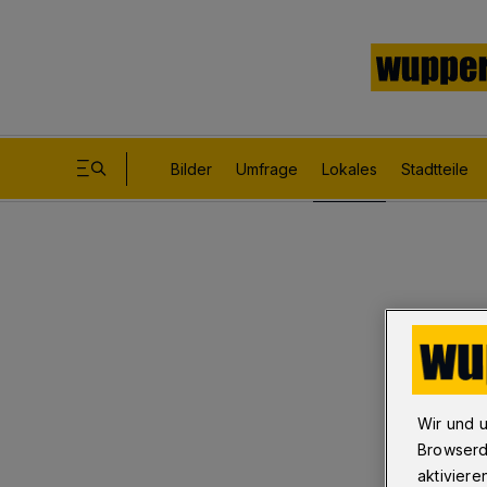
Bilder
Umfrage
Lokales
Stadtteile
Wir und 
Browserd
aktiviere