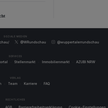
ht
cht
SOZIALE MEDIEN
chau/
@WRundschau
@wuppertalerrundschau
SERVICES
ortal
Stellenmarkt
Immobilienmarkt
AZUBI NRW
VERLAG
n
Team
Karriere
FAQ
RECHTLICHES
AGB
Barrierefreiheitserklärung
Cookie-Einstellungen