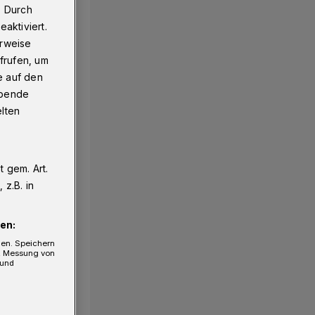
. Durch
aktiviert.
erweise
frufen, um
e auf den
ebende
elten
 gem. Art.
z.B. in
en:
gen. Speichern
e, Messung von
 und