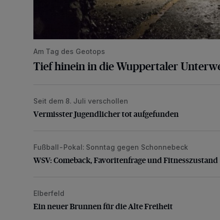
Am Tag des Geotops
Tief hinein in die Wuppertaler Unterwe
Seit dem 8. Juli verschollen
Vermisster Jugendlicher tot aufgefunden
Vermisster Jugendlicher tot aufgefunden
Fußball-Pokal: Sonntag gegen Schonnebeck
WSV: Comeback, Favoritenfrage und Fitnesszustan
WSV: Comeback, Favoritenfrage und Fitnesszustand
Elberfeld
Ein neuer Brunnen für die Alte Freiheit
Ein neuer Brunnen für die Alte Freiheit