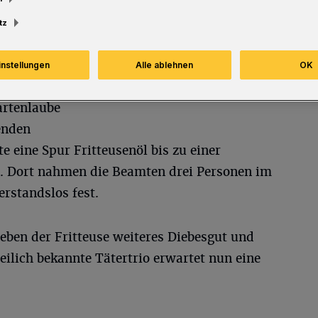
tz
instellungen
Alle ablehnen
OK
artenlaube
enden
e eine Spur Fritteusenöl bis zu einer
. Dort nahmen die Beamten drei Personen im
erstandslos fest.
eben der Fritteuse weiteres Diebesgut und
ilich bekannte Tätertrio erwartet nun eine