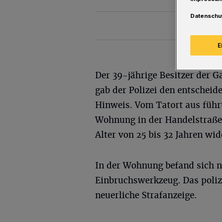
Datenschu
E
Der 39-jährige Besitzer der G
gab der Polizei den entscheid
Hinweis. Vom Tatort aus führt
Wohnung in der Handelstraße
Alter von 25 bis 32 Jahren wid
In der Wohnung befand sich n
Einbruchswerkzeug. Das polize
neuerliche Strafanzeige.