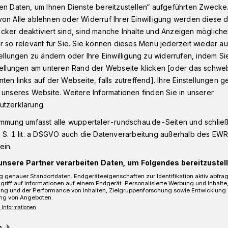
en Daten, um Ihnen Dienste bereitzustellen“ aufgeführten Zwecke
on Alle ablehnen oder Widerruf Ihrer Einwilligung werden diese de
cker deaktiviert sind, sind manche Inhalte und Anzeigen möglich
 Frittenfett
r so relevant für Sie. Sie können dieses Menü jederzeit wieder au
tellungen zu ändern oder Ihre Einwilligung zu widerrufen, indem Si
stellungen am unteren Rand der Webseite klicken [oder das schw
ten links auf der Webseite, falls zutreffend]. Ihre Einstellungen g
urch Frittenfett
 unseres Website. Weitere Informationen finden Sie in unserer
utzerklärung.
immung umfasst alle wuppertaler-rundschau.de-Seiten und schließt
ertal: Zunächst unbekannte Täter
 S. 1 lit. a DSGVO auch die Datenverarbeitung außerhalb des EWR, 
onntag (30. November 2014) in eine
ein.
-Herberts-Straße ein. Sie stahlen
unsere Partner verarbeiten Daten, um Folgendes bereitzustell
ter eine Fritteuse.
 genauer Standortdaten. Endgeräteeigenschaften zur Identifikation aktiv abfra
griff auf Informationen auf einem Endgerät. Personalisierte Werbung und Inhalt
ung und der Performance von Inhalten, Zielgruppenforschung sowie Entwicklung
ng von Angeboten.
 Informationen
Lesezeit
m