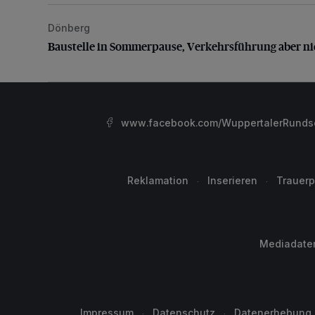
Dönberg
Baustelle in Sommerpause, Verkehrsführung aber nic
Baustelle in Sommerpause, Verkehrsführung aber ni
www.facebook.com/WuppertalerRunds
Reklamation
Inserieren
Trauerp
Mediadate
Impressum
Datenschutz
Datenerhebung