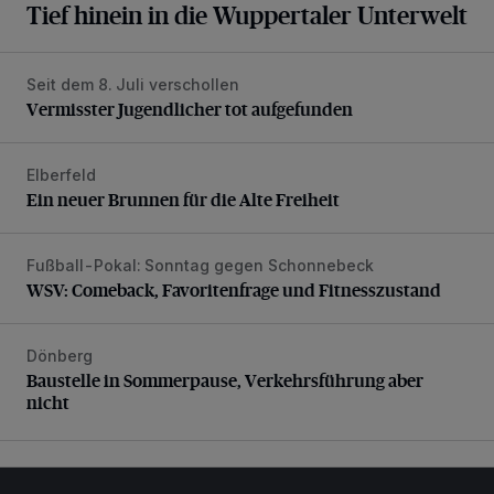
Tief hinein in die Wuppertaler Unterwelt
Seit dem 8. Juli verschollen
Vermisster Jugendlicher tot aufgefunden
Vermisster Jugendlicher tot aufgefunden
Elberfeld
Ein neuer Brunnen für die Alte Freiheit
Ein neuer Brunnen für die Alte Freiheit
Fußball-Pokal: Sonntag gegen Schonnebeck
WSV: Comeback, Favoritenfrage und Fitnesszustand
WSV: Comeback, Favoritenfrage und Fitnesszustand
Dönberg
Baustelle in Sommerpause, Verkehrsführung aber nicht
Baustelle in Sommerpause, Verkehrsführung aber
nicht