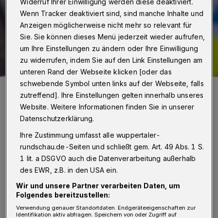
Widerruf Ihrer Einwilligung werden diese deaktiviert.
Wenn Tracker deaktiviert sind, sind manche Inhalte und
Anzeigen möglicherweise nicht mehr so relevant für
Sie. Sie können dieses Menü jederzeit wieder aufrufen,
um Ihre Einstellungen zu ändern oder Ihre Einwilligung
zu widerrufen, indem Sie auf den Link Einstellungen am
unteren Rand der Webseite klicken [oder das
schwebende Symbol unten links auf der Webseite, falls
Symbolbild.
zutreffend]. Ihre Einstellungen gelten innerhalb unseres
Foto: Christoph Petersen
Website. Weitere Informationen finden Sie in unserer
Datenschutzerklärung.
Ihre Zustimmung umfasst alle wuppertaler-
rundschau.de-Seiten und schließt gem. Art. 49 Abs. 1 S.
D
1 lit. a DSGVO auch die Datenverarbeitung außerhalb
ie Ermittler waren ihnen nach eigenen
des EWR, z.B. in den USA ein.
Angaben durch Vorfälle in Bayern auf
Wir und unsere Partner verarbeiten Daten, um
die Spur gekommen. So waren im Oktober und
Folgendes bereitzustellen:
November 2024 in der Region Ingolstadt
Verwendung genauer Standortdaten. Endgeräteeigenschaften zur
Identifikation aktiv abfragen. Speichern von oder Zugriff auf