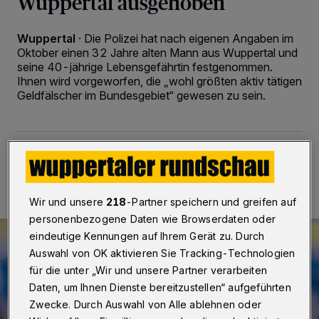
Wuppertal ausgehoben
Wuppertal
·
Die Polizei hat nach eigenen Angaben im
Oktober einen 32 Jahre alten Mann aus Wuppertal und
seine 40-jährige Lebensgefährtin festgenommen.
Ihnen wird vorgeworfen, die „wohl größten aktiv tätigen
Geldfälscher im Bundesgebiet“ gewesen zu sein.
09.12.2025 , 13:07 Uhr
2 Minuten Lesezeit
Wir und unsere
218
-Partner speichern und greifen auf
personenbezogene Daten wie Browserdaten oder
eindeutige Kennungen auf Ihrem Gerät zu. Durch
Auswahl von OK aktivieren Sie Tracking-Technologien
für die unter „Wir und unsere Partner verarbeiten
Daten, um Ihnen Dienste bereitzustellen“ aufgeführten
Zwecke. Durch Auswahl von Alle ablehnen oder