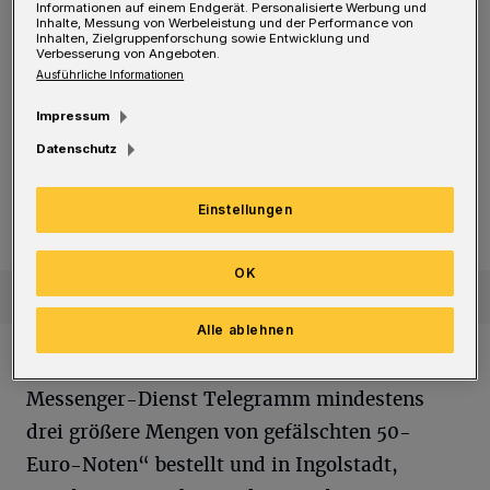
mehrere 50-Euro-Schein-Fälschungen
Informationen auf einem Endgerät. Personalisierte Werbung und
Inhalte, Messung von Werbeleistung und der Performance von
aufgetaucht – in einer guten Qualität. Die
Inhalten, Zielgruppenforschung sowie Entwicklung und
Verbesserung von Angeboten.
bayerische Polizei stieß bei ihren Recherchen
Ausführliche Informationen
auf Männer im Alter von 22, 27 und 28 Jahren.
Impressum
Datenschutz
Appell der Feuerwehr
Unfall auf A1: Große Probleme mit der Rettungsgasse
Unfall auf A1: Große Probleme mit
der Rettungsgasse
Einstellungen
OK
Alle ablehnen
Die Verdächtigen hätten „regelmäßig über den
Messenger-Dienst Telegramm mindestens
drei größere Mengen von gefälschten 50-
Euro-Noten“ bestellt und in Ingolstadt,