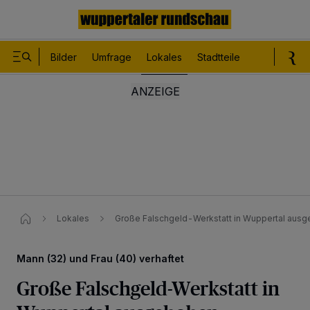
Bilder
Umfrage
Lokales
Stadtteile
Sport
Le
Lokales
Große Falschgeld-Werkstatt in Wuppertal aus
Mann (32) und Frau (40) verhaftet
Große Falschgeld-Werkstatt in