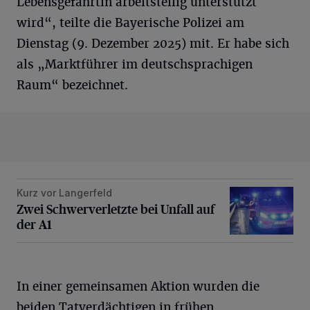
Lebensgefährtin arbeitsteilig unterstützt
wird“, teilte die Bayerische Polizei am
Dienstag (9. Dezember 2025) mit. Er habe sich
als „Marktführer im deutschsprachigen
Raum“ bezeichnet.
Kurz vor Langerfeld
Zwei Schwerverletzte bei Unfall auf der A1
Zwei Schwerverletzte bei Unfall auf
der A1
In einer gemeinsamen Aktion wurden die
beiden Tatverdächtigen in frühen