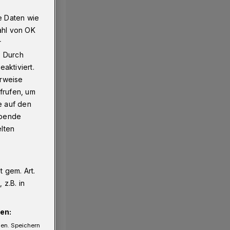
e Daten wie
ahl von OK
r
. Durch
aktiviert.
erweise
frufen, um
e auf den
ebende
elten
 gem. Art.
z.B. in
en:
gen. Speichern