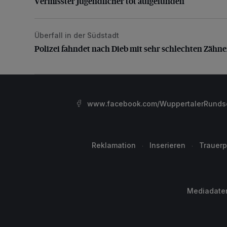
Vermisster Jugendlicher tot aufgefunden
Überfall in der Südstadt
Polizei fahndet nach Dieb mit sehr schlechten Zähne
Polizei fahndet nach Dieb mit sehr schlechten Zähn
www.facebook.com/WuppertalerRunds
Reklamation
Inserieren
Trauerp
Mediadate