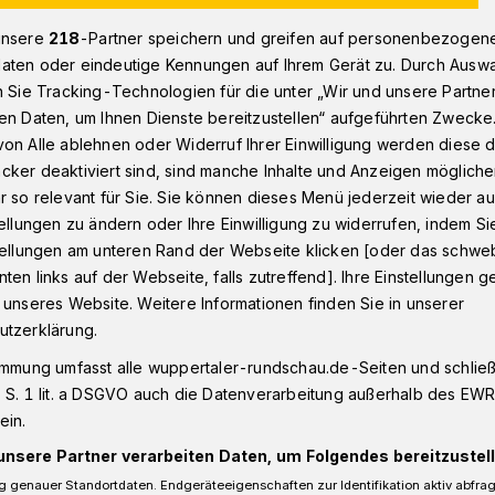
unsere
218
-Partner speichern und greifen auf personenbezogen
aten oder eindeutige Kennungen auf Ihrem Gerät zu. Durch Ausw
für Obdachlose am Heiligen Abend in Wuppertal
n Sie Tracking-Technologien für die unter „Wir und unsere Partne
en Daten, um Ihnen Dienste bereitzustellen“ aufgeführten Zwecke
on Alle ablehnen oder Widerruf Ihrer Einwilligung werden diese de
cker deaktiviert sind, sind manche Inhalte und Anzeigen möglich
tal
r so relevant für Sie. Sie können dieses Menü jederzeit wieder au
ion für Obdachlose
tellungen zu ändern oder Ihre Einwilligung zu widerrufen, indem Si
stellungen am unteren Rand der Webseite klicken [oder das schw
 Abend
ten links auf der Webseite, falls zutreffend]. Ihre Einstellungen g
 unseres Website. Weitere Informationen finden Sie in unserer
utzerklärung.
immung umfasst alle wuppertaler-rundschau.de-Seiten und schließt
angenen Jahren verteilt die
 S. 1 lit. a DSGVO auch die Datenverarbeitung außerhalb des EWR, 
tal auch am diesjährigen Heiligen Abend
ein.
ose.
unsere Partner verarbeiten Daten, um Folgendes bereitzustell
 genauer Standortdaten. Endgeräteeigenschaften zur Identifikation aktiv abfra