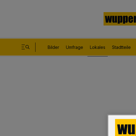
Bilder
Umfrage
Lokales
Stadtteile