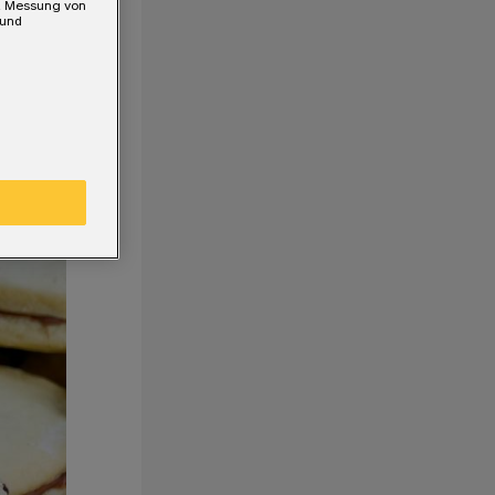
e, Messung von
 und