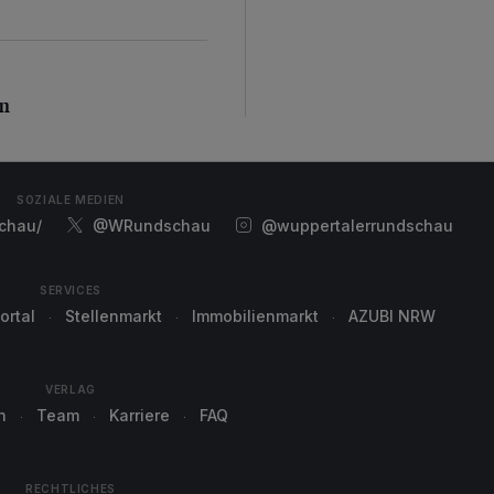
n
en
SOZIALE MEDIEN
chau/
@WRundschau
@wuppertalerrundschau
SERVICES
ortal
Stellenmarkt
Immobilienmarkt
AZUBI NRW
VERLAG
n
Team
Karriere
FAQ
RECHTLICHES