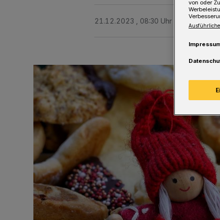
von oder Zu
Werbeleist
Verbesseru
21.12.2023 , 08:30 Uhr
Eine Minute 
Ausführliche
Impressu
Datenschu
E