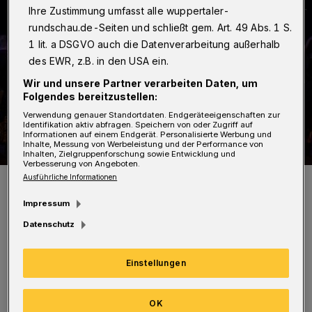
Ihre Zustimmung umfasst alle wuppertaler-
rundschau.de-Seiten und schließt gem. Art. 49 Abs. 1 S.
1 lit. a DSGVO auch die Datenverarbeitung außerhalb
des EWR, z.B. in den USA ein.
Wir und unsere Partner verarbeiten Daten, um
Folgendes bereitzustellen:
Verwendung genauer Standortdaten. Endgeräteeigenschaften zur
Identifikation aktiv abfragen. Speichern von oder Zugriff auf
Informationen auf einem Endgerät. Personalisierte Werbung und
Inhalte, Messung von Werbeleistung und der Performance von
Inhalten, Zielgruppenforschung sowie Entwicklung und
Verbesserung von Angeboten.
Ausführliche Informationen
Szenenbild aus der „Cinderella“-Inszenierung der Wuppetaler
Bühnen.
Impressum
Foto: Björn Hickmann
Datenschutz
Einstellungen
W
ir bedauern das Geschriebene sehr.
OK