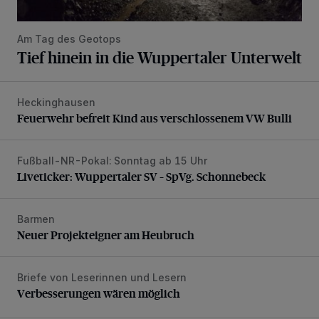
Am Tag des Geotops
Tief hinein in die Wuppertaler Unterwelt
Heckinghausen
Feuerwehr befreit Kind aus verschlossenem VW Bulli
Feuerwehr befreit Kind aus verschlossenem VW Bulli
Fußball-NR-Pokal: Sonntag ab 15 Uhr
Liveticker: Wuppertaler SV – SpVg. Schonnebeck
Liveticker: Wuppertaler SV – SpVg. Schonnebeck
Barmen
Neuer Projekteigner am Heubruch
Neuer Projekteigner am Heubruch
Briefe von Leserinnen und Lesern
Verbesserungen wären möglich
Verbesserungen wären möglich