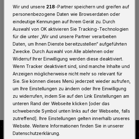
Verzeihung
Wir und unsere
218
-Partner speichern und greifen auf
personenbezogene Daten wie Browserdaten oder
Wuppertal
·
Wegen zweier Passagen in der Kritik zum
eindeutige Kennungen auf Ihrem Gerät zu. Durch
Musical „Cinderella“, die am 16. Dezember 2023 in der
Wuppertaler Rundschau erschienen ist und die
Auswahl von OK aktivieren Sie Tracking-Technologien
Hauptdarstellerin betrafen, bitten Redaktion und
für die unter „Wir und unsere Partner verarbeiten
Verlagsleitung der Wuppertaler Rundschau sowie Autor
Daten, um Ihnen Dienste bereitzustellen“ aufgeführten
Stefan Schmöe zu allererst die betroffene Künstlerin,
Zwecke. Durch Auswahl von Alle ablehnen oder
jedoch auch alle anderen Beteiligten der „Cinderella“-
Widerruf Ihrer Einwilligung werden diese deaktiviert.
Produktion sowie unsere Leserinnen und Leser in aller
Form um Verzeihung.
Wenn Tracker deaktiviert sind, sind manche Inhalte und
Anzeigen möglicherweise nicht mehr so relevant für
Sie. Sie können dieses Menü jederzeit wieder aufrufen,
um Ihre Einstellungen zu ändern oder Ihre Einwilligung
19.12.2023 , 13:44 Uhr
Eine Minute Lesezeit
zu widerrufen, indem Sie auf den Link Einstellungen am
unteren Rand der Webseite klicken [oder das
schwebende Symbol unten links auf der Webseite, falls
zutreffend]. Ihre Einstellungen gelten innerhalb unseres
Website. Weitere Informationen finden Sie in unserer
Datenschutzerklärung.