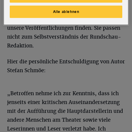
Und wir werden in Zukunft mit
größter Sorgfalt darauf achten, dass keine
Alle ablehnen
Formulierungen solcher Art mehr den Weg in
unsere Veröffentlichungen finden. Sie passen
nicht zum Selbstverständnis der Rundschau-
Redaktion.
Hier die persönliche Entschuldigung von Autor
Stefan Schmöe:
„Betroffen nehme ich zur Kenntnis, dass ich
jenseits einer kritischen Auseinandersetzung
mit der Aufführung die Hauptdarstellerin und
andere Menschen am Theater sowie viele
Leserinnen und Leser verletzt habe. Ich