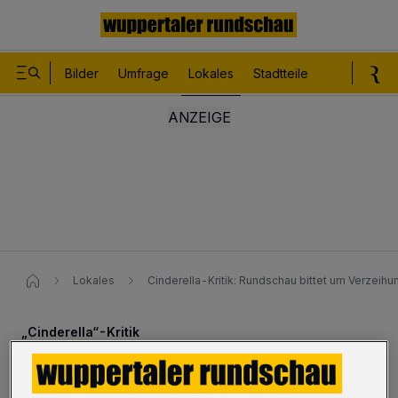
Bilder
Umfrage
Lokales
Stadtteile
Sport
Le
Lokales
Cinderella-Kritik: Rundschau bittet um Verzeihun
„Cinderella“-Kritik
Rundschau bittet um