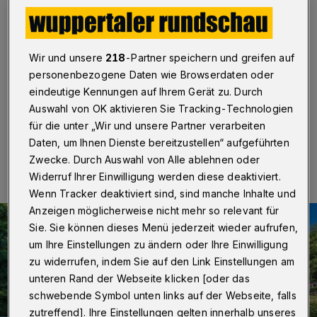
gegen Ende der Woche?
Wuppertal
·
Gute Nachrichten für alle Fans des
Freibads Eckbusch: Wenn alles glatt läuft, kann der
Wir und unsere
218
-Partner speichern und greifen auf
Schwimmbetrieb Ende der Woche wieder
personenbezogene Daten wie Browserdaten oder
aufgenommen werden.
eindeutige Kennungen auf Ihrem Gerät zu. Durch
Auswahl von OK aktivieren Sie Tracking-Technologien
für die unter „Wir und unsere Partner verarbeiten
09.07.2019 , 11:33 Uhr
Eine Minute Lesezeit
Daten, um Ihnen Dienste bereitzustellen“ aufgeführten
Zwecke. Durch Auswahl von Alle ablehnen oder
Widerruf Ihrer Einwilligung werden diese deaktiviert.
Wenn Tracker deaktiviert sind, sind manche Inhalte und
Anzeigen möglicherweise nicht mehr so relevant für
Sie. Sie können dieses Menü jederzeit wieder aufrufen,
um Ihre Einstellungen zu ändern oder Ihre Einwilligung
zu widerrufen, indem Sie auf den Link Einstellungen am
unteren Rand der Webseite klicken [oder das
schwebende Symbol unten links auf der Webseite, falls
zutreffend]. Ihre Einstellungen gelten innerhalb unseres