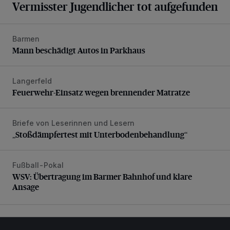
Vermisster Jugendlicher tot aufgefunden
Barmen
Mann beschädigt Autos in Parkhaus
Mann beschädigt Autos in Parkhaus
Langerfeld
Feuerwehr-Einsatz wegen brennender Matratze
Feuerwehr-Einsatz wegen brennender Matratze
Briefe von Leserinnen und Lesern
„Stoßdämpfertest mit Unterbodenbehandlung“
„Stoßdämpfertest mit Unterbodenbehandlung“
Fußball-Pokal
WSV: Übertragung im Barmer Bahnhof und klare Ansage
WSV: Übertragung im Barmer Bahnhof und klare
Ansage