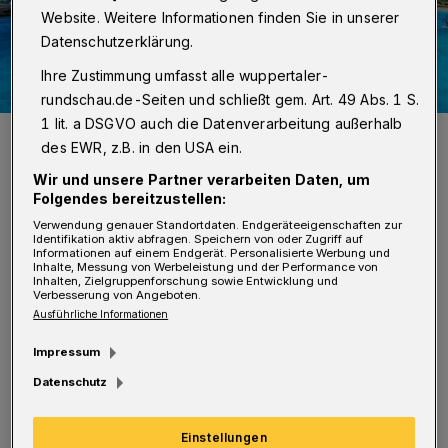
Website. Weitere Informationen finden Sie in unserer
Datenschutzerklärung.
Ihre Zustimmung umfasst alle wuppertaler-
rundschau.de-Seiten und schließt gem. Art. 49 Abs. 1 S.
1 lit. a DSGVO auch die Datenverarbeitung außerhalb
Können wir (sofern das Wetter mitspielt) zum Wochenende am
des EWR, z.B. in den USA ein.
Eckbusch wieder ins kühle Nass springen?
Foto: Max Höllwarth
Wir und unsere Partner verarbeiten Daten, um
Folgendes bereitzustellen:
Verwendung genauer Standortdaten. Endgeräteeigenschaften zur
Identifikation aktiv abfragen. Speichern von oder Zugriff auf
Informationen auf einem Endgerät. Personalisierte Werbung und
Inhalte, Messung von Werbeleistung und der Performance von
W
Inhalten, Zielgruppenforschung sowie Entwicklung und
egen eines Wasserrohrbruchs im
Verbesserung von Angeboten.
Ausführliche Informationen
Beckenbereich musste das Freibad am
Impressum
Eckbusch vergangenen Freitag (5. Juli 2019)
Datenschutz
den Betrieb kurzfristig einstellen. Die
Wiedereröffnung stand in den Sternen. Am
Einstellungen