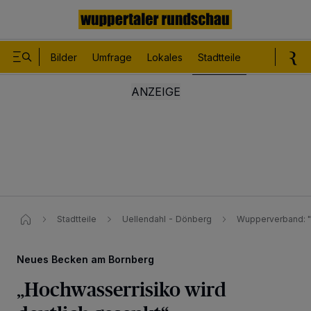
Bilder
Umfrage
Lokales
Stadtteile
Sport
Le
Stadtteile
Uellendahl - Dönberg
Wupperverband: "
Neues Becken am Bornberg
„Hochwasserrisiko wird