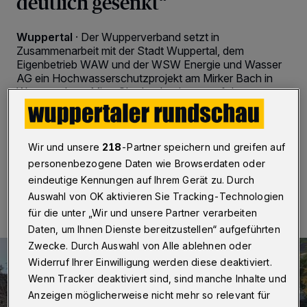
deutlich gesenkt“
Wuppertal
·
Der Wupperverband setzt in
Zusammenarbeit mit der Stadt Wuppertal, dem
Eigenbetrieb WAW und der WSW Energie und Wasser
AG ein Hochwasserschutzprojekt am Mirker Bach in
Wuppertal um. Mitte Oktober beginnen auf dem
Gelände eines ehemaligen Gewerbestandorts an der
Uellendahler Straße 190 die Bauarbeiten.
Wir und unsere
218
-Partner speichern und greifen auf
personenbezogene Daten wie Browserdaten oder
19.10.2022 , 08:30 Uhr
2 Minuten Lesezeit
eindeutige Kennungen auf Ihrem Gerät zu. Durch
Auswahl von OK aktivieren Sie Tracking-Technologien
für die unter „Wir und unsere Partner verarbeiten
Daten, um Ihnen Dienste bereitzustellen“ aufgeführten
Zwecke. Durch Auswahl von Alle ablehnen oder
Widerruf Ihrer Einwilligung werden diese deaktiviert.
Wenn Tracker deaktiviert sind, sind manche Inhalte und
Anzeigen möglicherweise nicht mehr so relevant für