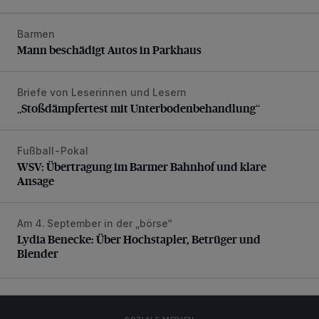
Barmen
Mann beschädigt Autos in Parkhaus
Mann beschädigt Autos in Parkhaus
Briefe von Leserinnen und Lesern
„Stoßdämpfertest mit Unterbodenbehandlung“
„Stoßdämpfertest mit Unterbodenbehandlung“
Fußball-Pokal
WSV: Übertragung im Barmer Bahnhof und klare Ansage
WSV: Übertragung im Barmer Bahnhof und klare
Ansage
Am 4. September in der „börse“
Lydia Benecke: Über Hochstapler, Betrüger und Blender
Lydia Benecke: Über Hochstapler, Betrüger und
Blender