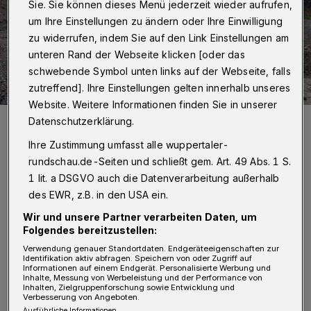
Sie. Sie können dieses Menü jederzeit wieder aufrufen,
um Ihre Einstellungen zu ändern oder Ihre Einwilligung
zu widerrufen, indem Sie auf den Link Einstellungen am
unteren Rand der Webseite klicken [oder das
schwebende Symbol unten links auf der Webseite, falls
zutreffend]. Ihre Einstellungen gelten innerhalb unseres
Website. Weitere Informationen finden Sie in unserer
Das Feld ist bereitet ...
Datenschutzerklärung.
Foto: Wupperverband
Ihre Zustimmung umfasst alle wuppertaler-
rundschau.de-Seiten und schließt gem. Art. 49 Abs. 1 S.
1 lit. a DSGVO auch die Datenverarbeitung außerhalb
des EWR, z.B. in den USA ein.
I
Wir und unsere Partner verarbeiten Daten, um
m vergangenen Jahr war das alte
Folgendes bereitzustellen:
Firmengebäude abgerissen worden, um
Verwendung genauer Standortdaten. Endgeräteeigenschaften zur
Identifikation aktiv abfragen. Speichern von oder Zugriff auf
Platz für den Beckenbau zu schaffen. Das
Informationen auf einem Endgerät. Personalisierte Werbung und
Inhalte, Messung von Werbeleistung und der Performance von
Becken ist ein kombiniertes Hochwasser- und
Inhalten, Zielgruppenforschung sowie Entwicklung und
Verbesserung von Angeboten.
Regenrückhaltebecken. Es wird als offenes,
Ausführliche Informationen