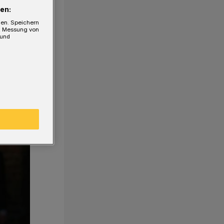
en:
gen. Speichern
e, Messung von
 und