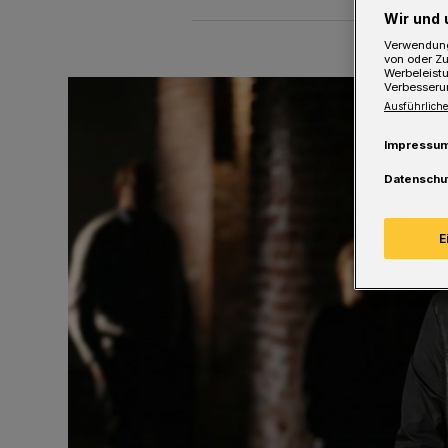
Wir und 
Verwendung
von oder Zu
Werbeleist
Verbesseru
Ausführliche
Impressu
Datenschu
E