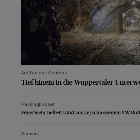
Am Tag des Geotops
Tief hinein in die Wuppertaler Unterwe
Heckinghausen
Feuerwehr befreit Kind aus verschlossenem VW Bulli
Feuerwehr befreit Kind aus verschlossenem VW Bull
Barmen
Neuer Projekteigner am Heubruch