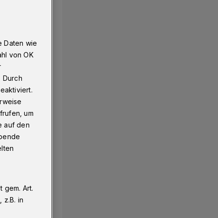
e Daten wie
ahl von OK
r
. Durch
aktiviert.
erweise
frufen, um
e auf den
ebende
elten
 gem. Art.
z.B. in