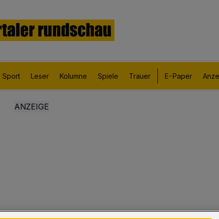
Sport
Leser
Kolumne
Spiele
Trauer
E-Paper
Anze