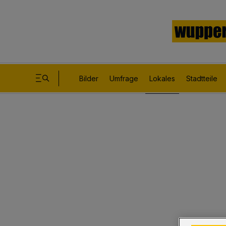
Bilder
Umfrage
Lokales
Stadtteile