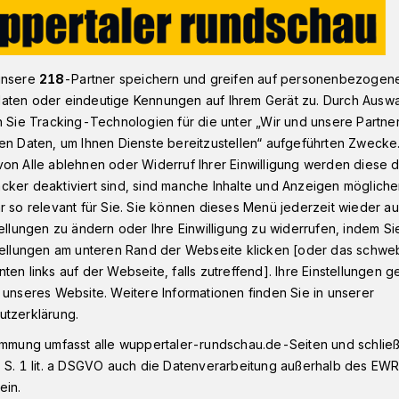
strophenjahr!"
unsere
218
-Partner speichern und greifen auf personenbezogen
aten oder eindeutige Kennungen auf Ihrem Gerät zu. Durch Ausw
n Sie Tracking-Technologien für die unter „Wir und unsere Partne
ca" nach "Team Wallraff"-Vorwürfen
en Daten, um Ihnen Dienste bereitzustellen“ aufgeführten Zwecke
on Alle ablehnen oder Widerruf Ihrer Einwilligung werden diese de
Katastrophenjahr!"
cker deaktiviert sind, sind manche Inhalte und Anzeigen möglich
r so relevant für Sie. Sie können dieses Menü jederzeit wieder au
tellungen zu ändern oder Ihre Einwilligung zu widerrufen, indem Si
das RTL-Magazin "Team Wallraff" schwere
stellungen am unteren Rand der Webseite klicken [oder das schw
aler Caterer "Vitesca". Obwohl weitere
ten links auf der Webseite, falls zutreffend]. Ihre Einstellungen g
 unseres Website. Weitere Informationen finden Sie in unserer
tigten, sprangen viele Kunden ab.
utzerklärung.
immung umfasst alle wuppertaler-rundschau.de-Seiten und schließt
 S. 1 lit. a DSGVO auch die Datenverarbeitung außerhalb des EWR, 
ein.
Lesezeit