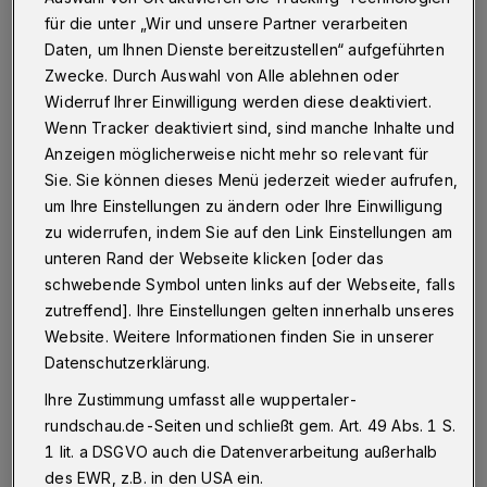
Wuppertal
·
Ab Montag (10. Januar 2016) werden an
der L74 auf einer Länge von rund einem Kilometer
für die unter „Wir und unsere Partner verarbeiten
Gehölze zurückschneiden - und zwar auf Höhe des
Daten, um Ihnen Dienste bereitzustellen“ aufgeführten
Parkplatzes Burgholz.
Zwecke. Durch Auswahl von Alle ablehnen oder
Widerruf Ihrer Einwilligung werden diese deaktiviert.
Wenn Tracker deaktiviert sind, sind manche Inhalte und
Anzeigen möglicherweise nicht mehr so relevant für
09.01.2016 , 14:39 Uhr
Eine Minute Lesezeit
Sie. Sie können dieses Menü jederzeit wieder aufrufen,
um Ihre Einstellungen zu ändern oder Ihre Einwilligung
zu widerrufen, indem Sie auf den Link Einstellungen am
unteren Rand der Webseite klicken [oder das
schwebende Symbol unten links auf der Webseite, falls
zutreffend]. Ihre Einstellungen gelten innerhalb unseres
Website. Weitere Informationen finden Sie in unserer
Diese Aktion dauert etwa zehn Tage. In dieser
Datenschutzerklärung.
Zeit müssen sich die Autofahrer in Richtung
Ihre Zustimmung umfasst alle wuppertaler-
Kohlfurth einen von sonst zwei Fahrstreifen
rundschau.de-Seiten und schließt gem. Art. 49 Abs. 1 S.
1 lit. a DSGVO auch die Datenverarbeitung außerhalb
teilen.
des EWR, z.B. in den USA ein.