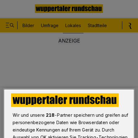
Bilder
Umfrage
Lokales
Stadtteile
Sport
Le
Lokales
L 74: Engpass im Burgholz
Wir und unsere
218
-Partner speichern und greifen auf
L 74: Engpass im Burgholz
personenbezogene Daten wie Browserdaten oder
eindeutige Kennungen auf Ihrem Gerät zu. Durch
Auswahl von OK aktivieren Sie Tracking-Technologien