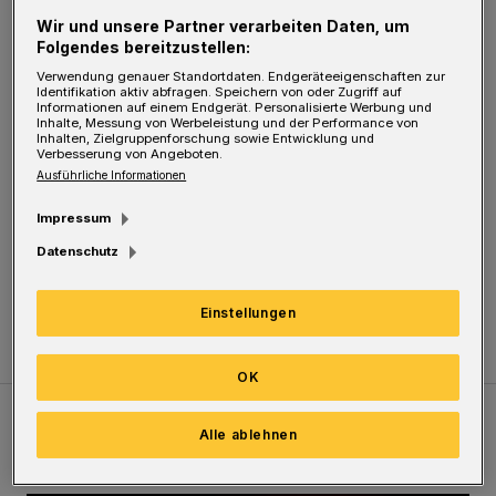
Wir und unsere Partner verarbeiten Daten, um
Gehölzpflegearbeiten an Straßen werden
Folgendes bereitzustellen:
regelmäßig durchgeführt. In erster Linie
Verwendung genauer Standortdaten. Endgeräteeigenschaften zur
dienen sie der Verkehrssicherheit. "Der
Identifikation aktiv abfragen. Speichern von oder Zugriff auf
Informationen auf einem Endgerät. Personalisierte Werbung und
Inhalte, Messung von Werbeleistung und der Performance von
Landesbetrieb lässt dazu ,Totholz‘ und zu lang
Inhalten, Zielgruppenforschung sowie Entwicklung und
Verbesserung von Angeboten.
gewordenen Äste entfernen und in Einzelfällen
Ausführliche Informationen
auch ganze Bäume fällen. Dadurch wird
Impressum
gleichzeitig der Gehölzbestand an Straßen
Datenschutz
verjüngt. Er treibt von unten wieder durch",
heißt es.
Einstellungen
OK
Alle ablehnen
Meistgelesen
Neueste Artikel
Zum Thema