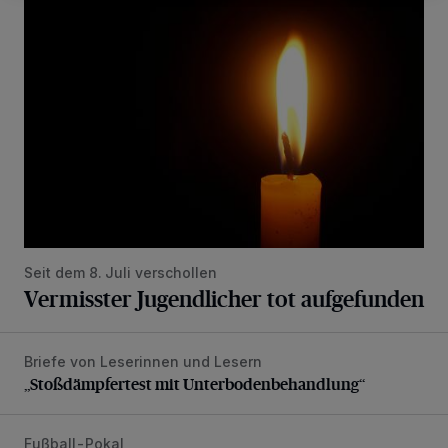
Vermisster Jugendlicher tot aufgefunden
Seit dem 8. Juli verschollen
Vermisster Jugendlicher tot aufgefunden
Briefe von Leserinnen und Lesern
„Stoßdämpfertest mit Unterbodenbehandlung“
„Stoßdämpfertest mit Unterbodenbehandlung“
Fußball-Pokal
WSV: Übertragung im Barmer Bahnhof und klare Ansage