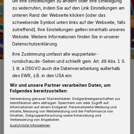
um Ihre Einstellungen zu ändern oder Ihre Einwilligung
zu widerrufen, indem Sie auf den Link Einstellungen am
unteren Rand der Webseite klicken [oder das
schwebende Symbol unten links auf der Webseite, falls
zutreffend]. Ihre Einstellungen gelten innerhalb unseres
Website. Weitere Informationen finden Sie in unserer
Datenschutzerklärung.
Ihre Zustimmung umfasst alle wuppertaler-
rundschau.de-Seiten und schließt gem. Art. 49 Abs. 1 S.
Symbolfoto.
1 lit. a DSGVO auch die Datenverarbeitung außerhalb
Foto: Pixabay
des EWR, z.B. in den USA ein.
Wir und unsere Partner verarbeiten Daten, um
Folgendes bereitzustellen:
Verwendung genauer Standortdaten. Endgeräteeigenschaften zur
Identifikation aktiv abfragen. Speichern von oder Zugriff auf
M
Informationen auf einem Endgerät. Personalisierte Werbung und
it dem Angebot „Bücherbabys“ startet
Inhalte, Messung von Werbeleistung und der Performance von
Inhalten, Zielgruppenforschung sowie Entwicklung und
die Stadtbibliothek Wuppertal ein
Verbesserung von Angeboten.
Ausführliche Informationen
gezieltes Lesefrühförderkonzept, das Eltern