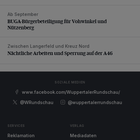
Ab September
BUGA-Bürgerbeteiligung für Vohwinkel und Nützenberg
BUGA-Bürgerbeteiligung für Vohwinkel und
Nützenberg
Zwischen Langerfeld und Kreuz Nord
Nächtliche Arbeiten und Sperrung auf der A46
Nächtliche Arbeiten und Sperrung auf der A46
SOZIALE MEDIEN
www.facebook.com/WuppertalerRundschau/
@WRundschau
@wuppertalerrundschau
SERVICES
VERLAG
Reklamation
Mediadaten