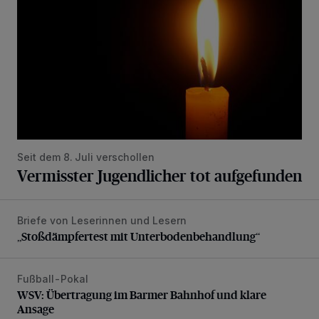
Seit dem 8. Juli verschollen
Vermisster Jugendlicher tot aufgefunden
Briefe von Leserinnen und Lesern
„Stoßdämpfertest mit Unterbodenbehandlung“
„Stoßdämpfertest mit Unterbodenbehandlung“
Fußball-Pokal
WSV: Übertragung im Barmer Bahnhof und klare Ansage
WSV: Übertragung im Barmer Bahnhof und klare
Ansage