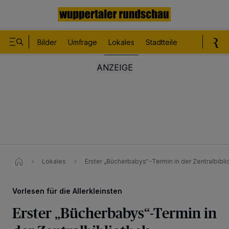
Bilder
Umfrage
Lokales
Stadtteile
Sport
Le
Lokales
Erster „Bücherbabys“-Termin in der Zentralbibli
Vorlesen für die Allerkleinsten
Erster „Bücherbabys“-Termin in