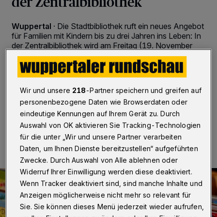
der Zentralbibliothek
Wuppertal
·
Die Stadtbibliothek ruft ein neues Angebot
für Familien mit Kindern bis zu drei Jahren ins Leben: In
der Zentralbibliothek wird am Freitag (19. November
2021) erstmalig für die Allerkleinsten und ihre Eltern
vorgelesen. Ein zweiter „Bücherbabys“-Termin folgt im
Dezember – ab 2022 soll das Angebot bei
entsprechender Nachfrage regelmäßig stattfinden.
Wir und unsere
218
-Partner speichern und greifen auf
personenbezogene Daten wie Browserdaten oder
eindeutige Kennungen auf Ihrem Gerät zu. Durch
16.11.2021 , 15:00 Uhr
2 Minuten Lesezeit
Auswahl von OK aktivieren Sie Tracking-Technologien
für die unter „Wir und unsere Partner verarbeiten
Daten, um Ihnen Dienste bereitzustellen“ aufgeführten
Zwecke. Durch Auswahl von Alle ablehnen oder
Widerruf Ihrer Einwilligung werden diese deaktiviert.
Wenn Tracker deaktiviert sind, sind manche Inhalte und
Anzeigen möglicherweise nicht mehr so relevant für
Sie. Sie können dieses Menü jederzeit wieder aufrufen,