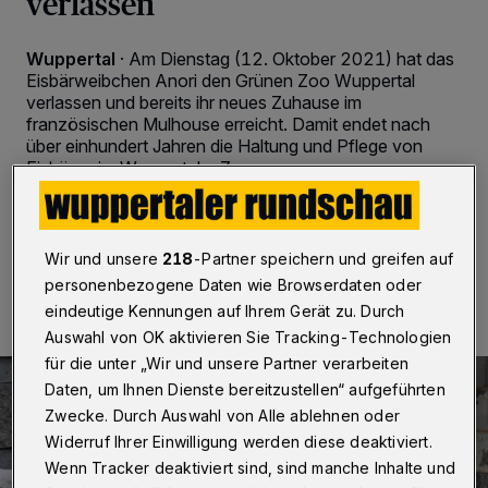
verlassen
Wuppertal
·
Am Dienstag (12. Oktober 2021) hat das
Eisbärweibchen Anori den Grünen Zoo Wuppertal
verlassen und bereits ihr neues Zuhause im
französischen Mulhouse erreicht. Damit endet nach
über einhundert Jahren die Haltung und Pflege von
Eisbären im Wuppertaler Zoo.
Wir und unsere
218
-Partner speichern und greifen auf
13.10.2021 , 12:30 Uhr
2 Minuten Lesezeit
personenbezogene Daten wie Browserdaten oder
eindeutige Kennungen auf Ihrem Gerät zu. Durch
Auswahl von OK aktivieren Sie Tracking-Technologien
für die unter „Wir und unsere Partner verarbeiten
Daten, um Ihnen Dienste bereitzustellen“ aufgeführten
Zwecke. Durch Auswahl von Alle ablehnen oder
Widerruf Ihrer Einwilligung werden diese deaktiviert.
Wenn Tracker deaktiviert sind, sind manche Inhalte und