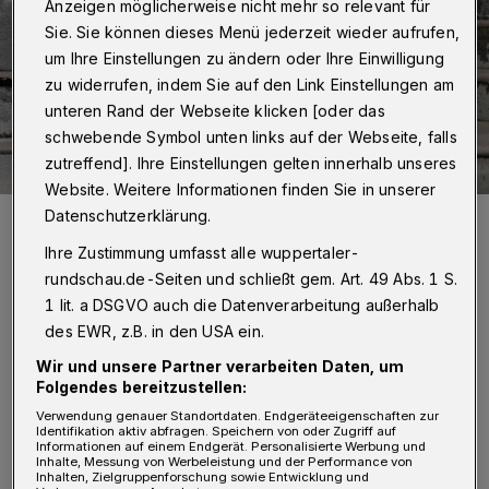
Anzeigen möglicherweise nicht mehr so relevant für
Sie. Sie können dieses Menü jederzeit wieder aufrufen,
um Ihre Einstellungen zu ändern oder Ihre Einwilligung
zu widerrufen, indem Sie auf den Link Einstellungen am
unteren Rand der Webseite klicken [oder das
schwebende Symbol unten links auf der Webseite, falls
zutreffend]. Ihre Einstellungen gelten innerhalb unseres
Website. Weitere Informationen finden Sie in unserer
Datenschutzerklärung.
Anori wohnt nun in Mulhouse in einer großen Freianlage, in die zwei
Wasserbecken und eine Wasserfläche integriert sind.
Ihre Zustimmung umfasst alle wuppertaler-
Foto: Grüne Zoo Wuppertal/Claudia Philipp
rundschau.de-Seiten und schließt gem. Art. 49 Abs. 1 S.
1 lit. a DSGVO auch die Datenverarbeitung außerhalb
des EWR, z.B. in den USA ein.
Wir und unsere Partner verarbeiten Daten, um
D
Folgendes bereitzustellen:
ie am 4. Januar 2012 in Wuppertal
Verwendung genauer Standortdaten. Endgeräteeigenschaften zur
geborene Anori wird in Mulhouse eine
Identifikation aktiv abfragen. Speichern von oder Zugriff auf
Informationen auf einem Endgerät. Personalisierte Werbung und
rund 3.000 Quadratmeter große Freianlage
Inhalte, Messung von Werbeleistung und der Performance von
Inhalten, Zielgruppenforschung sowie Entwicklung und