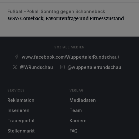
Fußball-Pokal: Sonntag gegen Schonnebeck
WSV: Comeback, Favoritenfrage und Fitnesszustand
WSV: Comeback, Favoritenfrage und Fitnesszustand
SOZIALE MEDIEN
www.facebook.com/WuppertalerRundschau/
@WRundschau
@wuppertalerrundschau
SERVICES
VERLAG
Reklamation
Mediadaten
Inserieren
Team
Trauerportal
Karriere
Stellenmarkt
FAQ