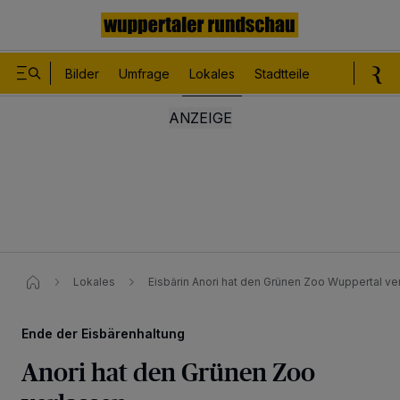
Bilder
Umfrage
Lokales
Stadtteile
Sport
Le
Lokales
Eisbärin Anori hat den Grünen Zoo Wuppertal ve
Ende der Eisbärenhaltung
Anori hat den Grünen Zoo