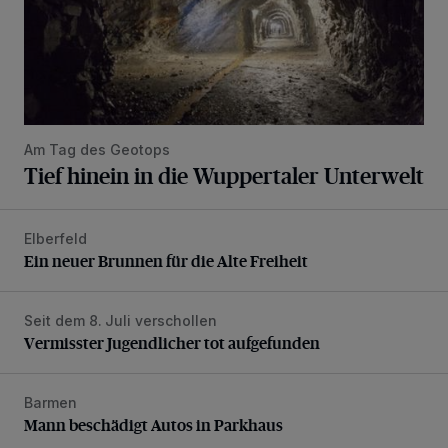
Am Tag des Geotops
Tief hinein in die Wuppertaler Unterwelt
Elberfeld
Ein neuer Brunnen für die Alte Freiheit
Ein neuer Brunnen für die Alte Freiheit
Seit dem 8. Juli verschollen
Vermisster Jugendlicher tot aufgefunden
Vermisster Jugendlicher tot aufgefunden
Barmen
Mann beschädigt Autos in Parkhaus
Mann beschädigt Autos in Parkhaus