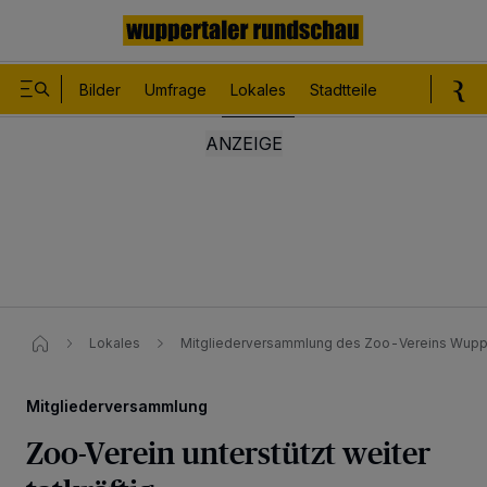
Bilder
Umfrage
Lokales
Stadtteile
Sport
Le
Lokales
Mitgliederversammlung des Zoo-Vereins Wupp
Mitgliederversammlung
Zoo-Verein unterstützt weiter