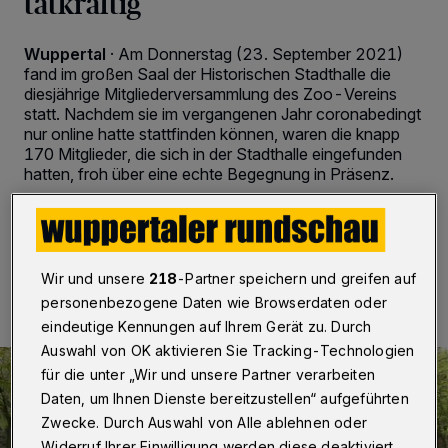
tatkräftig
Wuppertal
·
Am Donnerstag (23. September 2021)
fand im großen Saal der Historischen Stadthalle die
diesjährige Mitgliederversammlung des Zoo-Vereins
statt. Nachdem sie im vergangenen Jahr coronabedingt
nur online hatte stattfinden können, waren die knapp
170 Mitglieder, die sich in der Stadthalle eingefunden
hatten, froh über eine echte Begegnung in Präsenz.
24.09.2021 , 14:30 Uhr
2 Minuten Lesezeit
Wir und unsere
218
-Partner speichern und greifen auf
personenbezogene Daten wie Browserdaten oder
eindeutige Kennungen auf Ihrem Gerät zu. Durch
Auswahl von OK aktivieren Sie Tracking-Technologien
für die unter „Wir und unsere Partner verarbeiten
Daten, um Ihnen Dienste bereitzustellen“ aufgeführten
Zwecke. Durch Auswahl von Alle ablehnen oder
Widerruf Ihrer Einwilligung werden diese deaktiviert.