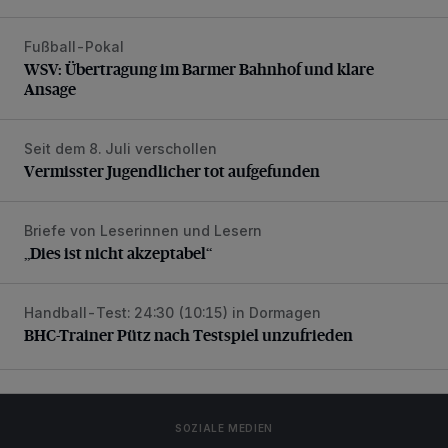
Fußball-Pokal
WSV: Übertragung im Barmer Bahnhof und klare Ansage
WSV: Übertragung im Barmer Bahnhof und klare
Ansage
Seit dem 8. Juli verschollen
Vermisster Jugendlicher tot aufgefunden
Vermisster Jugendlicher tot aufgefunden
Briefe von Leserinnen und Lesern
„Dies ist nicht akzeptabel“
„Dies ist nicht akzeptabel“
Handball-Test: 24:30 (10:15) in Dormagen
BHC-Trainer Pütz nach Testspiel unzufrieden
BHC-Trainer Pütz nach Testspiel unzufrieden
SOZIALE MEDIEN