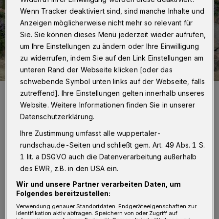
Wenn Tracker deaktiviert sind, sind manche Inhalte und
Anzeigen möglicherweise nicht mehr so relevant für
Sie. Sie können dieses Menü jederzeit wieder aufrufen,
um Ihre Einstellungen zu ändern oder Ihre Einwilligung
zu widerrufen, indem Sie auf den Link Einstellungen am
unteren Rand der Webseite klicken [oder das
schwebende Symbol unten links auf der Webseite, falls
Da sich das ursprünglich vorgesehene Projekt nicht in der
zutreffend]. Ihre Einstellungen gelten innerhalb unseres
geplanten Form umsetzen ließ, wird das Geld nun für die deutliche
Website. Weitere Informationen finden Sie in unserer
Erweiterung der Takin-Anlage verwendet.
Datenschutzerklärung.
Foto: Der Grüne Zoo Wuppertal
Ihre Zustimmung umfasst alle wuppertaler-
rundschau.de-Seiten und schließt gem. Art. 49 Abs. 1 S.
1 lit. a DSGVO auch die Datenverarbeitung außerhalb
des EWR, z.B. in den USA ein.
Z
ur Tagesordnung gehörte neben einer
Wir und unsere Partner verarbeiten Daten, um
Satzungsänderung, die mögliche
Folgendes bereitzustellen:
Verwendung genauer Standortdaten. Endgeräteeigenschaften zur
künftige Online-Versammlungen rechtssicher
Identifikation aktiv abfragen. Speichern von oder Zugriff auf