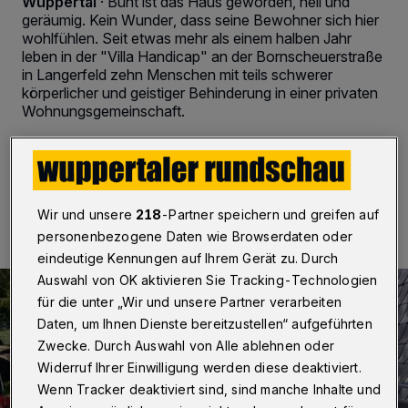
Wuppertal
·
Bunt ist das Haus geworden, hell und
geräumig. Kein Wunder, dass seine Bewohner sich hier
wohlfühlen. Seit etwas mehr als einem halben Jahr
leben in der "Villa Handicap" an der Bornscheuerstraße
in Langerfeld zehn Menschen mit teils schwerer
körperlicher und geistiger Behinderung in einer privaten
Wohnungsgemeinschaft.
31.01.2016 , 18:00 Uhr
2 Minuten Lesezeit
Wir und unsere
218
-Partner speichern und greifen auf
personenbezogene Daten wie Browserdaten oder
eindeutige Kennungen auf Ihrem Gerät zu. Durch
Auswahl von OK aktivieren Sie Tracking-Technologien
für die unter „Wir und unsere Partner verarbeiten
Daten, um Ihnen Dienste bereitzustellen“ aufgeführten
Zwecke. Durch Auswahl von Alle ablehnen oder
Widerruf Ihrer Einwilligung werden diese deaktiviert.
Wenn Tracker deaktiviert sind, sind manche Inhalte und