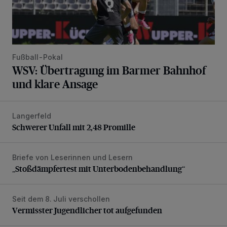
Fußball-Pokal
WSV: Übertragung im Barmer Bahnhof
und klare Ansage
Langerfeld
Schwerer Unfall mit 2,48 Promille
Schwerer Unfall mit 2,48 Promille
Briefe von Leserinnen und Lesern
„Stoßdämpfertest mit Unterbodenbehandlung“
„Stoßdämpfertest mit Unterbodenbehandlung“
Seit dem 8. Juli verschollen
Vermisster Jugendlicher tot aufgefunden
Vermisster Jugendlicher tot aufgefunden