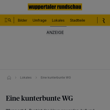
Bilder
Umfrage
Lokales
Stadtteile
Sport
Le
Lokales
Eine kunterbunte WG
Eine kunterbunte WG