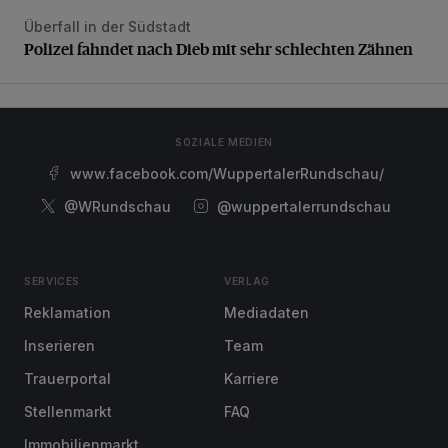
Überfall in der Südstadt
Polizei fahndet nach Dieb mit sehr schlechten Zähnen
Polizei fahndet nach Dieb mit sehr schlechten Zähnen
SOZIALE MEDIEN
www.facebook.com/WuppertalerRundschau/
@WRundschau
@wuppertalerrundschau
SERVICES
VERLAG
Reklamation
Mediadaten
Inserieren
Team
Trauerportal
Karriere
Stellenmarkt
FAQ
Immobilienmarkt