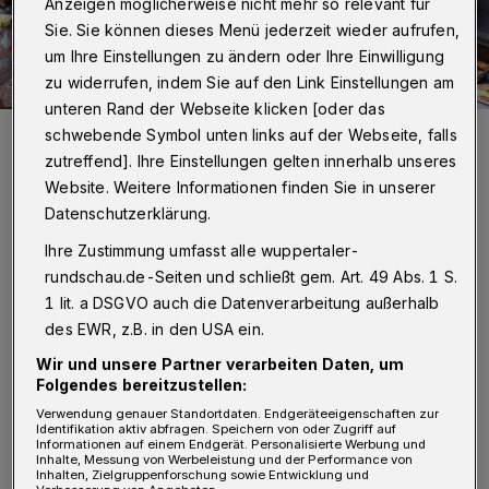
Anzeigen möglicherweise nicht mehr so relevant für
Sie. Sie können dieses Menü jederzeit wieder aufrufen,
um Ihre Einstellungen zu ändern oder Ihre Einwilligung
zu widerrufen, indem Sie auf den Link Einstellungen am
unteren Rand der Webseite klicken [oder das
Diese Aufnahme ist nicht aktuell, wie das Outfit der Beteiligten
schwebende Symbol unten links auf der Webseite, falls
schnell klar macht. Allerdings ist es genau dieser Garten der
zutreffend]. Ihre Einstellungen gelten innerhalb unseres
Gemeinschaft, der mit Spenden aus dem Neujahrbenefizkonzert
des Bundesbahn-Blasorchesters ausgebaut werden soll.
Website. Weitere Informationen finden Sie in unserer
Foto: Florian Schmitz
Datenschutzerklärung.
Ihre Zustimmung umfasst alle wuppertaler-
rundschau.de-Seiten und schließt gem. Art. 49 Abs. 1 S.
1 lit. a DSGVO auch die Datenverarbeitung außerhalb
G
des EWR, z.B. in den USA ein.
anz fertig ist das neue Zuhause aber
Wir und unsere Partner verarbeiten Daten, um
noch nicht. Neben einigen Möbeln, die in
Folgendes bereitzustellen:
den Gemeinschaftsräumen noch fehlen, steht
Verwendung genauer Standortdaten. Endgeräteeigenschaften zur
Identifikation aktiv abfragen. Speichern von oder Zugriff auf
der Garten hinter dem Haus ganz oben auf der
Informationen auf einem Endgerät. Personalisierte Werbung und
Inhalte, Messung von Werbeleistung und der Performance von
Liste des Villa-Handicap-Vereins. Weil dieses
Inhalten, Zielgruppenforschung sowie Entwicklung und