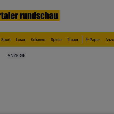
Sport
Leser
Kolumne
Spiele
Trauer
E-Paper
Anze