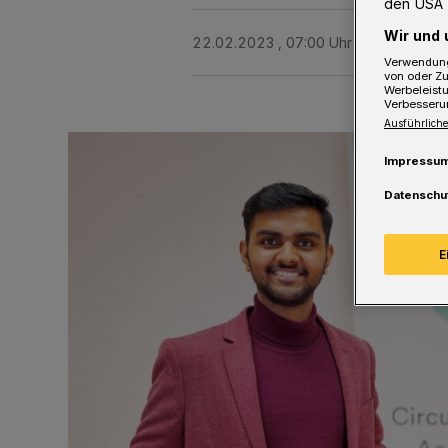
den USA 
Wir und 
22.02.2023 , 07:00 Uhr
2 Minuten Le
Verwendung
von oder Zu
Werbeleist
Verbesseru
Ausführliche
Impressu
Datenschu
E