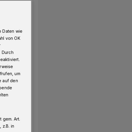
e Daten wie
ahl von OK
r
. Durch
aktiviert.
erweise
frufen, um
e auf den
ebende
elten
 gem. Art.
z.B. in