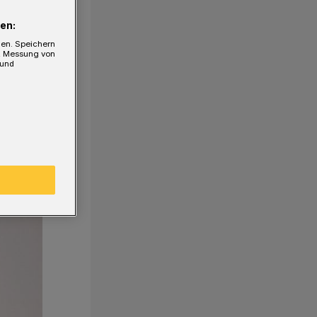
en:
gen. Speichern
e, Messung von
 und