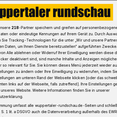
 Wuppertal denkt Architektur neu
unsere
218
-Partner speichern und greifen auf personenbezogen
aten oder eindeutige Kennungen auf Ihrem Gerät zu. Durch Ausw
n Sie Tracking-Technologien für die unter „Wir und unsere Partne
en Daten, um Ihnen Dienste bereitzustellen“ aufgeführten Zwecke
 Wuppertal denkt
on Alle ablehnen oder Widerruf Ihrer Einwilligung werden diese de
cker deaktiviert sind, sind manche Inhalte und Anzeigen möglich
neu
r so relevant für Sie. Sie können dieses Menü jederzeit wieder au
tellungen zu ändern oder Ihre Einwilligung zu widerrufen, indem Si
stellungen am unteren Rand der Webseite klicken [oder das schw
ten links auf der Webseite, falls zutreffend]. Ihre Einstellungen g
li aus Indien kam Anfang 2022 nach
 unseres Website. Weitere Informationen finden Sie in unserer
 Valley“-Programm teilzunehmen. Hier
utzerklärung.
idee und er ist geblieben.
immung umfasst alle wuppertaler-rundschau.de-Seiten und schließt
 S. 1 lit. a DSGVO auch die Datenverarbeitung außerhalb des EWR, 