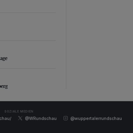
sage
sage
erg
berg
SOZIALE MEDIEN
chau/
@WRundschau
@wuppertalerrundschau