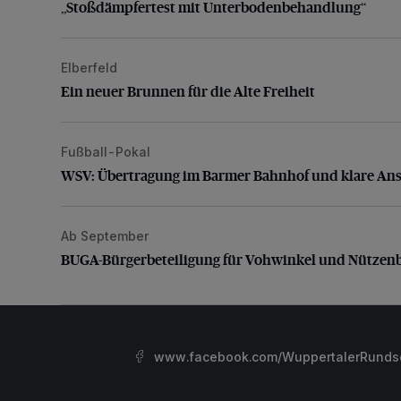
„Stoßdämpfertest mit Unterbodenbehandlung“
Elberfeld
Ein neuer Brunnen für die Alte Freiheit
Ein neuer Brunnen für die Alte Freiheit
Fußball-Pokal
WSV: Übertragung im Barmer Bahnhof und klare An
WSV: Übertragung im Barmer Bahnhof und klare An
Ab September
BUGA-Bürgerbeteiligung für Vohwinkel und Nützenb
BUGA-Bürgerbeteiligung für Vohwinkel und Nützen
www.facebook.com/WuppertalerRunds