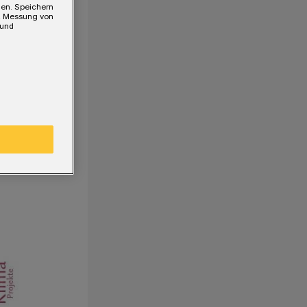
gen. Speichern
e, Messung von
 und