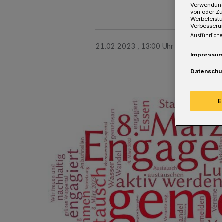
Verwendung
von oder Zu
Werbeleist
Verbesseru
Ausführliche
21.02.2023 , 13:00 Uhr
Eine Minute 
Impressu
Datenschu
E