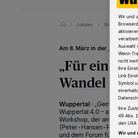
Wir und 
Browserd
Lokales
Workshop: "Für 
aktiviere
verarbeit
Auswahl v
Am 8. März in der „Färberei“
Wenn Tra
„Für einen n
nicht meh
Ihre Eins
Wandel in W
Link Ein
Symbol un
innerhalb
Datensch
Wuppertal
·
„Gemeinsam akt
Ihre Zust
Wuppertal 4.0 – austauschen
49 Abs. 1
Workshop, der am 8. März 2
den USA 
(Peter-Hansen-Platz 1) stat
Wir und 
und dem Forum für soziale In