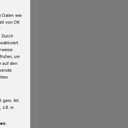
e Daten wie
ahl von OK
r
. Durch
aktiviert.
erweise
frufen, um
e auf den
ebende
elten
 gem. Art.
z.B. in
en: