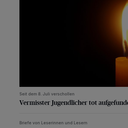
Seit dem 8. Juli verschollen
Vermisster Jugendlicher tot aufgefund
Briefe von Leserinnen und Lesern
„Stoßdämpfertest mit Unterbodenbehandlung“