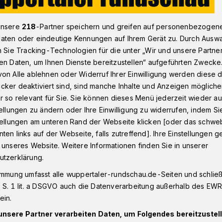
unsere
218
-Partner speichern und greifen auf personenbezogen
aten oder eindeutige Kennungen auf Ihrem Gerät zu. Durch Ausw
einen nachhaltigen Wandel in Wuppertal 4.0"
n Sie Tracking-Technologien für die unter „Wir und unsere Partne
en Daten, um Ihnen Dienste bereitzustellen“ aufgeführten Zwecke
on Alle ablehnen oder Widerruf Ihrer Einwilligung werden diese de
cker deaktiviert sind, sind manche Inhalte und Anzeigen möglich
achhaltigen
r so relevant für Sie. Sie können dieses Menü jederzeit wieder au
tellungen zu ändern oder Ihre Einwilligung zu widerrufen, indem Si
uppertal 4.0“
stellungen am unteren Rand der Webseite klicken [oder das schw
ten links auf der Webseite, falls zutreffend]. Ihre Einstellungen g
 unseres Website. Weitere Informationen finden Sie in unserer
utzerklärung.
iv für einen nachhaltigen Wandel in
immung umfasst alle wuppertaler-rundschau.de-Seiten und schließt
, vernetzen, engagieren“ heißt ein
 S. 1 lit. a DSGVO auch die Datenverarbeitung außerhalb des EWR, 
023 von 17 bis 19 Uhr in der „Färberei“
ein.
tfindet. Er wird von der Stadt Wuppertal
unsere Partner verarbeiten Daten, um Folgendes bereitzustell
novation (FSI) veranstaltet.