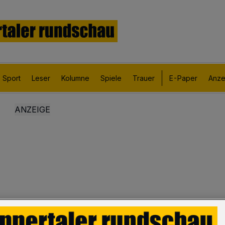
Sport
Leser
Kolumne
Spiele
Trauer
E-Paper
Anze