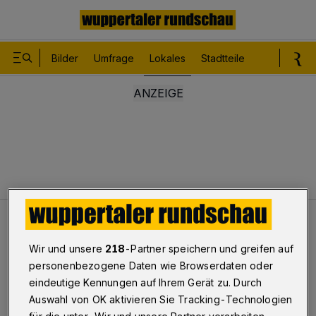
Bilder
Umfrage
Lokales
Stadtteile
Sport
Le
Lokales
Ein alter "JR"-Fan...
Wir und unsere
218
-Partner speichern und greifen auf
personenbezogene Daten wie Browserdaten oder
Ein alter "JR"-Fan...
eindeutige Kennungen auf Ihrem Gerät zu. Durch
Auswahl von OK aktivieren Sie Tracking-Technologien