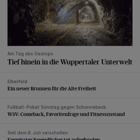
Am Tag des Geotops
Tief hinein in die Wuppertaler Unterwelt
Elberfeld
Ein neuer Brunnen für die Alte Freiheit
Ein neuer Brunnen für die Alte Freiheit
Fußball-Pokal: Sonntag gegen Schonnebeck
WSV: Comeback, Favoritenfrage und Fitnesszustand
WSV: Comeback, Favoritenfrage und Fitnesszustand
Seit dem 8. Juli verschollen
Vermisster Jugendlicher tot aufgefunden
Vermisster Jugendlicher tot aufgefunden