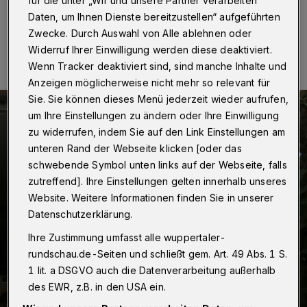
für die unter „Wir und unsere Partner verarbeiten
Daten, um Ihnen Dienste bereitzustellen“ aufgeführten
02.10.2014 , 16:37 Uhr
Eine Minute Lesezeit
Zwecke. Durch Auswahl von Alle ablehnen oder
Widerruf Ihrer Einwilligung werden diese deaktiviert.
Wenn Tracker deaktiviert sind, sind manche Inhalte und
Anzeigen möglicherweise nicht mehr so relevant für
Sie. Sie können dieses Menü jederzeit wieder aufrufen,
um Ihre Einstellungen zu ändern oder Ihre Einwilligung
zu widerrufen, indem Sie auf den Link Einstellungen am
unteren Rand der Webseite klicken [oder das
schwebende Symbol unten links auf der Webseite, falls
zutreffend]. Ihre Einstellungen gelten innerhalb unseres
Website. Weitere Informationen finden Sie in unserer
Datenschutzerklärung.
Ihre Zustimmung umfasst alle wuppertaler-
rundschau.de-Seiten und schließt gem. Art. 49 Abs. 1 S.
1 lit. a DSGVO auch die Datenverarbeitung außerhalb
des EWR, z.B. in den USA ein.