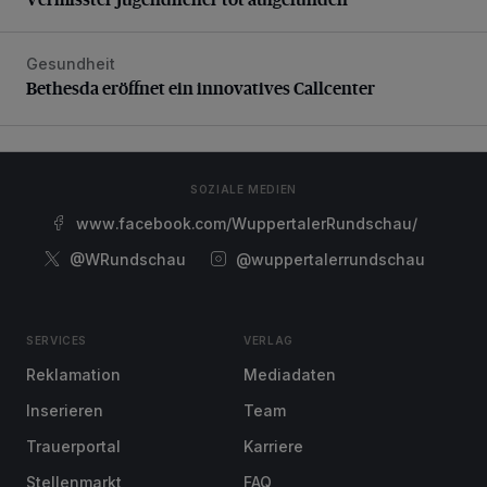
Gesundheit
Bethesda eröffnet ein innovatives Callcenter
Bethesda eröffnet ein innovatives Callcenter
SOZIALE MEDIEN
www.facebook.com/WuppertalerRundschau/
@WRundschau
@wuppertalerrundschau
SERVICES
VERLAG
Reklamation
Mediadaten
Inserieren
Team
Trauerportal
Karriere
Stellenmarkt
FAQ