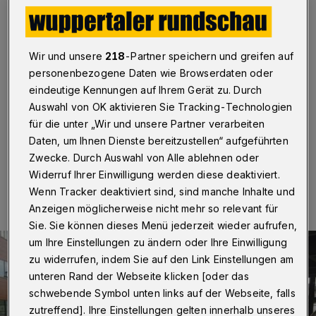
MultiCopter-Cup
Wuppertal
·
Eine Gruppe Maschinenbau-Studierender
um Prof. Dr.-Ing. Peter Gust, Fakultät für
Wir und unsere
218
-Partner speichern und greifen auf
Maschinenbau und Sicherheitstechnik der Bergischen
personenbezogene Daten wie Browserdaten oder
Universität Wuppertal, hat am MultiCopter-Cup des
eindeutige Kennungen auf Ihrem Gerät zu. Durch
Vereins Deutscher Ingenieure (VDI) in Hannover
Auswahl von OK aktivieren Sie Tracking-Technologien
teilgenommen und den ersten Platz belegt.
für die unter „Wir und unsere Partner verarbeiten
Daten, um Ihnen Dienste bereitzustellen“ aufgeführten
Zwecke. Durch Auswahl von Alle ablehnen oder
17.06.2017 , 13:11 Uhr
Eine Minute Lesezeit
Widerruf Ihrer Einwilligung werden diese deaktiviert.
Wenn Tracker deaktiviert sind, sind manche Inhalte und
Anzeigen möglicherweise nicht mehr so relevant für
Sie. Sie können dieses Menü jederzeit wieder aufrufen,
um Ihre Einstellungen zu ändern oder Ihre Einwilligung
zu widerrufen, indem Sie auf den Link Einstellungen am
unteren Rand der Webseite klicken [oder das
schwebende Symbol unten links auf der Webseite, falls
zutreffend]. Ihre Einstellungen gelten innerhalb unseres