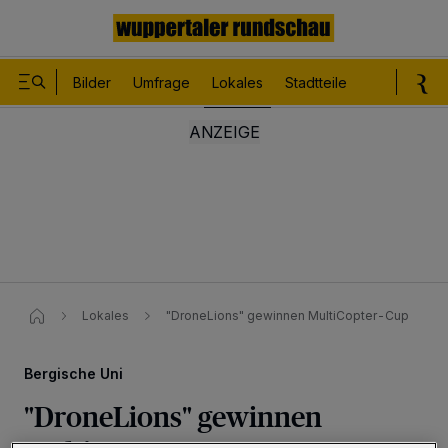
Bilder
Umfrage
Lokales
Stadtteile
Sport
Le
Lokales
"DroneLions" gewinnen MultiCopter-Cup
Bergische Uni
"DroneLions" gewinnen