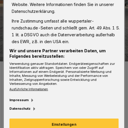
Website. Weitere Informationen finden Sie in unserer
Datenschutzerklärung.
Ihre Zustimmung umfasst alle wuppertaler-
rundschau.de-Seiten und schließt gem. Art. 49 Abs. 1 S.
1 lit. a DSGVO auch die Datenverarbeitung außerhalb
des EWR, z.B. in den USA ein.
Wir und unsere Partner verarbeiten Daten, um
Folgendes bereitzustellen:
Verwendung genauer Standortdaten. Endgeräteeigenschaften zur
Die erfolgreichen "DroneLions" mit Prof. Dr.-Ing. Peter Gust (re.).
Identifikation aktiv abfragen. Speichern von oder Zugriff auf
Informationen auf einem Endgerät. Personalisierte Werbung und
Foto: Bergische Uni
Inhalte, Messung von Werbeleistung und der Performance von
Inhalten, Zielgruppenforschung sowie Entwicklung und
Verbesserung von Angeboten.
Ausführliche Informationen
Impressum
I
Datenschutz
m Rahmen des Wettkampfs haben die
Wuppertaler Studierenden — die
Einstellungen
"DroneLions" — mit einer Drohne Bauteile