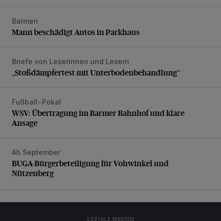
Barmen
Mann beschädigt Autos in Parkhaus
Mann beschädigt Autos in Parkhaus
Briefe von Leserinnen und Lesern
„Stoßdämpfertest mit Unterbodenbehandlung“
„Stoßdämpfertest mit Unterbodenbehandlung“
Fußball-Pokal
WSV: Übertragung im Barmer Bahnhof und klare Ansage
WSV: Übertragung im Barmer Bahnhof und klare
Ansage
Ab September
BUGA-Bürgerbeteiligung für Vohwinkel und Nützenberg
BUGA-Bürgerbeteiligung für Vohwinkel und
Nützenberg
SOZIALE MEDIEN