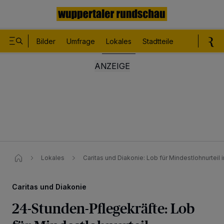
Bilder
Umfrage
Lokales
Stadtteile
Sport
Le
Lokales
Caritas und Diakonie: Lob für Mindestlohnurtei
Caritas und Diakonie
24-Stunden-Pflegekräfte: Lob