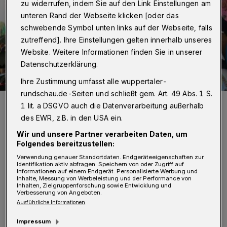
zu widerrufen, indem Sie auf den Link Einstellungen am
unteren Rand der Webseite klicken [oder das
schwebende Symbol unten links auf der Webseite, falls
zutreffend]. Ihre Einstellungen gelten innerhalb unseres
Website. Weitere Informationen finden Sie in unserer
Datenschutzerklärung.
Ihre Zustimmung umfasst alle wuppertaler-
rundschau.de-Seiten und schließt gem. Art. 49 Abs. 1 S.
Diakoniedirektor Dr. Martin Hamburger (li.) und Caritasdirektor Dr.
1 lit. a DSGVO auch die Datenverarbeitung außerhalb
Christoph Humburg (bei einem Besuch im Kinderhospiz /
Archivbild).
des EWR, z.B. in den USA ein.
Foto: Kinderhospiz
Wir und unsere Partner verarbeiten Daten, um
Folgendes bereitzustellen:
Verwendung genauer Standortdaten. Endgeräteeigenschaften zur
Identifikation aktiv abfragen. Speichern von oder Zugriff auf
Informationen auf einem Endgerät. Personalisierte Werbung und
Inhalte, Messung von Werbeleistung und der Performance von
D
Inhalten, Zielgruppenforschung sowie Entwicklung und
ie Caritasvorstände Dr. Christoph
Verbesserung von Angeboten.
Ausführliche Informationen
Humburg und Dr. Wolfgang Kues und
Diakoniedirektor Dr. Martin Hamburger: „Bis
Impressum