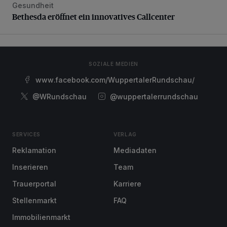
Gesundheit
Bethesda eröffnet ein innovatives Callcenter
Bethesda eröffnet ein innovatives Callcenter
SOZIALE MEDIEN
www.facebook.com/WuppertalerRundschau/
@WRundschau
@wuppertalerrundschau
SERVICES
VERLAG
Reklamation
Mediadaten
Inserieren
Team
Trauerportal
Karriere
Stellenmarkt
FAQ
Immobilienmarkt