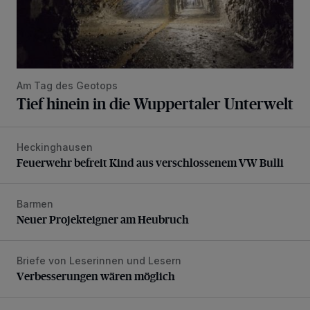
Am Tag des Geotops
Tief hinein in die Wuppertaler Unterwelt
Heckinghausen
Feuerwehr befreit Kind aus verschlossenem VW Bulli
Feuerwehr befreit Kind aus verschlossenem VW Bulli
Barmen
Neuer Projekteigner am Heubruch
Neuer Projekteigner am Heubruch
Briefe von Leserinnen und Lesern
Verbesserungen wären möglich
Verbesserungen wären möglich