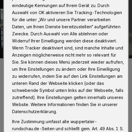
eindeutige Kennungen auf Ihrem Gerät zu. Durch
Auswahl von OK aktivieren Sie Tracking-Technologien
für die unter „Wir und unsere Partner verarbeiten
Daten, um Ihnen Dienste bereitzustellen“ aufgeführten
Zwecke. Durch Auswahl von Alle ablehnen oder
Widerruf Ihrer Einwilligung werden diese deaktiviert.
Wenn Tracker deaktiviert sind, sind manche Inhalte und
Anzeigen möglicherweise nicht mehr so relevant für
Sie. Sie können dieses Menü jederzeit wieder aufrufen,
Prof. Dr. Kerstin Schneider (re.) und Dr. Anna M. Makles vom
Wuppertaler Institut für bildungsökonomische Forschung (WIB).
um Ihre Einstellungen zu ändern oder Ihre Einwilligung
Foto: WIB
zu widerrufen, indem Sie auf den Link Einstellungen am
unteren Rand der Webseite klicken [oder das
schwebende Symbol unten links auf der Webseite, falls
zutreffend]. Ihre Einstellungen gelten innerhalb unseres
Website. Weitere Informationen finden Sie in unserer
U
Datenschutzerklärung.
m Teilhabe und individuelle Förderung
zu erhöhen und Eltern bei der
Ihre Zustimmung umfasst alle wuppertaler-
rundschau.de-Seiten und schließt gem. Art. 49 Abs. 1 S.
Vereinbarkeit von Familie und Beruf zu