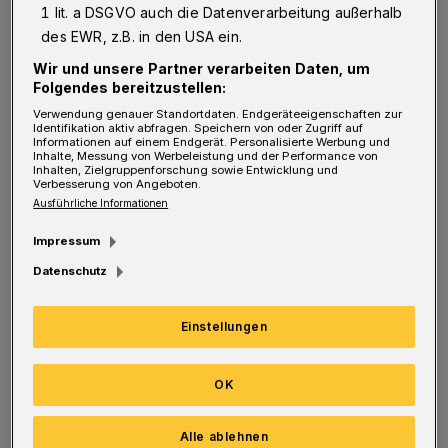
1 lit. a DSGVO auch die Datenverarbeitung außerhalb
unterstützen, wird ab 2026 stufenweise ein
des EWR, z.B. in den USA ein.
Rechtsanspruch auf Ganztagsbetreuung für
Wir und unsere Partner verarbeiten Daten, um
Kinder im Grundschulalter gesetzlich
Folgendes bereitzustellen:
verankert. Das Ganztagsförderungsgesetz
Verwendung genauer Standortdaten. Endgeräteeigenschaften zur
Identifikation aktiv abfragen. Speichern von oder Zugriff auf
Informationen auf einem Endgerät. Personalisierte Werbung und
sieht vor, dass die Kinder der Jahrgangsstufen
Inhalte, Messung von Werbeleistung und der Performance von
Inhalten, Zielgruppenforschung sowie Entwicklung und
1 bis 4 mindestens acht Stunden am Tag an
Verbesserung von Angeboten.
fünf Tagen die Woche beschult und betreut
Ausführliche Informationen
werden. Zudem soll die Betreuung auch einen
Impressum
großen Anteil der Ferienzeit abdecken.
Datenschutz
Die Länder und Kommunen werden zwar
Einstellungen
finanziell durch den Bund unterstützt: Bis zu
3,5 Mrd. Euro fließen an Finanzhilfen für
OK
Investitionen und ab 2030 stehen jährlich 1,3
Milliarden Euro für Betriebskosten bereit.
Alle ablehnen