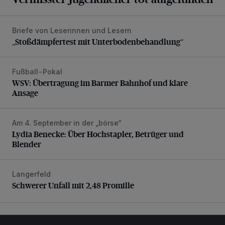
Briefe von Leserinnen und Lesern
„Stoßdämpfertest mit Unterbodenbehandlung“
„Stoßdämpfertest mit Unterbodenbehandlung“
Fußball-Pokal
WSV: Übertragung im Barmer Bahnhof und klare Ansage
WSV: Übertragung im Barmer Bahnhof und klare
Ansage
Am 4. September in der „börse“
Lydia Benecke: Über Hochstapler, Betrüger und Blender
Lydia Benecke: Über Hochstapler, Betrüger und
Blender
Langerfeld
Schwerer Unfall mit 2,48 Promille
Schwerer Unfall mit 2,48 Promille