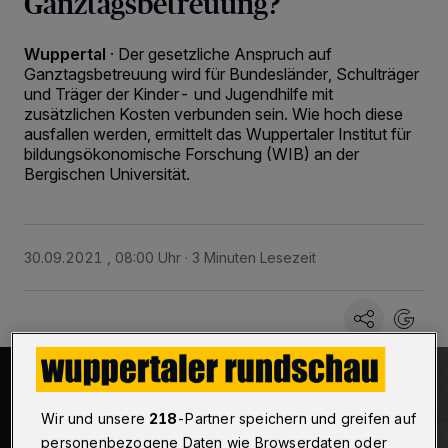
Ganztagsbetreuung?
Wuppertal
·
Der gesetzliche Anspruch auf
Ganztagsbetreuung wird für Bundesländer, Schulträger
und Träger der Kinder- und Jugendhilfe mit
zusätzlichen Kosten verbunden sein. Wie hoch diese
ausfallen werden, ermittelt das Wuppertaler Institut für
bildungsökonomische Forschung (WIB) an der
Bergischen Universität.
30.09.2021 , 08:00 Uhr
3 Minuten Lesezeit
Wir und unsere
218
-Partner speichern und greifen auf
personenbezogene Daten wie Browserdaten oder