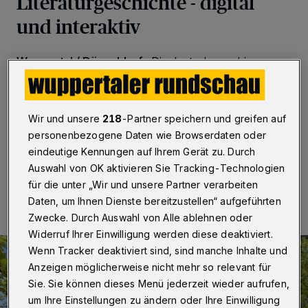
Literaturgeschichte - digital
und interaktiv
Wuppertal / Düsseldorf
·
Die deutschsprachige
Literaturgeschichte vom Mittelalter bis zur Gegenwart
ist Inhalt eines neuen Germanistik-Forschungsprojekts
unter Leitung von Prof. Dr. Anne-Rose Meyer und
Prof. Dr. Wolfgang Lukas.
Wir und unsere
218
-Partner speichern und greifen auf
personenbezogene Daten wie Browserdaten oder
eindeutige Kennungen auf Ihrem Gerät zu. Durch
Auswahl von OK aktivieren Sie Tracking-Technologien
01.06.2020 , 09:00 Uhr
Eine Minute Lesezeit
für die unter „Wir und unsere Partner verarbeiten
Daten, um Ihnen Dienste bereitzustellen“ aufgeführten
Zwecke. Durch Auswahl von Alle ablehnen oder
Widerruf Ihrer Einwilligung werden diese deaktiviert.
Wenn Tracker deaktiviert sind, sind manche Inhalte und
Anzeigen möglicherweise nicht mehr so relevant für
Sie. Sie können dieses Menü jederzeit wieder aufrufen,
um Ihre Einstellungen zu ändern oder Ihre Einwilligung