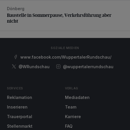
Dönberg
Baustelle in Sommerpause, Verkehrsführung aber nicht
Baustelle in Sommerpause, Verkehrsführung aber
nicht
SOZIALE MEDIEN
www.facebook.com/WuppertalerRundschau/
@WRundschau
@wuppertalerrundschau
SERVICES
VERLAG
Reklamation
Mediadaten
Inserieren
Team
Trauerportal
Karriere
Stellenmarkt
FAQ