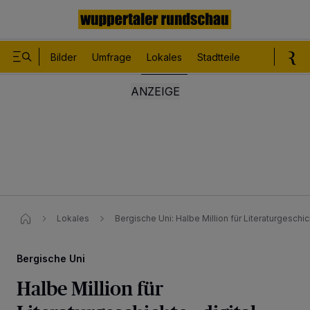
Bilder
Umfrage
Lokales
Stadtteile
Sport
Le
Lokales
Bergische Uni: Halbe Million für Literaturgeschi
Bergische Uni
Halbe Million für