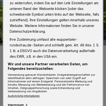
zu widerrufen, indem Sie auf den Link Einstellungen am
unteren Rand der Webseite klicken [oder das
schwebende Symbol unten links auf der Webseite, falls
zutreffend]. Ihre Einstellungen gelten innerhalb unseres
Website. Weitere Informationen finden Sie in unserer
Datenschutzerklärung.
Ihre Zustimmung umfasst alle wuppertaler-
rundschau.de-Seiten und schließt gem. Art. 49 Abs. 1 S.
Blick auf die Unibibliothek auf dem Campus Grifflenberg.
1 lit. a DSGVO auch die Datenverarbeitung außerhalb
Foto: Bergische Uni
des EWR, z.B. in den USA ein.
Wir und unsere Partner verarbeiten Daten, um
Folgendes bereitzustellen:
Verwendung genauer Standortdaten. Endgeräteeigenschaften zur
Identifikation aktiv abfragen. Speichern von oder Zugriff auf
G
Informationen auf einem Endgerät. Personalisierte Werbung und
Inhalte, Messung von Werbeleistung und der Performance von
emeinsam mit Wissenschaftlerinnen
Inhalten, Zielgruppenforschung sowie Entwicklung und
Verbesserung von Angeboten.
und Wissenschaftler der Universitäten
Ausführliche Informationen
Paderborn und Bielefeld entwickeln die
Impressum