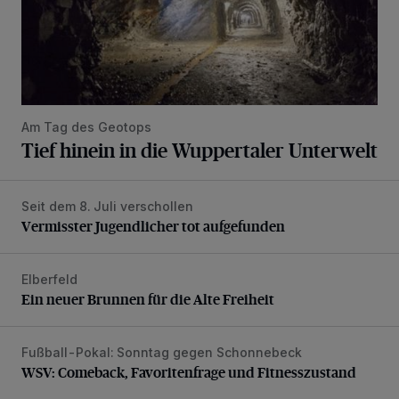
Am Tag des Geotops
Tief hinein in die Wuppertaler Unterwelt
Seit dem 8. Juli verschollen
Vermisster Jugendlicher tot aufgefunden
Vermisster Jugendlicher tot aufgefunden
Elberfeld
Ein neuer Brunnen für die Alte Freiheit
Ein neuer Brunnen für die Alte Freiheit
Fußball-Pokal: Sonntag gegen Schonnebeck
WSV: Comeback, Favoritenfrage und Fitnesszustand
WSV: Comeback, Favoritenfrage und Fitnesszustand