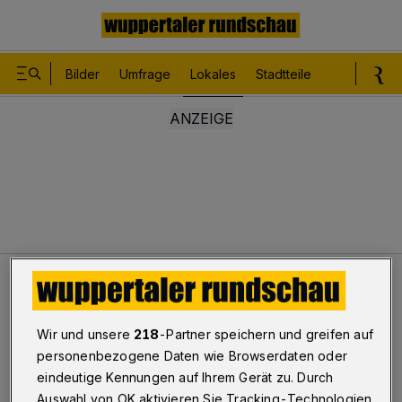
Bilder
Umfrage
Lokales
Stadtteile
Sport
Le
Lokales
Auf der Kreuzung zusammengestoßen
Wir und unsere
218
-Partner speichern und greifen auf
Auf der Kreuzung
personenbezogene Daten wie Browserdaten oder
eindeutige Kennungen auf Ihrem Gerät zu. Durch
zusammengestoßen
Auswahl von OK aktivieren Sie Tracking-Technologien