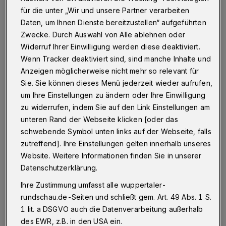
für die unter „Wir und unsere Partner verarbeiten
Wuppertal
·
Bei einem Unfall auf dem Westring in
Daten, um Ihnen Dienste bereitzustellen“ aufgeführten
Vohwinkel haben sich am Montag (22. Juni 2015)
Zwecke. Durch Auswahl von Alle ablehnen oder
zwei Personen verletzt. Zudem entstand ein
Widerruf Ihrer Einwilligung werden diese deaktiviert.
Sachschaden in Höhe von rund 11.000 Euro.
Wenn Tracker deaktiviert sind, sind manche Inhalte und
Anzeigen möglicherweise nicht mehr so relevant für
Sie. Sie können dieses Menü jederzeit wieder aufrufen,
22.06.2015 , 13:32 Uhr
Eine Minute Lesezeit
um Ihre Einstellungen zu ändern oder Ihre Einwilligung
zu widerrufen, indem Sie auf den Link Einstellungen am
unteren Rand der Webseite klicken [oder das
schwebende Symbol unten links auf der Webseite, falls
zutreffend]. Ihre Einstellungen gelten innerhalb unseres
Website. Weitere Informationen finden Sie in unserer
Datenschutzerklärung.
Eine 56-jährige Mazda-Fahrerin wollte gegen
Ihre Zustimmung umfasst alle wuppertaler-
rundschau.de-Seiten und schließt gem. Art. 49 Abs. 1 S.
7.30 Uhr von der Höhe nach links auf den
1 lit. a DSGVO auch die Datenverarbeitung außerhalb
Westring abbiegen. Nachdem sie bei grüner
des EWR, z.B. in den USA ein.