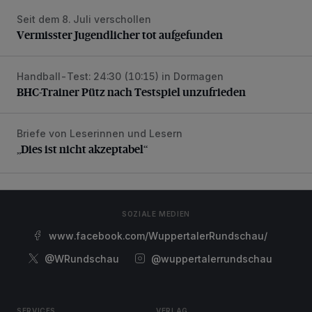
Seit dem 8. Juli verschollen
Vermisster Jugendlicher tot aufgefunden
Vermisster Jugendlicher tot aufgefunden
Handball-Test: 24:30 (10:15) in Dormagen
BHC-Trainer Pütz nach Testspiel unzufrieden
BHC-Trainer Pütz nach Testspiel unzufrieden
Briefe von Leserinnen und Lesern
„Dies ist nicht akzeptabel“
„Dies ist nicht akzeptabel“
SOZIALE MEDIEN
www.facebook.com/WuppertalerRundschau/
@WRundschau
@wuppertalerrundschau
SERVICES
VERLAG