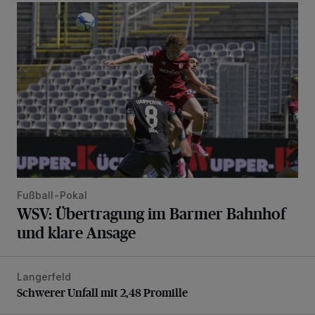
WSV: Übertragung im Barmer Bahnhof und klare Ansage
Fußball-Pokal
WSV: Übertragung im Barmer Bahnhof
und klare Ansage
Langerfeld
Schwerer Unfall mit 2,48 Promille
Schwerer Unfall mit 2,48 Promille