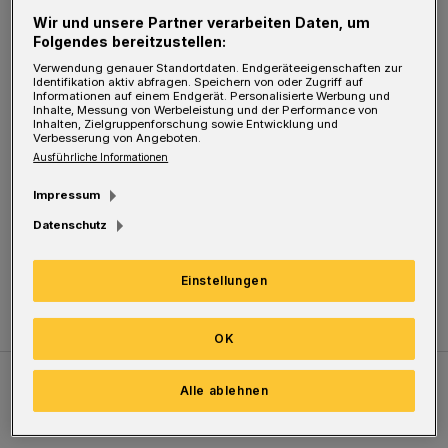
Ampel losfuhr, stieß sie mit dem Opel eines
Wir und unsere Partner verarbeiten Daten, um
75-jährigen Solingers, der auf dem Westring
Folgendes bereitzustellen:
in Richtung Vohwinkel unterwegs war,
Verwendung genauer Standortdaten. Endgeräteeigenschaften zur
Identifikation aktiv abfragen. Speichern von oder Zugriff auf
zusammen.
Informationen auf einem Endgerät. Personalisierte Werbung und
Inhalte, Messung von Werbeleistung und der Performance von
Inhalten, Zielgruppenforschung sowie Entwicklung und
Verbesserung von Angeboten.
Beide Fahrer kamen ins Krankenhaus.
Ausführliche Informationen
Während der 75-Jährige dort blieb, wurde die
Impressum
Mazda-Fahrerin nach ambulanter Behandlung
Datenschutz
wieder entlassen. Die Autos mussten
abgeschleppt werden.
Einstellungen
OK
Alle ablehnen
Meistgelesen
Neueste Artikel
Zum Thema