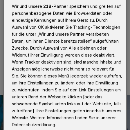
Koalitionsvertrag
Wir und unsere
218
-Partner speichern und greifen auf
personenbezogene Daten wie Browserdaten oder
Wuppertal
·
Die CDU Wuppertal hat Mitglieder und
eindeutige Kennungen auf Ihrem Gerät zu. Durch
Freunde zu einer Informations- und
Diskussionsveranstaltung zum Koalitionsvertrag mit der
Auswahl von OK aktivieren Sie Tracking-Technologien
SPD eingeladen. Sie findet am Samstag (24. Februar
für die unter „Wir und unsere Partner verarbeiten
2018) um 10 Uhr im Saal der Christdemokraten in der
Daten, um Ihnen Dienste bereitzustellen“ aufgeführten
Lindenstraße statt.
Zwecke. Durch Auswahl von Alle ablehnen oder
Widerruf Ihrer Einwilligung werden diese deaktiviert.
Wenn Tracker deaktiviert sind, sind manche Inhalte und
Anzeigen möglicherweise nicht mehr so relevant für
21.02.2018 , 20:49 Uhr
Eine Minute Lesezeit
Sie. Sie können dieses Menü jederzeit wieder aufrufen,
um Ihre Einstellungen zu ändern oder Ihre Einwilligung
zu widerrufen, indem Sie auf den Link Einstellungen am
unteren Rand der Webseite klicken [oder das
schwebende Symbol unten links auf der Webseite, falls
zutreffend]. Ihre Einstellungen gelten innerhalb unseres
Website. Weitere Informationen finden Sie in unserer
Datenschutzerklärung.