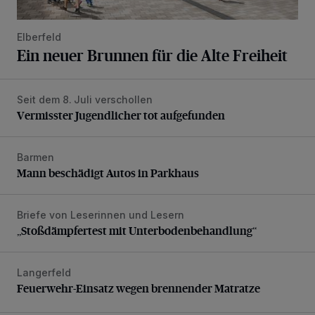
Elberfeld
Ein neuer Brunnen für die Alte Freiheit
Seit dem 8. Juli verschollen
Vermisster Jugendlicher tot aufgefunden
Vermisster Jugendlicher tot aufgefunden
Barmen
Mann beschädigt Autos in Parkhaus
Mann beschädigt Autos in Parkhaus
Briefe von Leserinnen und Lesern
„Stoßdämpfertest mit Unterbodenbehandlung“
„Stoßdämpfertest mit Unterbodenbehandlung“
Langerfeld
Feuerwehr-Einsatz wegen brennender Matratze
Feuerwehr-Einsatz wegen brennender Matratze