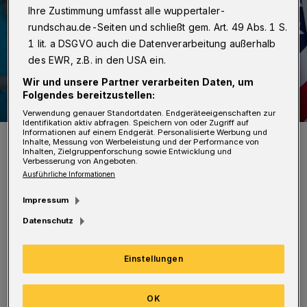
Ihre Zustimmung umfasst alle wuppertaler-
rundschau.de-Seiten und schließt gem. Art. 49 Abs. 1 S.
1 lit. a DSGVO auch die Datenverarbeitung außerhalb
des EWR, z.B. in den USA ein.
Wir und unsere Partner verarbeiten Daten, um
Folgendes bereitzustellen:
Verwendung genauer Standortdaten. Endgeräteeigenschaften zur
Identifikation aktiv abfragen. Speichern von oder Zugriff auf
Informationen auf einem Endgerät. Personalisierte Werbung und
Jürgen Hardt.
Inhalte, Messung von Werbeleistung und der Performance von
Foto: CDU
Inhalten, Zielgruppenforschung sowie Entwicklung und
Verbesserung von Angeboten.
Ausführliche Informationen
Impressum
Datenschutz
In Anwesenheit des Bundestagsabgeordneten
Jürgen Hardt und des Kreisvorsitzenden
Einstellungen
Rainer Spiecker gibt es Gelegenheit, Fragen,
Anregungen sowie Kritik zu äußern. Hardt hat
OK