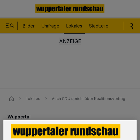
Bilder
Umfrage
Lokales
Stadtteile
Sport
Le
Lokales
Auch CDU spricht über Koalitionsvertrag
Wuppertal
Auch CDU spricht über