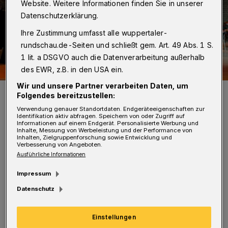
Website. Weitere Informationen finden Sie in unserer
Datenschutzerklärung.
Ihre Zustimmung umfasst alle wuppertaler-
rundschau.de-Seiten und schließt gem. Art. 49 Abs. 1 S.
1 lit. a DSGVO auch die Datenverarbeitung außerhalb
des EWR, z.B. in den USA ein.
Wir und unsere Partner verarbeiten Daten, um
Gemeinsam NRW mobil halten (v.li.): Andreas Feicht (WSW), NRW-
Folgendes bereitzustellen:
Verkehrsminister Hendrick Wüst und Ulrich Jaeger (WSW mobil) bei
der Unterzeichnung des Bündnisses für Mobilität in Düsseldorf.
Verwendung genauer Standortdaten. Endgeräteeigenschaften zur
Identifikation aktiv abfragen. Speichern von oder Zugriff auf
Foto: Landesregierung NRW
Informationen auf einem Endgerät. Personalisierte Werbung und
Inhalte, Messung von Werbeleistung und der Performance von
Inhalten, Zielgruppenforschung sowie Entwicklung und
Verbesserung von Angeboten.
Ausführliche Informationen
F
Impressum
ür die Wuppertaler Stadtwerke und den
Datenschutz
Verband kommunaler Unternehmer
(VKU) NRW hat WSW-Chef Andreas Feicht die
Einstellungen