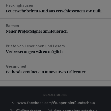
Heckinghausen
Feuerwehr befreit Kind aus verschlossenem VW Bulli
Feuerwehr befreit Kind aus verschlossenem VW Bulli
Barmen
Neuer Projekteigner am Heubruch
Neuer Projekteigner am Heubruch
Briefe von Leserinnen und Lesern
Verbesserungen wären möglich
Verbesserungen wären möglich
Gesundheit
Bethesda eröffnet ein innovatives Callcenter
Bethesda eröffnet ein innovatives Callcenter
SOZIALE MEDIEN
www.facebook.com/WuppertalerRundschau/
@WRundschau
@wuppertalerrundschau