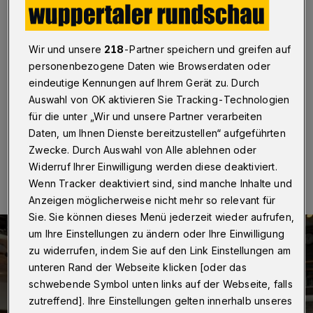
Mobilität"
Wuppertal / Düsseldorf
·
Gemeinsam die Mobilität
Wir und unsere
218
-Partner speichern und greifen auf
von morgen gestalten — das ist das Ziel des
Bündnisses für Mobilität, das NRW-Verkehrsminister
personenbezogene Daten wie Browserdaten oder
Hendrik Wüst offiziell gegründet hat. Auch Wuppertal
eindeutige Kennungen auf Ihrem Gerät zu. Durch
beteiligt sich.
Auswahl von OK aktivieren Sie Tracking-Technologien
für die unter „Wir und unsere Partner verarbeiten
Daten, um Ihnen Dienste bereitzustellen“ aufgeführten
Zwecke. Durch Auswahl von Alle ablehnen oder
21.02.2018 , 18:15 Uhr
Eine Minute Lesezeit
Widerruf Ihrer Einwilligung werden diese deaktiviert.
Wenn Tracker deaktiviert sind, sind manche Inhalte und
Anzeigen möglicherweise nicht mehr so relevant für
Sie. Sie können dieses Menü jederzeit wieder aufrufen,
um Ihre Einstellungen zu ändern oder Ihre Einwilligung
zu widerrufen, indem Sie auf den Link Einstellungen am
unteren Rand der Webseite klicken [oder das
schwebende Symbol unten links auf der Webseite, falls
zutreffend]. Ihre Einstellungen gelten innerhalb unseres