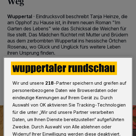
Weg
Wuppertal
·
Eindrucksvoll beschreibt Tanja Heinze, die
am Opphof zu Hause ist, in ihrem neuen Roman "Im
Garten des Lebens" wie das Schicksal die Weichen für
Ilse stellt. Das Mädchen flüchtet mit Mutter und Brüdern
aus dem zerbombten Wuppertal ins hessische Örtchen
Rosenau, wo Glück und Unglück fürs weitere Leben
ihren Ursprung finden.
20.02.2018 , 13:46 Uhr
2 Minuten Lesezeit
Wir und unsere
218
-Partner speichern und greifen auf
personenbezogene Daten wie Browserdaten oder
eindeutige Kennungen auf Ihrem Gerät zu. Durch
Auswahl von OK aktivieren Sie Tracking-Technologien
für die unter „Wir und unsere Partner verarbeiten
Daten, um Ihnen Dienste bereitzustellen“ aufgeführten
Zwecke. Durch Auswahl von Alle ablehnen oder
Widerruf Ihrer Einwilligung werden diese deaktiviert.