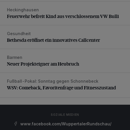
Heckinghausen
Feuerwehr befreit Kind aus verschlossenem VW Bulli
Feuerwehr befreit Kind aus verschlossenem VW Bulli
Gesundheit
Bethesda eröffnet ein innovatives Callcenter
Bethesda eröffnet ein innovatives Callcenter
Barmen
Neuer Projekteigner am Heubruch
Neuer Projekteigner am Heubruch
Fußball-Pokal: Sonntag gegen Schonnebeck
WSV: Comeback, Favoritenfrage und Fitnesszustand
WSV: Comeback, Favoritenfrage und Fitnesszustand
SOZIALE MEDIEN
www.facebook.com/WuppertalerRundschau/