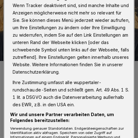
Wenn Tracker deaktiviert sind, sind manche Inhalte und
Anzeigen möglicherweise nicht mehr so relevant für
Sie. Sie können dieses Menü jederzeit wieder aufrufen,
um Ihre Einstellungen zu ändern oder Ihre Einwilligung
zu widerrufen, indem Sie auf den Link Einstellungen am
unteren Rand der Webseite klicken [oder das
schwebende Symbol unten links auf der Webseite, falls
zutreffend]. Ihre Einstellungen gelten innerhalb unseres
Website. Weitere Informationen finden Sie in unserer
Tanja Heinze.
Datenschutzerklärung.
Foto: Manfred Bube
Ihre Zustimmung umfasst alle wuppertaler-
rundschau.de-Seiten und schließt gem. Art. 49 Abs. 1 S.
1 lit. a DSGVO auch die Datenverarbeitung außerhalb
des EWR, z.B. in den USA ein.
Von Manfred Bube
Wir und unsere Partner verarbeiten Daten, um
Folgendes bereitzustellen:
W
Verwendung genauer Standortdaten. Endgeräteeigenschaften zur
ie schon in ihrem letzten Werk "Das
Identifikation aktiv abfragen. Speichern von oder Zugriff auf
Informationen auf einem Endgerät. Personalisierte Werbung und