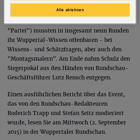
Kandidaten (hinzu kamen noch Andreas
Alle ablehnen
Mucke von der SPD, Beate Petersen von der
WfW und Björn "Hose" Werner von der
"Partei") mussten in insgesamt neun Runden
ihr Wuppertal-Wissen offenbaren - bei
Wissens- und Schätzfragen, aber auch den
"Montagsmalern". Am Ende nahm Schulz den
Siegerpokal aus den Händen von Rundschau-
Geschäftsführer Lutz Rensch entgegen.
Einen ausführlichen Bericht über das Event,
das von den Rundschau-Redakteuren
Roderich Trapp und Stefan Seitz modieriert
wurde, lesen Sie am Mittwoch (2. September
2015) in der Wuppertaler Rundschau.