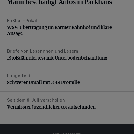
Mann beschädigt Autos in Parkhaus
Fußball-Pokal
WSV: Übertragung im Barmer Bahnhof und klare Ansage
WSV: Übertragung im Barmer Bahnhof und klare
Ansage
Briefe von Leserinnen und Lesern
„Stoßdämpfertest mit Unterbodenbehandlung“
„Stoßdämpfertest mit Unterbodenbehandlung“
Langerfeld
Schwerer Unfall mit 2,48 Promille
Schwerer Unfall mit 2,48 Promille
Seit dem 8. Juli verschollen
Vermisster Jugendlicher tot aufgefunden
Vermisster Jugendlicher tot aufgefunden