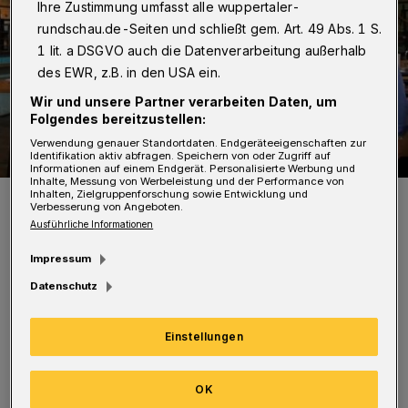
Ihre Zustimmung umfasst alle wuppertaler-
rundschau.de-Seiten und schließt gem. Art. 49 Abs. 1 S.
1 lit. a DSGVO auch die Datenverarbeitung außerhalb
des EWR, z.B. in den USA ein.
Wir und unsere Partner verarbeiten Daten, um
Folgendes bereitzustellen:
Verwendung genauer Standortdaten. Endgeräteeigenschaften zur
Identifikation aktiv abfragen. Speichern von oder Zugriff auf
Informationen auf einem Endgerät. Personalisierte Werbung und
Inhalte, Messung von Werbeleistung und der Performance von
Inhalten, Zielgruppenforschung sowie Entwicklung und
Die Protagonisten: Rundschau-Geschäftsführer Lutz Rensch, die
Verbesserung von Angeboten.
Rundschau-Redakteure Stefan Seitz und Roderich Trapp, Björn
"Hose" Werner (Die Partei), Gunhild Böth (Linke), Marc Schulz
Ausführliche Informationen
(Grüne), Beate Petersen (WfW), Peter Jung (CDU) und Andreas
Mucke (SPD).
Impressum
Foto: Jörn Koldehoff
Datenschutz
Einstellungen
Die insgesamt sechs Kandidatinnen und
OK