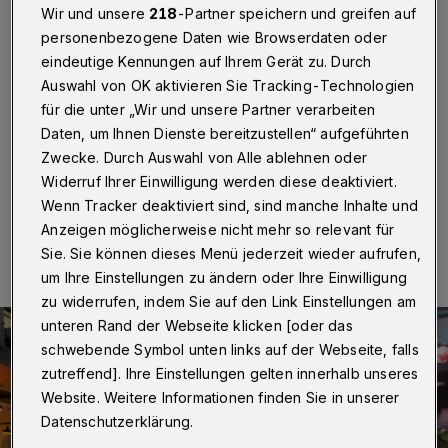
Schulz!
Wir und unsere
218
-Partner speichern und greifen auf
personenbezogene Daten wie Browserdaten oder
Wuppertal
·
Marc Schulz hat das OB-Kandidaten-
eindeutige Kennungen auf Ihrem Gerät zu. Durch
Quiz der Wuppertaler Rundschau gewonnen. Der
Auswahl von OK aktivieren Sie Tracking-Technologien
Grüne setzte sich am Montagabend (31. August 2015)
für die unter „Wir und unsere Partner verarbeiten
im Wuppertaler Brauhaus vor Peter Jung (CDU) und
Gunhild Böth (Linke) durch.
Daten, um Ihnen Dienste bereitzustellen“ aufgeführten
Zwecke. Durch Auswahl von Alle ablehnen oder
Widerruf Ihrer Einwilligung werden diese deaktiviert.
Wenn Tracker deaktiviert sind, sind manche Inhalte und
31.08.2015 , 18:35 Uhr
Eine Minute Lesezeit
Anzeigen möglicherweise nicht mehr so relevant für
Sie. Sie können dieses Menü jederzeit wieder aufrufen,
um Ihre Einstellungen zu ändern oder Ihre Einwilligung
zu widerrufen, indem Sie auf den Link Einstellungen am
unteren Rand der Webseite klicken [oder das
schwebende Symbol unten links auf der Webseite, falls
zutreffend]. Ihre Einstellungen gelten innerhalb unseres
Website. Weitere Informationen finden Sie in unserer
Datenschutzerklärung.