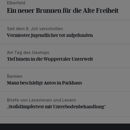
Elberfeld
Ein neuer Brunnen für die Alte Freiheit
Seit dem 8. Juli verschollen
Vermisster Jugendlicher tot aufgefunden
Vermisster Jugendlicher tot aufgefunden
Am Tag des Geotops
Tief hinein in die Wuppertaler Unterwelt
Tief hinein in die Wuppertaler Unterwelt
Barmen
Mann beschädigt Autos in Parkhaus
Mann beschädigt Autos in Parkhaus
Briefe von Leserinnen und Lesern
„Stoßdämpfertest mit Unterbodenbehandlung“
„Stoßdämpfertest mit Unterbodenbehandlung“