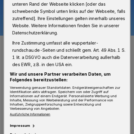
unteren Rand der Webseite klicken [oder das
schwebende Symbol unten links auf der Webseite, falls
zutreffend]. Ihre Einstellungen gelten innerhalb unseres
Website. Weitere Informationen finden Sie in unserer
Datenschutzerklärung.
Der Toelleturm.
Ihre Zustimmung umfasst alle wuppertaler-
Foto: Peter Bergener
rundschau.de-Seiten und schließt gem. Art. 49 Abs. 1 S.
1 lit. a DSGVO auch die Datenverarbeitung außerhalb
des EWR, z.B. in den USA ein.
Wir und unsere Partner verarbeiten Daten, um
Folgendes bereitzustellen:
F
ür die Evangelische Lutherkirche der
Verwendung genauer Standortdaten. Endgeräteeigenschaften zur
Identifikation aktiv abfragen. Speichern von oder Zugriff auf
Kirchengemeinde Gemarke-Wupperfeld
Informationen auf einem Endgerät. Personalisierte Werbung und
Inhalte, Messung von Werbeleistung und der Performance von
sind für die umfangreiche Sanierung der
Inhalten, Zielgruppenforschung sowie Entwicklung und
Verbesserung von Angeboten.
Fassade und die Instandsetzung von Dach,
Ausführliche Informationen
Dachstuhl und Turm 300.000 Euro
Impressum
vorgesehen, in der Evangelischen Hauptkirche