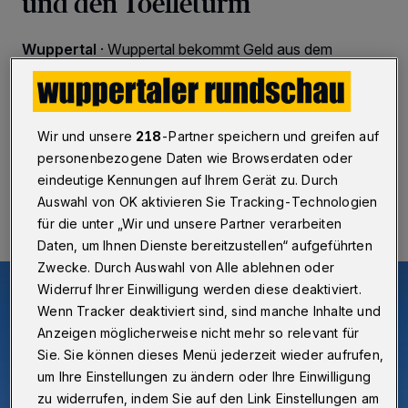
und den Toelleturm
Wuppertal
·
Wuppertal bekommt Geld aus dem
Denkmalschutz-Sonderprogramm des Bundes. Das
haben die Bundestagsabgeordneten Helge Lindh (SPD)
und Jürgen Hardt (CDU) bekanntgegeben.
Wir und unsere
218
-Partner speichern und greifen auf
personenbezogene Daten wie Browserdaten oder
eindeutige Kennungen auf Ihrem Gerät zu. Durch
20.05.2021 , 07:30 Uhr
Eine Minute Lesezeit
Auswahl von OK aktivieren Sie Tracking-Technologien
für die unter „Wir und unsere Partner verarbeiten
Daten, um Ihnen Dienste bereitzustellen“ aufgeführten
Zwecke. Durch Auswahl von Alle ablehnen oder
Widerruf Ihrer Einwilligung werden diese deaktiviert.
Wenn Tracker deaktiviert sind, sind manche Inhalte und
Anzeigen möglicherweise nicht mehr so relevant für
Sie. Sie können dieses Menü jederzeit wieder aufrufen,
um Ihre Einstellungen zu ändern oder Ihre Einwilligung
zu widerrufen, indem Sie auf den Link Einstellungen am