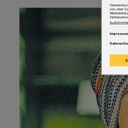
Verwendung
von oder Zu
Werbeleist
Verbesseru
Ausführliche
Impressu
Datenschu
E