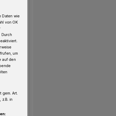
e Daten wie
ahl von OK
r
. Durch
aktiviert.
erweise
frufen, um
e auf den
ebende
elten
 gem. Art.
z.B. in
en: