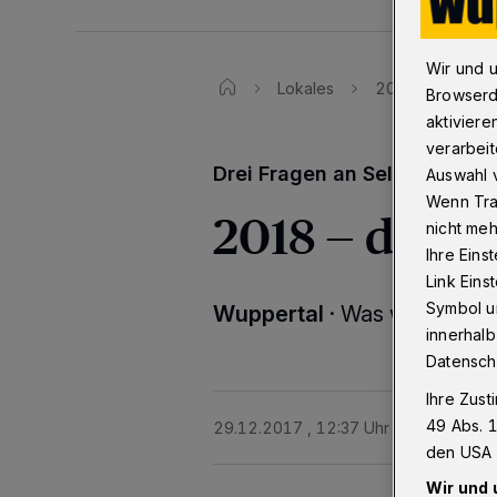
Wir und 
Lokales
2018 — das wün
Browserd
aktiviere
verarbeit
Drei Fragen an Selly Wane,
Auswahl v
Wenn Tra
2018 — das 
nicht meh
Ihre Eins
Link Ein
Symbol un
Wuppertal
·
Was wünschen 
innerhalb
Datensch
Ihre Zust
49 Abs. 1
29.12.2017 , 12:37 Uhr
Eine Minute 
den USA 
Wir und 