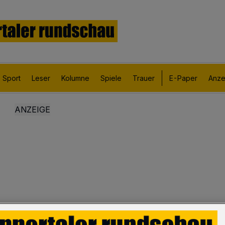
Sport
Leser
Kolumne
Spiele
Trauer
E-Paper
Anze