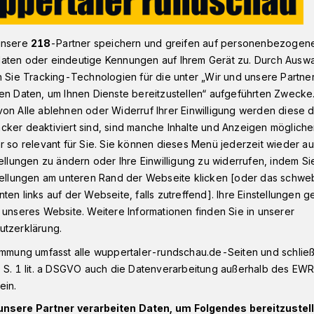
unsere
218
-Partner speichern und greifen auf personenbezogen
schen wir uns
aten oder eindeutige Kennungen auf Ihrem Gerät zu. Durch Ausw
n Sie Tracking-Technologien für die unter „Wir und unsere Partne
en Daten, um Ihnen Dienste bereitzustellen“ aufgeführten Zwecke
 Luisenstraßen-Gastronomin
on Alle ablehnen oder Widerruf Ihrer Einwilligung werden diese de
cker deaktiviert sind, sind manche Inhalte und Anzeigen möglich
wünschen wir uns
r so relevant für Sie. Sie können dieses Menü jederzeit wieder au
tellungen zu ändern oder Ihre Einwilligung zu widerrufen, indem Si
stellungen am unteren Rand der Webseite klicken [oder das schw
ten links auf der Webseite, falls zutreffend]. Ihre Einstellungen g
Sie Wuppertal für 2018?
 unseres Website. Weitere Informationen finden Sie in unserer
utzerklärung.
immung umfasst alle wuppertaler-rundschau.de-Seiten und schließt
 S. 1 lit. a DSGVO auch die Datenverarbeitung außerhalb des EWR, 
Lesezeit
ein.
unsere Partner verarbeiten Daten, um Folgendes bereitzustell