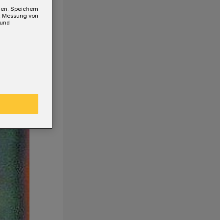
gen. Speichern
e, Messung von
 und