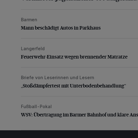
Barmen
Mann beschädigt Autos in Parkhaus
Mann beschädigt Autos in Parkhaus
Langerfeld
Feuerwehr-Einsatz wegen brennender Matratze
Feuerwehr-Einsatz wegen brennender Matratze
Briefe von Leserinnen und Lesern
„Stoßdämpfertest mit Unterbodenbehandlung“
„Stoßdämpfertest mit Unterbodenbehandlung“
Fußball-Pokal
WSV: Übertragung im Barmer Bahnhof und klare An
WSV: Übertragung im Barmer Bahnhof und klare An