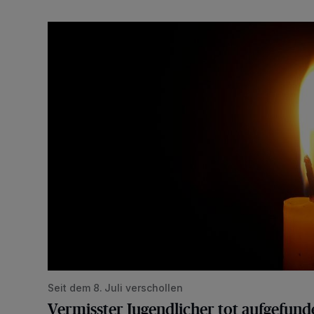
Vermisster Jugendlicher tot aufgefunden
Seit dem 8. Juli verschollen
Vermisster Jugendlicher tot aufgefund