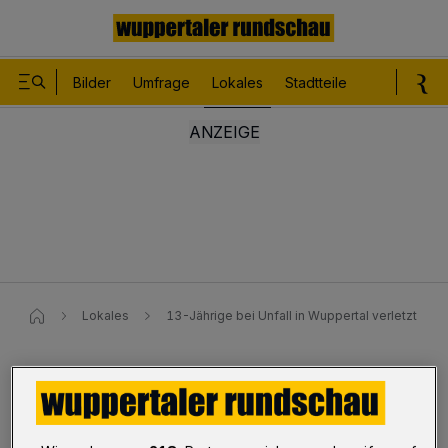
Bilder
Umfrage
Lokales
Stadtteile
Sport
Le
Lokales
13-Jährige bei Unfall in Wuppertal verletzt
Düsseldorfer Straße
13-Jährige bei Unfall verletzt