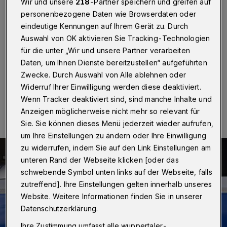
Wir und unsere
218
-Partner speichern und greifen auf
Wuppertal
·
Auf der Düsseldorfer Straße kam es am
personenbezogene Daten wie Browserdaten oder
Mittwoch (20. April 2022) auf Höhe der Kreuzung
eindeutige Kennungen auf Ihrem Gerät zu. Durch
Pahlkestraße / Lüntenbecker Weg zu einem
Auswahl von OK aktivieren Sie Tracking-Technologien
Verkehrsunfall, bei dem ein 13-jähriges Kind schwer
verletzt wurde.
für die unter „Wir und unsere Partner verarbeiten
Daten, um Ihnen Dienste bereitzustellen“ aufgeführten
Zwecke. Durch Auswahl von Alle ablehnen oder
Widerruf Ihrer Einwilligung werden diese deaktiviert.
21.04.2022 , 14:31 Uhr
Eine Minute Lesezeit
Wenn Tracker deaktiviert sind, sind manche Inhalte und
Anzeigen möglicherweise nicht mehr so relevant für
Sie. Sie können dieses Menü jederzeit wieder aufrufen,
um Ihre Einstellungen zu ändern oder Ihre Einwilligung
zu widerrufen, indem Sie auf den Link Einstellungen am
unteren Rand der Webseite klicken [oder das
schwebende Symbol unten links auf der Webseite, falls
zutreffend]. Ihre Einstellungen gelten innerhalb unseres
Website. Weitere Informationen finden Sie in unserer
Datenschutzerklärung.
Ihre Zustimmung umfasst alle wuppertaler-