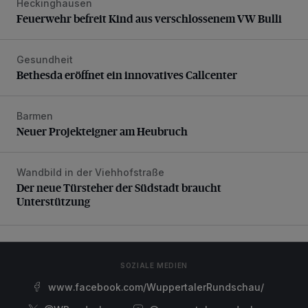
Heckinghausen
Feuerwehr befreit Kind aus verschlossenem VW Bulli
Feuerwehr befreit Kind aus verschlossenem VW Bulli
Gesundheit
Bethesda eröffnet ein innovatives Callcenter
Bethesda eröffnet ein innovatives Callcenter
Barmen
Neuer Projekteigner am Heubruch
Neuer Projekteigner am Heubruch
Wandbild in der Viehhofstraße
Der neue Türsteher der Südstadt braucht Unterstützung
Der neue Türsteher der Südstadt braucht
Unterstützung
SOZIALE MEDIEN
www.facebook.com/WuppertalerRundschau/