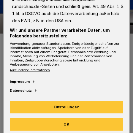
rundschau.de-Seiten und schließt gem. Art. 49 Abs. 1 S.
1 lit. a DSGVO auch die Datenverarbeitung außerhalb
des EWR, z.B. in den USA ein.
Wir und unsere Partner verarbeiten Daten, um
Folgendes bereitzustellen:
Symbolfoto.
Verwendung genauer Standortdaten. Endgeräteeigenschaften zur
Foto: Polizei / Jochen Tack
Identifikation aktiv abfragen. Speichern von oder Zugriff auf
Informationen auf einem Endgerät. Personalisierte Werbung und
Inhalte, Messung von Werbeleistung und der Performance von
Inhalten, Zielgruppenforschung sowie Entwicklung und
Verbesserung von Angeboten.
Ausführliche Informationen
D
Impressum
er Junge überquerte gemeinsam mit
Datenschutz
Freunden trotz Rotlicht der
Fußgängerampel die Düsseldorfer Straße, um
Einstellungen
einen gegenüber ankommenden Linienbus
noch rechtzeitig zu erreichen.
OK