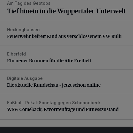
Am Tag des Geotops
Tief hinein in die Wuppertaler Unterwelt
Heckinghausen
Feuerwehr befreit Kind aus verschlossenem VW Bulli
Feuerwehr befreit Kind aus verschlossenem VW Bulli
Elberfeld
Ein neuer Brunnen für die Alte Freiheit
Ein neuer Brunnen für die Alte Freiheit
Digitale Ausgabe
Die aktuelle Rundschau – jetzt schon online
Die aktuelle Rundschau – jetzt schon online
Fußball-Pokal: Sonntag gegen Schonnebeck
WSV: Comeback, Favoritenfrage und Fitnesszustand
WSV: Comeback, Favoritenfrage und Fitnesszustand