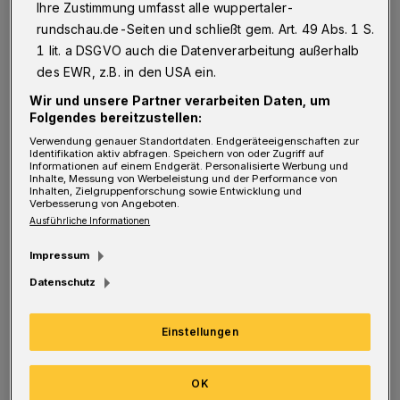
irgendwelche Abstandsregeln zu beachten.
Ihre Zustimmung umfasst alle wuppertaler-
rundschau.de-Seiten und schließt gem. Art. 49 Abs. 1 S.
1 lit. a DSGVO auch die Datenverarbeitung außerhalb
In Oberbarmen/Wichlinghausen und
des EWR, z.B. in den USA ein.
Wupperfeld sieht man dieses unglaublich
Wir und unsere Partner verarbeiten Daten, um
unsolidarische, unverantwortliche Verhalten
Folgendes bereitzustellen:
verstärkt. Da bilden sich Gruppen vor
Verwendung genauer Standortdaten. Endgeräteeigenschaften zur
Identifikation aktiv abfragen. Speichern von oder Zugriff auf
Dönerbuden und Lokalen – und man könnte
Informationen auf einem Endgerät. Personalisierte Werbung und
Inhalte, Messung von Werbeleistung und der Performance von
meinen, dass diese Leute nicht begriffen
Inhalten, Zielgruppenforschung sowie Entwicklung und
Verbesserung von Angeboten.
haben, dass jeder von uns sich doch
Ausführliche Informationen
verantwortungsvoll gegenüber den
Impressum
Mitmenschen verhalten sollte.
Datenschutz
Einstellungen
Könnte es sein, dass die Mitarbeiter, die für
die Überwachung dieser Verletzung gegenüber
OK
den Anordnungen der Politik zuständig sind,