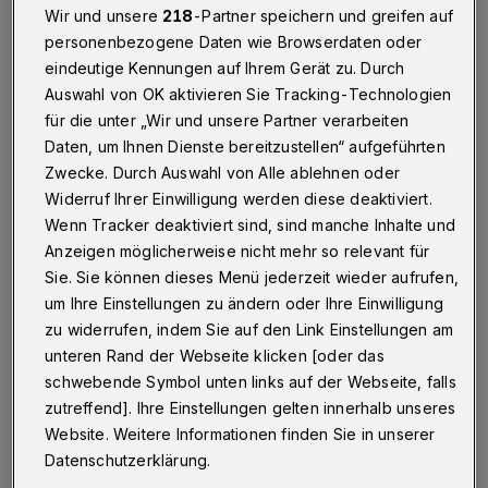
Wir und unsere
218
-Partner speichern und greifen auf
Betr.: Missachtung der Abstandsregeln
personenbezogene Daten wie Browserdaten oder
eindeutige Kennungen auf Ihrem Gerät zu. Durch
Auswahl von OK aktivieren Sie Tracking-Technologien
für die unter „Wir und unsere Partner verarbeiten
02.06.2020 , 12:03 Uhr
Eine Minute Lesezeit
Daten, um Ihnen Dienste bereitzustellen“ aufgeführten
Zwecke. Durch Auswahl von Alle ablehnen oder
Widerruf Ihrer Einwilligung werden diese deaktiviert.
Wenn Tracker deaktiviert sind, sind manche Inhalte und
Anzeigen möglicherweise nicht mehr so relevant für
Sie. Sie können dieses Menü jederzeit wieder aufrufen,
um Ihre Einstellungen zu ändern oder Ihre Einwilligung
E
s gibt bestimmte Menschen, die sich
zu widerrufen, indem Sie auf den Link Einstellungen am
unteren Rand der Webseite klicken [oder das
nicht an die Abstandsregel halten. Es ist
schwebende Symbol unten links auf der Webseite, falls
doch so, dass es um unser aller Gesundheit
zutreffend]. Ihre Einstellungen gelten innerhalb unseres
geht und ich Angst bekomme, wenn ich diese
Website. Weitere Informationen finden Sie in unserer
Menschenansammlungen sehe, ohne
Datenschutzerklärung.