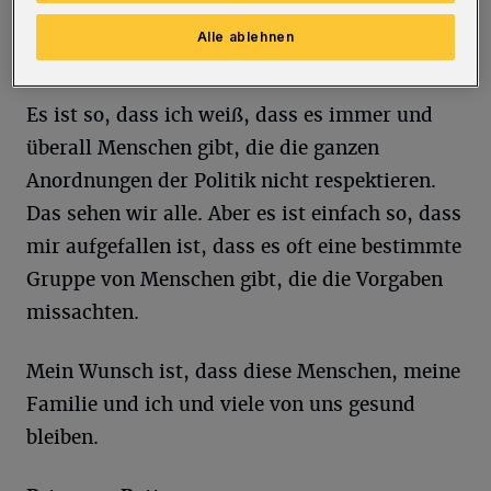
diese Orte vernachlässigen? Es ist doch kein
Alle ablehnen
No-Go-Gebiet – oder?
Es ist so, dass ich weiß, dass es immer und
überall Menschen gibt, die die ganzen
Anordnungen der Politik nicht respektieren.
Das sehen wir alle. Aber es ist einfach so, dass
mir aufgefallen ist, dass es oft eine bestimmte
Gruppe von Menschen gibt, die die Vorgaben
missachten.
Mein Wunsch ist, dass diese Menschen, meine
Familie und ich und viele von uns gesund
bleiben.