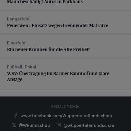
Mann beschädigt Autos in Parkhaus
Langerfeld
Feuerwehr-Einsatz wegen brennender Matratze
Feuerwehr-Einsatz wegen brennender Matratze
Elberfeld
Ein neuer Brunnen für die Alte Freiheit
Ein neuer Brunnen für die Alte Freiheit
Fußball-Pokal
WSV: Übertragung im Barmer Bahnhof und klare Ansage
WSV: Übertragung im Barmer Bahnhof und klare
Ansage
SOZIALE MEDIEN
www.facebook.com/WuppertalerRundschau/
@WRundschau
@wuppertalerrundschau