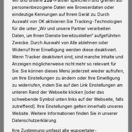
Wir und unsere
218
-Partner speichern und greifen auf
Betr.: Rundschau-Wochenend-Satire „Nach
personenbezogene Daten wie Browserdaten oder
Toreschluss“
eindeutige Kennungen auf Ihrem Gerät zu. Durch
Auswahl von OK aktivieren Sie Tracking-Technologien
für die unter „Wir und unsere Partner verarbeiten
Daten, um Ihnen Dienste bereitzustellen“ aufgeführten
29.03.2021 , 16:09 Uhr
Eine Minute Lesezeit
Zwecke. Durch Auswahl von Alle ablehnen oder
Widerruf Ihrer Einwilligung werden diese deaktiviert.
Wenn Tracker deaktiviert sind, sind manche Inhalte und
Anzeigen möglicherweise nicht mehr so relevant für
Sie. Sie können dieses Menü jederzeit wieder aufrufen,
um Ihre Einstellungen zu ändern oder Ihre Einwilligung
zu widerrufen, indem Sie auf den Link Einstellungen am
S
ehr geehrter Herr Trapp,
unteren Rand der Webseite klicken [oder das
schwebende Symbol unten links auf der Webseite, falls
nicht nur bei Google-Maps erscheinen
zutreffend]. Ihre Einstellungen gelten innerhalb unseres
Website. Weitere Informationen finden Sie in unserer
wunderliche Dinge über Wuppertal.
Datenschutzerklärung.
Ihre Zustimmung umfasst alle wuppertaler-