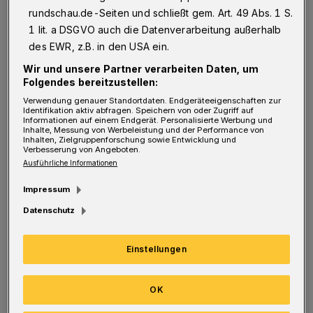
rundschau.de-Seiten und schließt gem. Art. 49 Abs. 1 S.
Wer als interessierter Reisender sich bei
1 lit. a DSGVO auch die Datenverarbeitung außerhalb
Google informiert und eine Reise plant, findet
des EWR, z.B. in den USA ein.
unter dem Stichpunkt „Wuppertal, Stadt in
Wir und unsere Partner verarbeiten Daten, um
Nordrhein-Westfalen – Reise planen,
Folgendes bereitzustellen:
Aktivitäten“ folgende Sehenswürdigkeiten
Verwendung genauer Standortdaten. Endgeräteeigenschaften zur
Identifikation aktiv abfragen. Speichern von oder Zugriff auf
empfohlen: Düssel, Deutsches
Informationen auf einem Endgerät. Personalisierte Werbung und
Inhalte, Messung von Werbeleistung und der Performance von
Klingenmuseum (Solingen),Tierpark Fauna
Inhalten, Zielgruppenforschung sowie Entwicklung und
Verbesserung von Angeboten.
(Solingen), Kunstmuseum Solingen,
Ausführliche Informationen
Diederichstempel (Remscheid), Kluterthöhle
Impressum
(Ennepetal), Grube 7 und ehemaliger Klärteich
Datenschutz
(Haan), Zentrum für verfolgte
Künste (Solingen), Heilenbecke Talsperre,
Einstellungen
Deutsches Werkzeugmuseum (Remscheid),
Ennepe-Talsperre, Haus Martfeld (Schwelm),
OK
Itterbach, Tunnel Schee, Stadtpark in