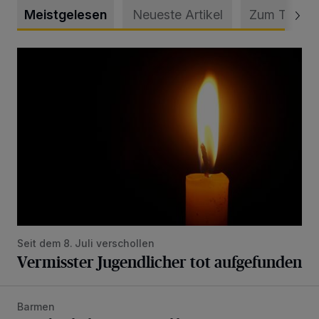
Meistgelesen
Neueste Artikel
Zum Thema
Vermisster Jugendlicher tot aufgefunden
Seit dem 8. Juli verschollen
Vermisster Jugendlicher tot aufgefunden
Barmen
Mann beschädigt Autos in Parkhaus