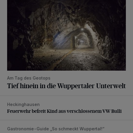
Am Tag des Geotops
Tief hinein in die Wuppertaler Unterwelt
Heckinghausen
Feuerwehr befreit Kind aus verschlossenem VW Bulli
Feuerwehr befreit Kind aus verschlossenem VW Bulli
Gastronomie-Guide „So schmeckt Wuppertal!“
„Goldenes W“: Weisheit, Geduld – und gutes Essen