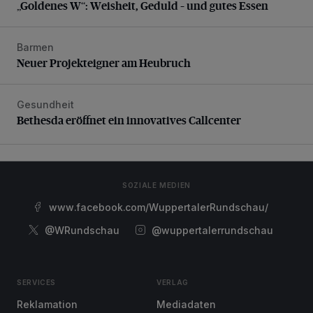
„Goldenes W“: Weisheit, Geduld – und gutes Essen
Barmen
Neuer Projekteigner am Heubruch
Neuer Projekteigner am Heubruch
Gesundheit
Bethesda eröffnet ein innovatives Callcenter
Bethesda eröffnet ein innovatives Callcenter
SOZIALE MEDIEN
www.facebook.com/WuppertalerRundschau/
@WRundschau
@wuppertalerrundschau
SERVICES
VERLAG
Reklamation
Mediadaten