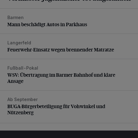
Barmen
Mann beschädigt Autos in Parkhaus
Mann beschädigt Autos in Parkhaus
Langerfeld
Feuerwehr-Einsatz wegen brennender Matratze
Feuerwehr-Einsatz wegen brennender Matratze
Fußball-Pokal
WSV: Übertragung im Barmer Bahnhof und klare Ansage
WSV: Übertragung im Barmer Bahnhof und klare
Ansage
Ab September
BUGA-Bürgerbeteiligung für Vohwinkel und Nützenberg
BUGA-Bürgerbeteiligung für Vohwinkel und
Nützenberg