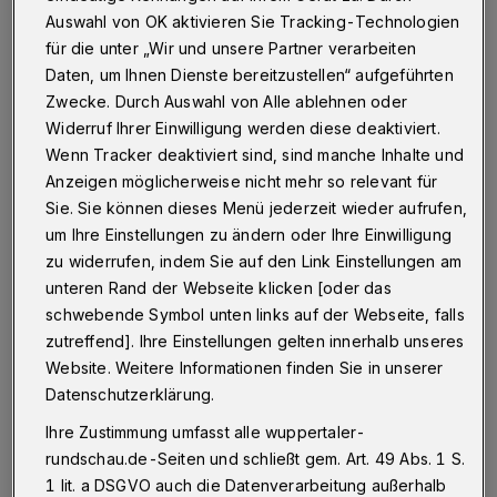
Betr.: Tragen von Schutzmasken
Auswahl von OK aktivieren Sie Tracking-Technologien
für die unter „Wir und unsere Partner verarbeiten
Daten, um Ihnen Dienste bereitzustellen“ aufgeführten
Zwecke. Durch Auswahl von Alle ablehnen oder
14.08.2020 , 10:22 Uhr
Eine Minute Lesezeit
Widerruf Ihrer Einwilligung werden diese deaktiviert.
Wenn Tracker deaktiviert sind, sind manche Inhalte und
Anzeigen möglicherweise nicht mehr so relevant für
Sie. Sie können dieses Menü jederzeit wieder aufrufen,
um Ihre Einstellungen zu ändern oder Ihre Einwilligung
zu widerrufen, indem Sie auf den Link Einstellungen am
unteren Rand der Webseite klicken [oder das
D
schwebende Symbol unten links auf der Webseite, falls
as Tragen von Schutzmasken hat sicher
zutreffend]. Ihre Einstellungen gelten innerhalb unseres
seinen Sinn.
Website. Weitere Informationen finden Sie in unserer
Datenschutzerklärung.
Aber die Reaktion, die man bekommt, wenn
Ihre Zustimmung umfasst alle wuppertaler-
die Maske auch nur einige Millimeter
rundschau.de-Seiten und schließt gem. Art. 49 Abs. 1 S.
verrutscht ist (also mal gar keine Gefahr
1 lit. a DSGVO auch die Datenverarbeitung außerhalb