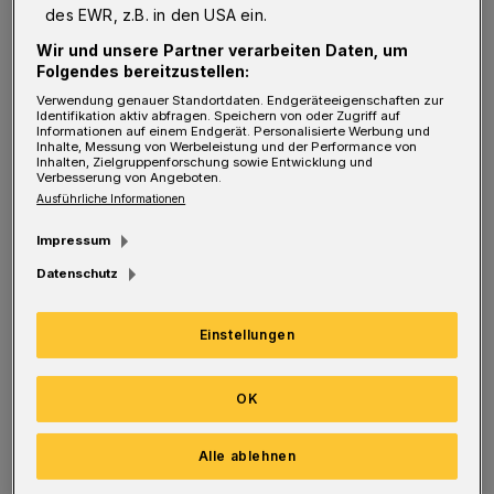
besteht), liegen sehr nahe bei Hysterie.
des EWR, z.B. in den USA ein.
Wir und unsere Partner verarbeiten Daten, um
Folgendes bereitzustellen:
Mehrmals bin ich den letzten Monaten wegen
Verwendung genauer Standortdaten. Endgeräteeigenschaften zur
Identifikation aktiv abfragen. Speichern von oder Zugriff auf
solch einer unbedeutenden Lappalie aufs
Informationen auf einem Endgerät. Personalisierte Werbung und
Inhalte, Messung von Werbeleistung und der Performance von
Inhalten, Zielgruppenforschung sowie Entwicklung und
Schärfste angefahren und sogar des
Verbesserung von Angeboten.
Geschäftes verwiesen worden. Diese
Ausführliche Informationen
permanenten Belehrungen, Ermahnungen,
Impressum
sogar autoritär vorgebrachte Befehle sind eine
Datenschutz
Zumutung für mündige Menschen.
Einstellungen
Zumal doch jetzt nach mehreren Monaten
jeder weiß, worum es geht.
OK
Dorothee Montkowski
Alle ablehnen