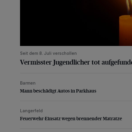
Seit dem 8. Juli verschollen
Vermisster Jugendlicher tot aufgefund
Barmen
Mann beschädigt Autos in Parkhaus
Mann beschädigt Autos in Parkhaus
Langerfeld
Feuerwehr-Einsatz wegen brennender Matratze
Feuerwehr-Einsatz wegen brennender Matratze