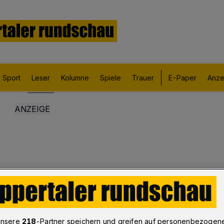
Sport
Leser
Kolumne
Spiele
Trauer
E-Paper
Anze
unsere
218
-Partner speichern und greifen auf personenbezogen