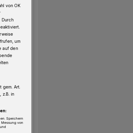
ahl von OK
r
. Durch
aktiviert.
erweise
frufen, um
e auf den
ebende
elten
 gem. Art.
z.B. in
en:
gen. Speichern
e, Messung von
 und