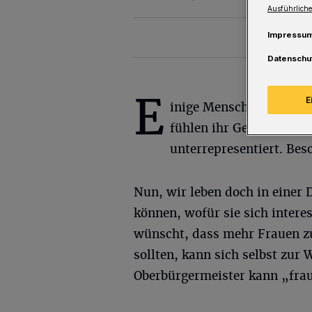
Ausführliche
Impressu
Datenschu
E
E
inige Menschen, vor al
fühlen ihr Geschlecht
unterrepresentiert. Beso
Nun, wir leben doch in einer D
können, wofür sie sich intere
wünscht, dass mehr Frauen z
sollten, kann sich selbst zur 
Oberbürgermeister kann „frau