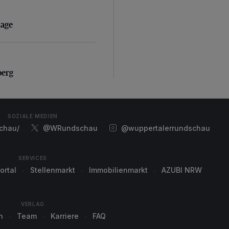
sage
sage
erg
berg
SOZIALE MEDIEN
chau/
@WRundschau
@wuppertalerrundschau
SERVICES
ortal
Stellenmarkt
Immobilienmarkt
AZUBI NRW
VERLAG
n
Team
Karriere
FAQ