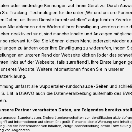
aten oder eindeutige Kennungen auf Ihrem Gerät zu. Durch Ausw
n Sie Tracking-Technologien für die unter „Wir und unsere Partne
en Daten, um Ihnen Dienste bereitzustellen“ aufgeführten Zwecke
nd Ausstrahlung
on Alle ablehnen oder Widerruf Ihrer Einwilligung werden diese de
cker deaktiviert sind, sind manche Inhalte und Anzeigen möglich
r so relevant für Sie. Sie können dieses Menü jederzeit wieder au
erteilung (in der Politik)
tellungen zu ändern oder Ihre Einwilligung zu widerrufen, indem Si
stellungen am unteren Rand der Webseite klicken [oder das schw
tenz und
ten links auf der Webseite, falls zutreffend]. Ihre Einstellungen g
 unseres Website. Weitere Informationen finden Sie in unserer
g
utzerklärung.
immung umfasst alle wuppertaler-rundschau.de-Seiten und schließt
 S. 1 lit. a DSGVO auch die Datenverarbeitung außerhalb des EWR, 
die OB-Wahl!?
ein.
unsere Partner verarbeiten Daten, um Folgendes bereitzustell
 genauer Standortdaten. Endgeräteeigenschaften zur Identifikation aktiv abfra
griff auf Informationen auf einem Endgerät. Personalisierte Werbung und Inhalt
ung und der Performance von Inhalten, Zielgruppenforschung sowie Entwicklung
Lesezeit
ng von Angeboten.