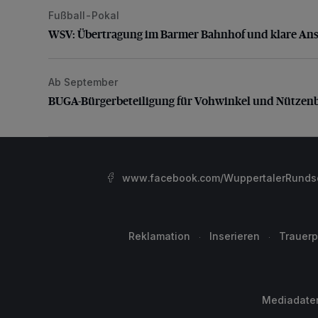
Fußball-Pokal
WSV: Übertragung im Barmer Bahnhof und klare An
WSV: Übertragung im Barmer Bahnhof und klare An
Ab September
BUGA-Bürgerbeteiligung für Vohwinkel und Nützenb
BUGA-Bürgerbeteiligung für Vohwinkel und Nützen
www.facebook.com/WuppertalerRunds
Reklamation
Inserieren
Trauerp
Mediadate