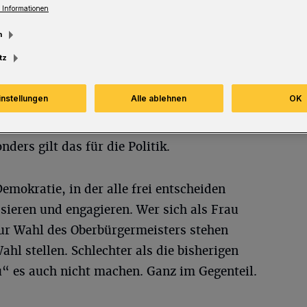
 Informationen
m
tz
instellungen
Alle ablehnen
OK
lem Frauen,
nders gilt das für die Politik.
emokratie, in der alle frei entscheiden
ssieren und engagieren. Wer sich als Frau
ur Wahl des Oberbürgermeisters stehen
Wahl stellen. Schlechter als die bisherigen
“ es auch nicht machen. Ganz im Gegenteil.