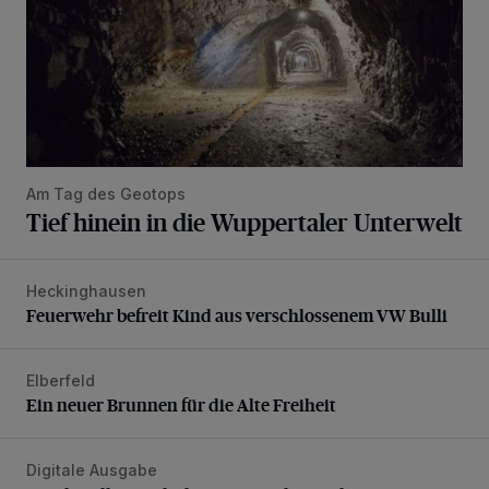
Am Tag des Geotops
Tief hinein in die Wuppertaler Unterwelt
Heckinghausen
Feuerwehr befreit Kind aus verschlossenem VW Bulli
Feuerwehr befreit Kind aus verschlossenem VW Bulli
Elberfeld
Ein neuer Brunnen für die Alte Freiheit
Ein neuer Brunnen für die Alte Freiheit
Digitale Ausgabe
Die aktuelle Rundschau – jetzt schon online