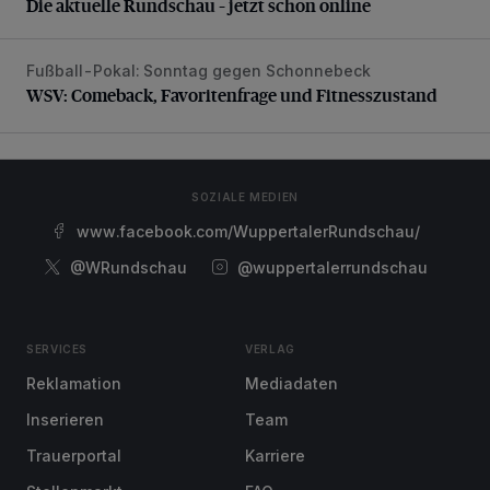
Die aktuelle Rundschau – jetzt schon online
Fußball-Pokal: Sonntag gegen Schonnebeck
WSV: Comeback, Favoritenfrage und Fitnesszustand
WSV: Comeback, Favoritenfrage und Fitnesszustand
SOZIALE MEDIEN
www.facebook.com/WuppertalerRundschau/
@WRundschau
@wuppertalerrundschau
SERVICES
VERLAG
Reklamation
Mediadaten
Inserieren
Team
Trauerportal
Karriere