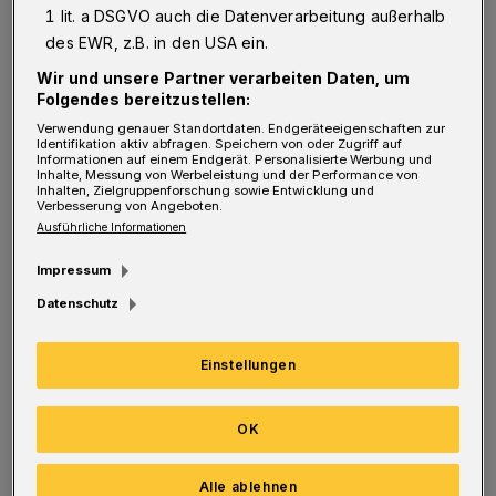
1 lit. a DSGVO auch die Datenverarbeitung außerhalb
sagen, an der frischen Luft ist die
des EWR, z.B. in den USA ein.
Ansteckungsgefahr mit Covid 19 fast null, weil
Wir und unsere Partner verarbeiten Daten, um
sich die Aerosole verflüchtigen.
Folgendes bereitzustellen:
Verwendung genauer Standortdaten. Endgeräteeigenschaften zur
„New Yorker“ in Barmen ist geschlossen.
Identifikation aktiv abfragen. Speichern von oder Zugriff auf
Informationen auf einem Endgerät. Personalisierte Werbung und
Inhalte, Messung von Werbeleistung und der Performance von
Baumärkte nur für Gewerbetreibende geöffnet
Inhalten, Zielgruppenforschung sowie Entwicklung und
Verbesserung von Angeboten.
oder mit Schnelltest. Wir dürfen nur mit
Ausführliche Informationen
Schnelltest oder Termin in die Geschäfte.
Impressum
Dabei schützen Masken zur Genüge mit
Datenschutz
Abstand.
Einstellungen
Warum schauen unsere Stadtpolitiker zu, wie
OK
unsere sowieso schon finanziell arme Stadt
verödet?
Alle ablehnen