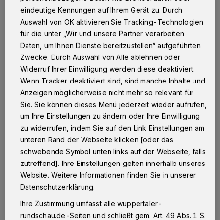
Betr.: Corona-Maßnahmen
eindeutige Kennungen auf Ihrem Gerät zu. Durch
Auswahl von OK aktivieren Sie Tracking-Technologien
für die unter „Wir und unsere Partner verarbeiten
Daten, um Ihnen Dienste bereitzustellen“ aufgeführten
06.04.2021 , 17:53 Uhr
Eine Minute Lesezeit
Zwecke. Durch Auswahl von Alle ablehnen oder
Widerruf Ihrer Einwilligung werden diese deaktiviert.
Wenn Tracker deaktiviert sind, sind manche Inhalte und
Anzeigen möglicherweise nicht mehr so relevant für
Sie. Sie können dieses Menü jederzeit wieder aufrufen,
um Ihre Einstellungen zu ändern oder Ihre Einwilligung
zu widerrufen, indem Sie auf den Link Einstellungen am
U
unteren Rand der Webseite klicken [oder das
nsere einst schöne grüne Stadt gleicht
schwebende Symbol unten links auf der Webseite, falls
fast einer Geisterstadt. Unsere beliebten
zutreffend]. Ihre Einstellungen gelten innerhalb unseres
Restaurants mit Außengastronomie dürfen
Website. Weitere Informationen finden Sie in unserer
nicht öffnen und stehen vor dem Ruin – wie
Datenschutzerklärung.
das beliebte „Wagner am Mäuerchen“ oder
Ihre Zustimmung umfasst alle wuppertaler-
„Pino’s“. Obwohl die Virologen eindeutig
rundschau.de-Seiten und schließt gem. Art. 49 Abs. 1 S.