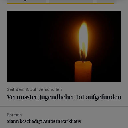
Vermisster Jugendlicher tot aufgefunden
Seit dem 8. Juli verschollen
Vermisster Jugendlicher tot aufgefunden
Barmen
Mann beschädigt Autos in Parkhaus
Mann beschädigt Autos in Parkhaus