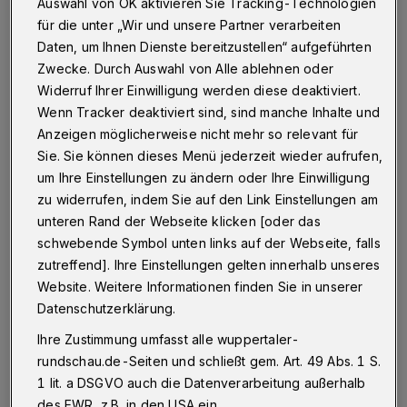
gerechnet
Auswahl von OK aktivieren Sie Tracking-Technologien
für die unter „Wir und unsere Partner verarbeiten
Daten, um Ihnen Dienste bereitzustellen“ aufgeführten
Betr.: verlorener Personalausweis
Zwecke. Durch Auswahl von Alle ablehnen oder
Widerruf Ihrer Einwilligung werden diese deaktiviert.
Wenn Tracker deaktiviert sind, sind manche Inhalte und
20.12.2021 , 15:18 Uhr
Eine Minute Lesezeit
Anzeigen möglicherweise nicht mehr so relevant für
Sie. Sie können dieses Menü jederzeit wieder aufrufen,
um Ihre Einstellungen zu ändern oder Ihre Einwilligung
zu widerrufen, indem Sie auf den Link Einstellungen am
unteren Rand der Webseite klicken [oder das
schwebende Symbol unten links auf der Webseite, falls
zutreffend]. Ihre Einstellungen gelten innerhalb unseres
A
Website. Weitere Informationen finden Sie in unserer
m zweiten Advent habe ich meinen
Datenschutzerklärung.
Personalausweis auf dem Mittelalter-
Ihre Zustimmung umfasst alle wuppertaler-
Markt verloren.
rundschau.de-Seiten und schließt gem. Art. 49 Abs. 1 S.
1 lit. a DSGVO auch die Datenverarbeitung außerhalb
Ungefähr anderthalb Wochen später klingelte
des EWR, z.B. in den USA ein.