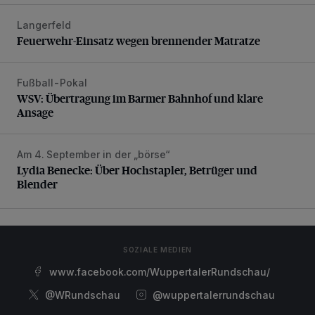
Langerfeld
Feuerwehr-Einsatz wegen brennender Matratze
Feuerwehr-Einsatz wegen brennender Matratze
Fußball-Pokal
WSV: Übertragung im Barmer Bahnhof und klare Ansage
WSV: Übertragung im Barmer Bahnhof und klare
Ansage
Am 4. September in der „börse“
Lydia Benecke: Über Hochstapler, Betrüger und Blender
Lydia Benecke: Über Hochstapler, Betrüger und
Blender
SOZIALE MEDIEN
www.facebook.com/WuppertalerRundschau/
@WRundschau
@wuppertalerrundschau