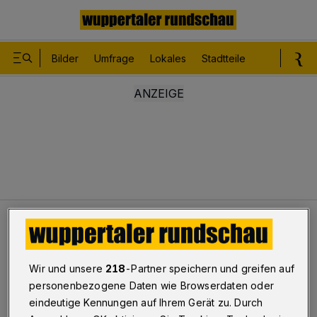
Bilder
Umfrage
Lokales
Stadtteile
Sport
Le
Leser
Gar nicht mehr damit gerechnet
Verlorener Personalausweis
Wir und unsere
218
-Partner speichern und greifen auf
personenbezogene Daten wie Browserdaten oder
Gar nicht mehr damit
eindeutige Kennungen auf Ihrem Gerät zu. Durch