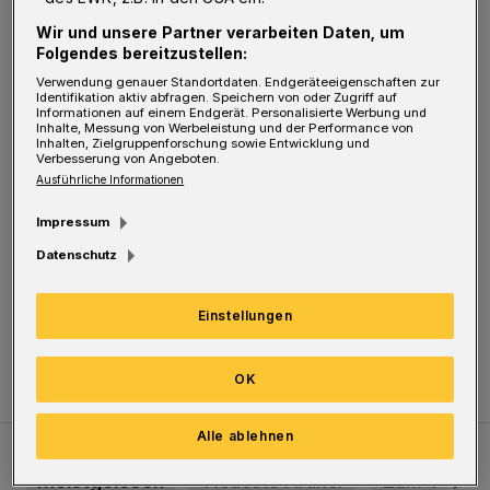
es, und ein freundlicher Herr brachte meinen
Wir und unsere Partner verarbeiten Daten, um
Ausweis zurück. Ich hatte gar nicht mehr
Folgendes bereitzustellen:
damit gerechnet und war so überrascht, dass
Verwendung genauer Standortdaten. Endgeräteeigenschaften zur
Identifikation aktiv abfragen. Speichern von oder Zugriff auf
Informationen auf einem Endgerät. Personalisierte Werbung und
ich mich nicht erkenntlich gezeigt habe.
Inhalte, Messung von Werbeleistung und der Performance von
Inhalten, Zielgruppenforschung sowie Entwicklung und
Verbesserung von Angeboten.
Ich möchte mich auf diesem Weg bei dem
Ausführliche Informationen
freundlichen Überbringer bedanken. Es gibt sie
Impressum
doch noch, die ehrlichen Menschen.
Datenschutz
Herzlichen Dank!
Einstellungen
Ursula Treichel
OK
Alle ablehnen
Meistgelesen
Neueste Artikel
Zum Thema