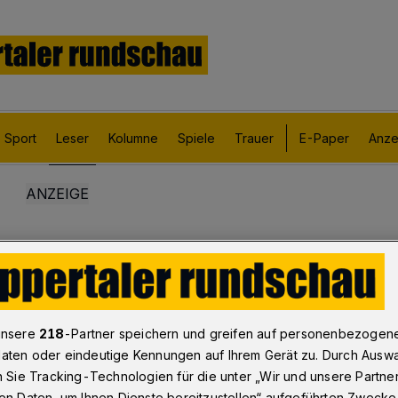
Sport
Leser
Kolumne
Spiele
Trauer
E-Paper
Anze
unsere
218
-Partner speichern und greifen auf personenbezogen
aten oder eindeutige Kennungen auf Ihrem Gerät zu. Durch Ausw
n Sie Tracking-Technologien für die unter „Wir und unsere Partne
en Daten, um Ihnen Dienste bereitzustellen“ aufgeführten Zwecke