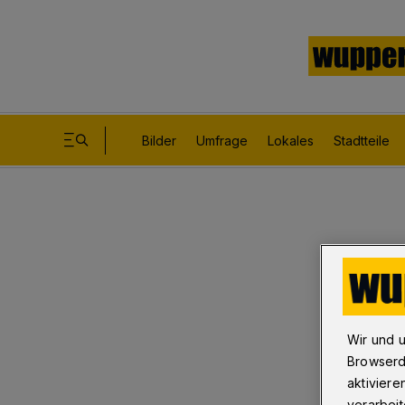
Bilder
Umfrage
Lokales
Stadtteile
Wir und 
Browserd
aktiviere
verarbeit