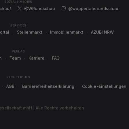
SOZIALE MEDIEN
chau/
@WRundschau
@wuppertalerrundschau
SERVICES
ortal
Stellenmarkt
Immobilienmarkt
AZUBI NRW
VERLAG
n
Team
Karriere
FAQ
RECHTLICHES
AGB
Barrierefreiheitserklärung
Cookie-Einstellungen
sellschaft mbH | Alle Rechte vorbehalten