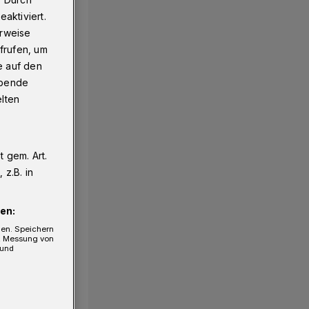
aktiviert.
erweise
frufen, um
e auf den
ebende
elten
 gem. Art.
z.B. in
en:
gen. Speichern
e, Messung von
 und