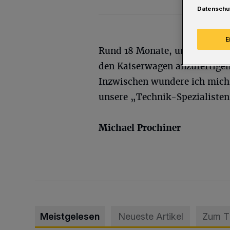
Datenschu
E
Rund 18 Monate, um ein paar 
den Kaiserwagen anzufertigen 
Inzwischen wundere ich mich
unsere „Technik-Spezialisten
Michael Prochiner
Meistgelesen
Neueste Artikel
Zum 