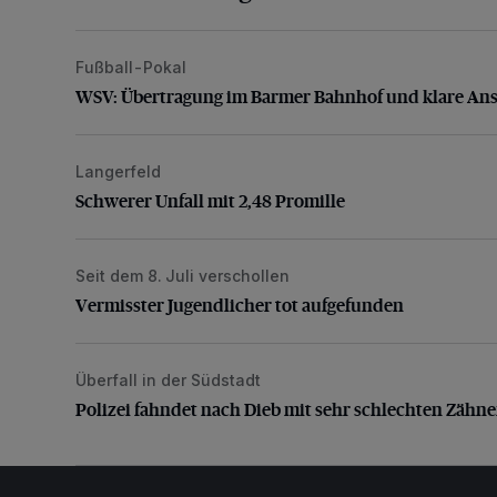
Fußball-Pokal
WSV: Übertragung im Barmer Bahnhof und klare An
WSV: Übertragung im Barmer Bahnhof und klare An
Langerfeld
Schwerer Unfall mit 2,48 Promille
Schwerer Unfall mit 2,48 Promille
Seit dem 8. Juli verschollen
Vermisster Jugendlicher tot aufgefunden
Vermisster Jugendlicher tot aufgefunden
Überfall in der Südstadt
Polizei fahndet nach Dieb mit sehr schlechten Zähne
Polizei fahndet nach Dieb mit sehr schlechten Zähn