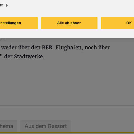
tz
instellungen
Alle ablehnen
OK
Räder für
...
 weder über den BER-Flughafen, noch über
" der Stadtwerke.
Thema
Aus dem Ressort