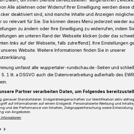
on Alle ablehnen oder Widerruf Ihrer Einwilligung werden diese de
cker deaktiviert sind, sind manche Inhalte und Anzeigen möglich
r so relevant für Sie. Sie können dieses Menü jederzeit wieder au
-Flughafen
tellungen zu ändern oder Ihre Einwilligung zu widerrufen, indem Si
stellungen am unteren Rand der Webseite klicken [oder das schw
ten links auf der Webseite, falls zutreffend]. Ihre Einstellungen g
agen
 unseres Website. Weitere Informationen finden Sie in unserer
an BER-Flughafen
utzerklärung.
immung umfasst alle wuppertaler-rundschau.de-Seiten und schließt
 S. 1 lit. a DSGVO auch die Datenverarbeitung außerhalb des EWR, 
ein.
Kaiserwagen
unsere Partner verarbeiten Daten, um Folgendes bereitzustell
 genauer Standortdaten. Endgeräteeigenschaften zur Identifikation aktiv abfra
griff auf Informationen auf einem Endgerät. Personalisierte Werbung und Inhalt
ung und der Performance von Inhalten, Zielgruppenforschung sowie Entwicklung
ng von Angeboten.
Lesezeit
 Informationen
m