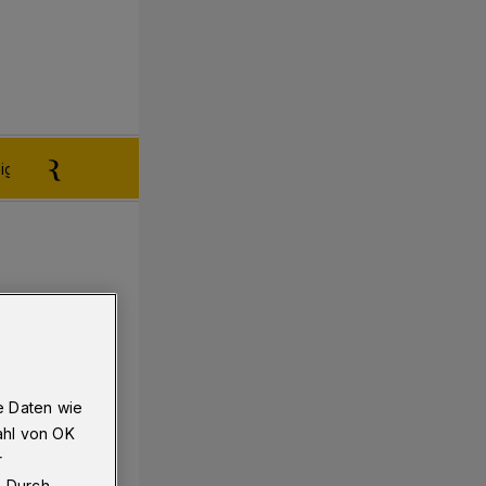
igen aufgeben
Reklamation
e Daten wie
ahl von OK
r
. Durch