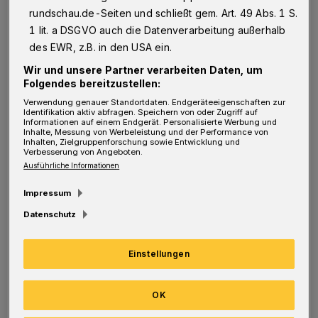
nachgekommen sind und
rundschau.de-Seiten und schließt gem. Art. 49 Abs. 1 S.
1 lit. a DSGVO auch die Datenverarbeitung außerhalb
den jahrelangen unzumutbaren Zustand des
des EWR, z.B. in den USA ein.
defekten Geröll-Abfangzauns an der Ecke
Wir und unsere Partner verarbeiten Daten, um
Rauentaler Bergstraße und Langerfelder
Folgendes bereitzustellen:
Straße beseitigt und durch einen neuen Zaun
Verwendung genauer Standortdaten. Endgeräteeigenschaften zur
Identifikation aktiv abfragen. Speichern von oder Zugriff auf
ersetzt haben.
Informationen auf einem Endgerät. Personalisierte Werbung und
Inhalte, Messung von Werbeleistung und der Performance von
Inhalten, Zielgruppenforschung sowie Entwicklung und
Verbesserung von Angeboten.
Gleichzeitig mit diesem Dank möchte ich aber
Ausführliche Informationen
den Wunsch, den ich vor Jahren schon einmal
Impressum
in einem Leserbrief in der Rundschau geäußert
Datenschutz
habe, an die Stadt erneuern: Dass die mit der
Schöpfungsgeschichte bemalte Stützmauer an
Einstellungen
der Ecke Hochstraße und Nevigeser Straße
restauriert wird.
OK