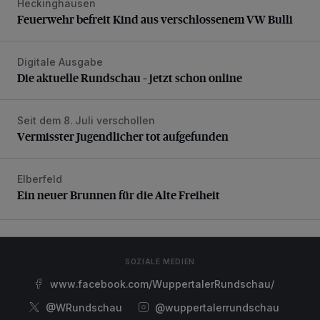
Heckinghausen
Feuerwehr befreit Kind aus verschlossenem VW Bulli
Feuerwehr befreit Kind aus verschlossenem VW Bulli
Digitale Ausgabe
Die aktuelle Rundschau – jetzt schon online
Die aktuelle Rundschau – jetzt schon online
Seit dem 8. Juli verschollen
Vermisster Jugendlicher tot aufgefunden
Vermisster Jugendlicher tot aufgefunden
Elberfeld
Ein neuer Brunnen für die Alte Freiheit
Ein neuer Brunnen für die Alte Freiheit
SOZIALE MEDIEN
www.facebook.com/WuppertalerRundschau/
@WRundschau
@wuppertalerrundschau