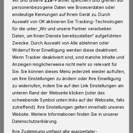
Wir und unsere
218
-Partner speichern und greifen auf
Betr.: neuer Schutzzaun und alte Mauer
personenbezogene Daten wie Browserdaten oder
eindeutige Kennungen auf Ihrem Gerät zu. Durch
Auswahl von OK aktivieren Sie Tracking-Technologien
für die unter „Wir und unsere Partner verarbeiten
18.12.2020 , 13:13 Uhr
Eine Minute Lesezeit
Daten, um Ihnen Dienste bereitzustellen“ aufgeführten
Zwecke. Durch Auswahl von Alle ablehnen oder
Widerruf Ihrer Einwilligung werden diese deaktiviert.
Wenn Tracker deaktiviert sind, sind manche Inhalte und
Anzeigen möglicherweise nicht mehr so relevant für
Sie. Sie können dieses Menü jederzeit wieder aufrufen,
um Ihre Einstellungen zu ändern oder Ihre Einwilligung
A
ngeregt durch die Danksagungs-
zu widerrufen, indem Sie auf den Link Einstellungen am
unteren Rand der Webseite klicken [oder das
Leserbriefe in Ihrer letzten Ausgabe
schwebende Symbol unten links auf der Webseite, falls
(Müllhalde, Großbaustelle Lichtscheid, Hilfe
zutreffend]. Ihre Einstellungen gelten innerhalb unseres
durch Sanitäter), möchte ich auch einmal den
Website. Weitere Informationen finden Sie in unserer
städtischen Mitarbeitern dafür danken, dass
Datenschutzerklärung.
sie meinem mehrfach eingereichten Wunsch
Ihre Zustimmung umfasst alle wuppertaler-