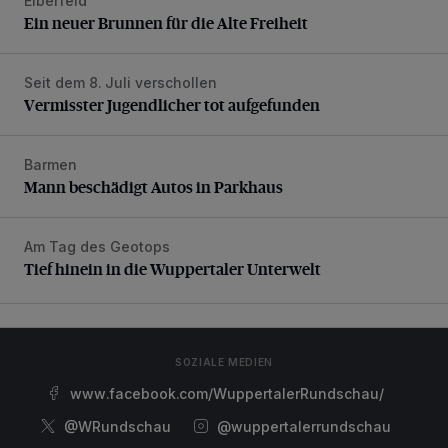
Elberfeld
Ein neuer Brunnen für die Alte Freiheit
Ein neuer Brunnen für die Alte Freiheit
Seit dem 8. Juli verschollen
Vermisster Jugendlicher tot aufgefunden
Vermisster Jugendlicher tot aufgefunden
Barmen
Mann beschädigt Autos in Parkhaus
Mann beschädigt Autos in Parkhaus
Am Tag des Geotops
Tief hinein in die Wuppertaler Unterwelt
Tief hinein in die Wuppertaler Unterwelt
SOZIALE MEDIEN
www.facebook.com/WuppertalerRundschau/
@WRundschau
@wuppertalerrundschau