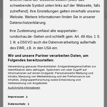
schwebende Symbol unten links auf der Webseite, falls
zutreffend]. Ihre Einstellungen gelten innerhalb unseres
Website. Weitere Informationen finden Sie in unserer
Datenschutzerklärung.
Symbolbild.
Foto: Rundschau
Ihre Zustimmung umfasst alle wuppertaler-
rundschau.de-Seiten und schließt gem. Art. 49 Abs. 1 S.
1 lit. a DSGVO auch die Datenverarbeitung außerhalb
des EWR, z.B. in den USA ein.
R
Wir und unsere Partner verarbeiten Daten, um
ettungsgassen sollen Leben retten. Da
Folgendes bereitzustellen:
sind wir völlig dafür! Aber
Verwendung genauer Standortdaten. Endgeräteeigenschaften zur
Identifikation aktiv abfragen. Speichern von oder Zugriff auf
Rettungsgassen/Flächen, die nur zur Abzocke
Informationen auf einem Endgerät. Personalisierte Werbung und
Inhalte, Messung von Werbeleistung und der Performance von
Inhalten, Zielgruppenforschung sowie Entwicklung und
dienen, sind eine Frechheit.
Verbesserung von Angeboten.
Ausführliche Informationen
Wir schauen uns die Berliner Straße, Höhe
Impressum
Hausnummer 110, an. Ein Supermarkt, ein
Datenschutz