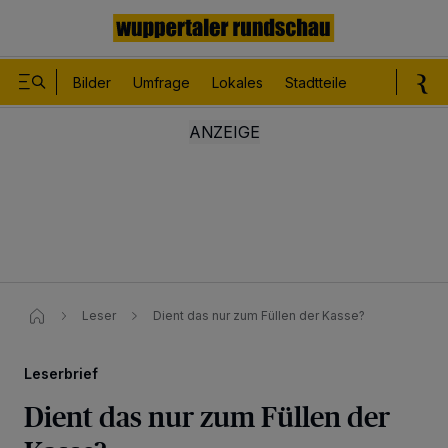
Bilder
Umfrage
Lokales
Stadtteile
Sport
Le
Leser
Dient das nur zum Füllen der Kasse?
Leserbrief
Dient das nur zum Füllen der