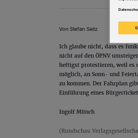
Datenschu
E
Von Stefan Seitz
Ich glaube nicht, dass es funk
nicht auf den ÖPNV umsteige
heftigst protestieren, weil es 
möglich, an Sonn- und Feierta
zu kommen. Der Fahrplan gibt e
Einführung eines Bürgerticket
Ingolf Münch
(Rundschau Verlagsgesellscha