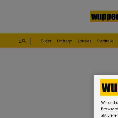
Bilder
Umfrage
Lokales
Stadtteile
Wir und 
Browserd
aktiviere