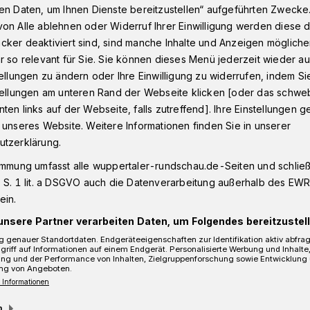
en Daten, um Ihnen Dienste bereitzustellen“ aufgeführten Zwecke
on Alle ablehnen oder Widerruf Ihrer Einwilligung werden diese de
cker deaktiviert sind, sind manche Inhalte und Anzeigen möglich
s nicht her
r so relevant für Sie. Sie können dieses Menü jederzeit wieder au
tellungen zu ändern oder Ihre Einwilligung zu widerrufen, indem Si
stellungen am unteren Rand der Webseite klicken [oder das schw
ten links auf der Webseite, falls zutreffend]. Ihre Einstellungen g
 unseres Website. Weitere Informationen finden Sie in unserer
 gibt es nicht her
utzerklärung.
immung umfasst alle wuppertaler-rundschau.de-Seiten und schließt
 S. 1 lit. a DSGVO auch die Datenverarbeitung außerhalb des EWR, 
icket
ein.
unsere Partner verarbeiten Daten, um Folgendes bereitzustell
 genauer Standortdaten. Endgeräteeigenschaften zur Identifikation aktiv abfra
griff auf Informationen auf einem Endgerät. Personalisierte Werbung und Inhalt
ung und der Performance von Inhalten, Zielgruppenforschung sowie Entwicklung
Lesezeit
ng von Angeboten.
 Informationen
m