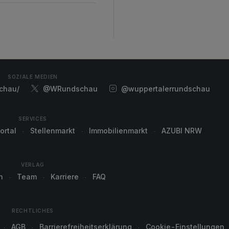
SOZIALE MEDIEN
chau/
@WRundschau
@wuppertalerrundschau
SERVICES
ortal
Stellenmarkt
Immobilienmarkt
AZUBI NRW
VERLAG
n
Team
Karriere
FAQ
RECHTLICHES
AGB
Barrierefreiheitserklärung
Cookie-Einstellungen