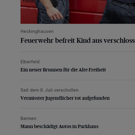
Heckinghausen
Feuerwehr befreit Kind aus verschlos
Elberfeld
Ein neuer Brunnen für die Alte Freiheit
Ein neuer Brunnen für die Alte Freiheit
Seit dem 8. Juli verschollen
Vermisster Jugendlicher tot aufgefunden
Vermisster Jugendlicher tot aufgefunden
Barmen
Mann beschädigt Autos in Parkhaus
Mann beschädigt Autos in Parkhaus