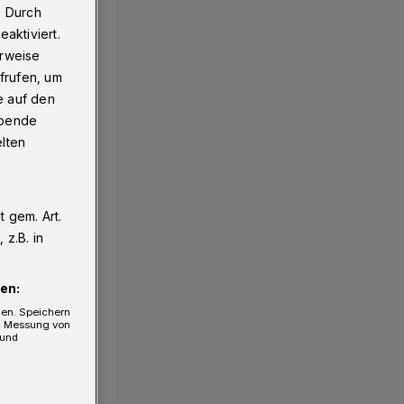
. Durch
aktiviert.
erweise
frufen, um
e auf den
ebende
elten
 gem. Art.
z.B. in
en:
gen. Speichern
e, Messung von
 und