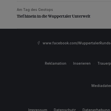
Am Tag des Geotops
Tief hinein in die Wuppertaler Unterwelt
Tief hinein in die Wuppertaler Unterwelt
www.facebook.com/WuppertalerRunds
Reklamation
Inserieren
Trauerp
Mediadate
Impressum
Datenschutz
Datenerhebung