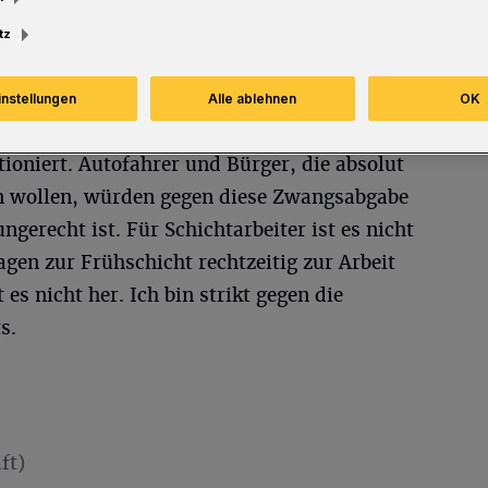
tz
instellungen
Alle ablehnen
OK
tioniert. Autofahrer und Bürger, die absolut
n wollen, würden gegen diese Zwangsabgabe
ungerecht ist. Für Schichtarbeiter ist es nicht
gen zur Frühschicht rechtzeitig zur Arbeit
s nicht her. Ich bin strikt gegen die
s.
ft)