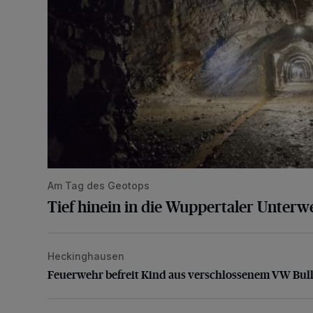
Am Tag des Geotops
Tief hinein in die Wuppertaler Unterwe
Heckinghausen
Feuerwehr befreit Kind aus verschlossenem VW Bulli
Feuerwehr befreit Kind aus verschlossenem VW Bull