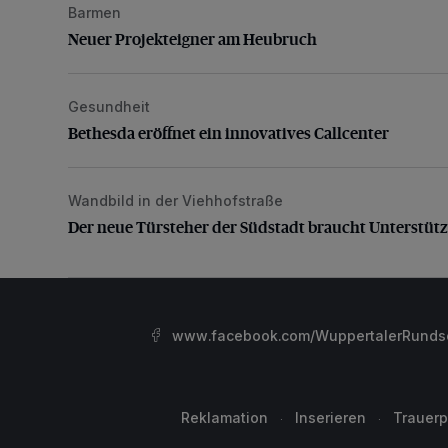
Barmen
Neuer Projekteigner am Heubruch
Neuer Projekteigner am Heubruch
Gesundheit
Bethesda eröffnet ein innovatives Callcenter
Bethesda eröffnet ein innovatives Callcenter
Wandbild in der Viehhofstraße
Der neue Türsteher der Südstadt braucht Unterstütz
Der neue Türsteher der Südstadt braucht Unterstüt
www.facebook.com/WuppertalerRunds
Reklamation
Inserieren
Trauerp