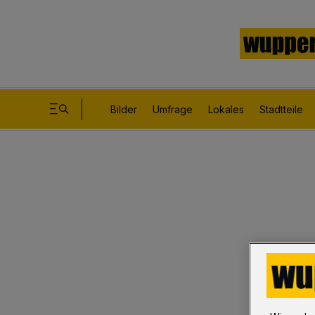
Bilder
Umfrage
Lokales
Stadtteile