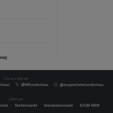
ung
zung
SOZIALE MEDIEN
chau/
@WRundschau
@wuppertalerrundschau
SERVICES
ortal
Stellenmarkt
Immobilienmarkt
AZUBI NRW