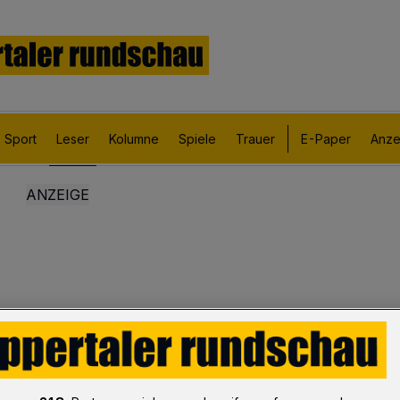
Sport
Leser
Kolumne
Spiele
Trauer
E-Paper
Anze