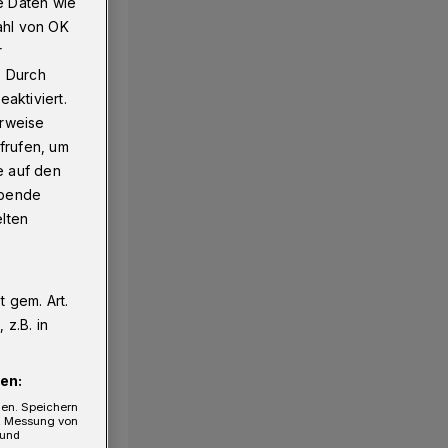
e Daten wie
ahl von OK
r
. Durch
aktiviert.
erweise
frufen, um
e auf den
ebende
elten
 gem. Art.
z.B. in
en:
gen. Speichern
e, Messung von
 und