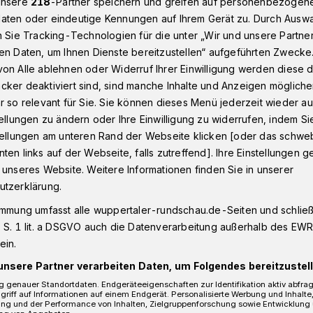
unsere
218
-Partner speichern und greifen auf personenbezogen
aten oder eindeutige Kennungen auf Ihrem Gerät zu. Durch Ausw
n Sie Tracking-Technologien für die unter „Wir und unsere Partne
en Daten, um Ihnen Dienste bereitzustellen“ aufgeführten Zwecke
dafür
on Alle ablehnen oder Widerruf Ihrer Einwilligung werden diese de
cker deaktiviert sind, sind manche Inhalte und Anzeigen möglich
r so relevant für Sie. Sie können dieses Menü jederzeit wieder au
tellungen zu ändern oder Ihre Einwilligung zu widerrufen, indem Si
 mehr dafür
stellungen am unteren Rand der Webseite klicken [oder das schw
ten links auf der Webseite, falls zutreffend]. Ihre Einstellungen g
 unseres Website. Weitere Informationen finden Sie in unserer
utzerklärung.
icket
immung umfasst alle wuppertaler-rundschau.de-Seiten und schließt
 S. 1 lit. a DSGVO auch die Datenverarbeitung außerhalb des EWR, 
ein.
unsere Partner verarbeiten Daten, um Folgendes bereitzustell
Lesezeit
 genauer Standortdaten. Endgeräteeigenschaften zur Identifikation aktiv abfra
griff auf Informationen auf einem Endgerät. Personalisierte Werbung und Inhalt
ung und der Performance von Inhalten, Zielgruppenforschung sowie Entwicklung