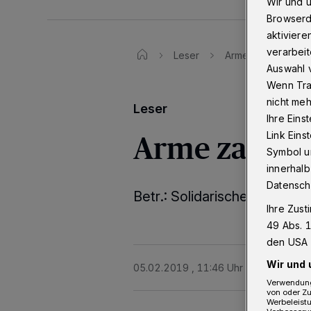
Wir und 
Browserd
aktiviere
verarbeit
Leser
Arme zahlen mehr 
Auswahl v
Wenn Tra
nicht meh
Leser
Ihre Eins
Arme zahlen
Link Ein
Symbol un
innerhalb
Datensch
Betr.: Solidarisches Bürgert
Ihre Zust
49 Abs. 1
den USA 
Wir und 
05.02.2019 , 11:46 Uhr
Eine Minute 
Verwendung
von oder Zu
Werbeleist