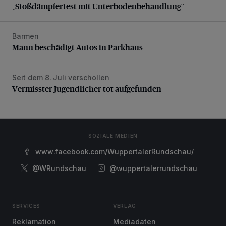
„Stoßdämpfertest mit Unterbodenbehandlung“
Barmen
Mann beschädigt Autos in Parkhaus
Mann beschädigt Autos in Parkhaus
Seit dem 8. Juli verschollen
Vermisster Jugendlicher tot aufgefunden
Vermisster Jugendlicher tot aufgefunden
SOZIALE MEDIEN
www.facebook.com/WuppertalerRundschau/
@WRundschau
@wuppertalerrundschau
SERVICES
VERLAG
Reklamation
Mediadaten