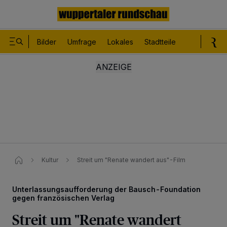
Bilder
Umfrage
Lokales
Stadtteile
Sport
Le
Kultur
Streit um "Renate wandert aus"-Film
Unterlassungsaufforderung der Bausch-Foundation
gegen französischen Verlag
Streit um "Renate wandert