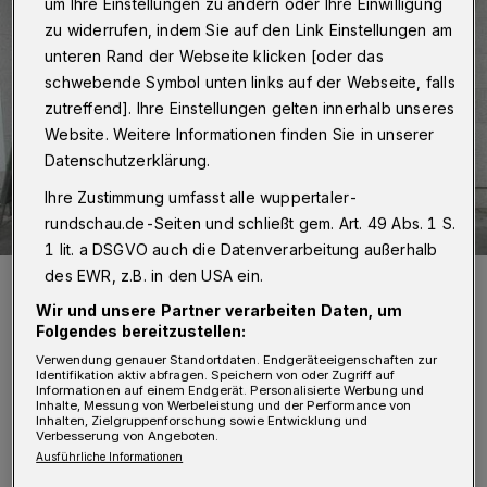
um Ihre Einstellungen zu ändern oder Ihre Einwilligung
zu widerrufen, indem Sie auf den Link Einstellungen am
unteren Rand der Webseite klicken [oder das
schwebende Symbol unten links auf der Webseite, falls
zutreffend]. Ihre Einstellungen gelten innerhalb unseres
Website. Weitere Informationen finden Sie in unserer
Datenschutzerklärung.
Ihre Zustimmung umfasst alle wuppertaler-
rundschau.de-Seiten und schließt gem. Art. 49 Abs. 1 S.
1 lit. a DSGVO auch die Datenverarbeitung außerhalb
des EWR, z.B. in den USA ein.
Salomon Bausch mit Tänzerin Barbara Kaufmann.
Foto: Raina Seinsche
Wir und unsere Partner verarbeiten Daten, um
Folgendes bereitzustellen:
Verwendung genauer Standortdaten. Endgeräteeigenschaften zur
Identifikation aktiv abfragen. Speichern von oder Zugriff auf
Informationen auf einem Endgerät. Personalisierte Werbung und
Inhalte, Messung von Werbeleistung und der Performance von
D
Inhalten, Zielgruppenforschung sowie Entwicklung und
Verbesserung von Angeboten.
ie Bausch-Foundation will damit auch
Ausführliche Informationen
für die für Donnerstag angekündigte