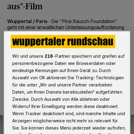
aus"-Film
Wuppertal / Paris
·
Die "Pina Bausch Foundation"
geht mit einer anwaltlichen Unterlassungsaufforderung
juristisch gegen den französischen Verlag "L'Arche
Editeur" vor. Dabei geht es um die kommerzielle
Verwertung und den Vertrieb des Films "Renate
wandert aus", der auf Videoaufnahmen von
Wir und unsere
218
-Partner speichern und greifen auf
Aufführungen des Bausch-Stücks basiert, sowie
künftiger Filme.
personenbezogene Daten wie Browserdaten oder
eindeutige Kennungen auf Ihrem Gerät zu. Durch
Auswahl von OK aktivieren Sie Tracking-Technologien
für die unter „Wir und unsere Partner verarbeiten
31.05.2016 , 11:13 Uhr
2 Minuten Lesezeit
Daten, um Ihnen Dienste bereitzustellen“ aufgeführten
Zwecke. Durch Auswahl von Alle ablehnen oder
Widerruf Ihrer Einwilligung werden diese deaktiviert.
Wenn Tracker deaktiviert sind, sind manche Inhalte und
Anzeigen möglicherweise nicht mehr so relevant für
Sie. Sie können dieses Menü jederzeit wieder aufrufen,