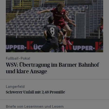
Fußball-Pokal
WSV: Übertragung im Barmer Bahnhof
und klare Ansage
Langerfeld
Schwerer Unfall mit 2,48 Promille
Schwerer Unfall mit 2,48 Promille
Briefe von Leserinnen und Lesern
„Stoßdämpfertest mit Unterbodenbehandlung“