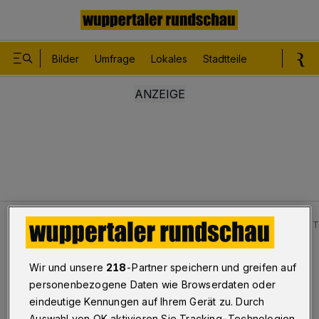
Bilder
Umfrage
Lokales
Stadtteile
Sport
Le
Kultur
Schuberts „Winterreise“ in der Ev. Kirche Stiftung
Samstag ab 17:30 Uhr
Wir und unsere
218
-Partner speichern und greifen auf
personenbezogene Daten wie Browserdaten oder
Schuberts „Winterreise“
eindeutige Kennungen auf Ihrem Gerät zu. Durch
Auswahl von OK aktivieren Sie Tracking-Technologien