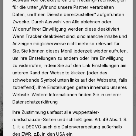
Wuppertal
·
Die „Winterreise“ von Franz Schubert ist
für die unter „Wir und unsere Partner verarbeiten
am Samstag (8. März 2025) ab 17:30 Uhr in der Ev.
Daten, um Ihnen Dienste bereitzustellen“ aufgeführten
Kirche der Stiftung Tannenhof (Remscheider Straße 76
Zwecke. Durch Auswahl von Alle ablehnen oder
in Remscheid) zu hören.
Widerruf Ihrer Einwilligung werden diese deaktiviert.
Wenn Tracker deaktiviert sind, sind manche Inhalte und
Anzeigen möglicherweise nicht mehr so relevant für
03.03.2025 , 20:00 Uhr
Eine Minute Lesezeit
Sie. Sie können dieses Menü jederzeit wieder aufrufen,
um Ihre Einstellungen zu ändern oder Ihre Einwilligung
zu widerrufen, indem Sie auf den Link Einstellungen am
unteren Rand der Webseite klicken [oder das
schwebende Symbol unten links auf der Webseite, falls
zutreffend]. Ihre Einstellungen gelten innerhalb unseres
Website. Weitere Informationen finden Sie in unserer
Datenschutzerklärung.
Ihre Zustimmung umfasst alle wuppertaler-
rundschau.de-Seiten und schließt gem. Art. 49 Abs. 1 S.
1 lit. a DSGVO auch die Datenverarbeitung außerhalb
des EWR, z.B. in den USA ein.