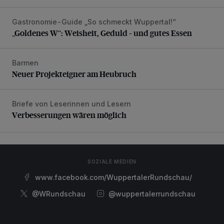
Gastronomie-Guide „So schmeckt Wuppertal!“
„Goldenes W“: Weisheit, Geduld – und gutes Essen
„Goldenes W“: Weisheit, Geduld – und gutes Essen
Barmen
Neuer Projekteigner am Heubruch
Neuer Projekteigner am Heubruch
Briefe von Leserinnen und Lesern
Verbesserungen wären möglich
Verbesserungen wären möglich
SOZIALE MEDIEN
www.facebook.com/WuppertalerRundschau/
@WRundschau
@wuppertalerrundschau