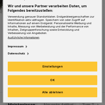
Wir und unsere Partner verarbeiten Daten, um
Folgendes bereitzustellen:
Verwendung genauer Standortdaten. Endgeräteeigenschaften zur
Identifikation aktiv abfragen. Speichern von oder Zugriff auf
Informationen auf einem Endgerät. Personalisierte Werbung und
Das Plakat zum Konzert.
Inhalte, Messung von Werbeleistung und der Performance von
Foto: Stiftung Tannenhof
Inhalten, Zielgruppenforschung sowie Entwicklung und
Verbesserung von Angeboten.
Ausführliche Informationen
Impressum
Datenschutz
Ausführende sind Thomas Stiefeling (Bass-
Bariton) und Celine Kammin (Klavier). Der
Einstellungen
Eintritt ist frei.
OK
Alle ablehnen
Meistgelesen
Neueste Artikel
Zum Thema