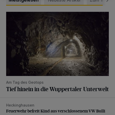
Tief hinein in die Wuppertaler Unterwelt
Am Tag des Geotops
Tief hinein in die Wuppertaler Unterwelt
Heckinghausen
Feuerwehr befreit Kind aus verschlossenem VW Bulli
Feuerwehr befreit Kind aus verschlossenem VW Bulli