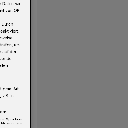
e Daten wie
ahl von OK
r
. Durch
aktiviert.
erweise
frufen, um
e auf den
ebende
elten
 gem. Art.
z.B. in
en:
gen. Speichern
e, Messung von
 und