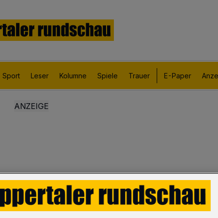
Sport
Leser
Kolumne
Spiele
Trauer
E-Paper
Anze