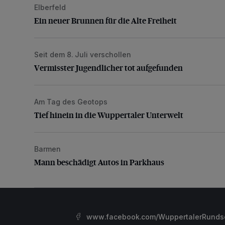
Elberfeld
Ein neuer Brunnen für die Alte Freiheit
Ein neuer Brunnen für die Alte Freiheit
Seit dem 8. Juli verschollen
Vermisster Jugendlicher tot aufgefunden
Vermisster Jugendlicher tot aufgefunden
Am Tag des Geotops
Tief hinein in die Wuppertaler Unterwelt
Tief hinein in die Wuppertaler Unterwelt
Barmen
Mann beschädigt Autos in Parkhaus
Mann beschädigt Autos in Parkhaus
www.facebook.com/WuppertalerRunds