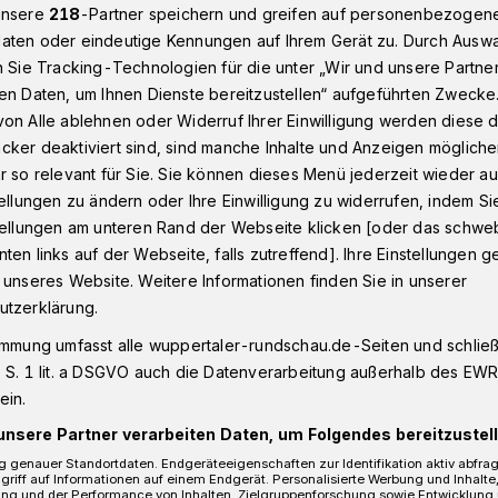
unsere
218
-Partner speichern und greifen auf personenbezogen
aten oder eindeutige Kennungen auf Ihrem Gerät zu. Durch Ausw
n Sie Tracking-Technologien für die unter „Wir und unsere Partne
wird Ehrendoktor
en Daten, um Ihnen Dienste bereitzustellen“ aufgeführten Zwecke
on Alle ablehnen oder Widerruf Ihrer Einwilligung werden diese de
cker deaktiviert sind, sind manche Inhalte und Anzeigen möglich
r so relevant für Sie. Sie können dieses Menü jederzeit wieder au
tellungen zu ändern oder Ihre Einwilligung zu widerrufen, indem Si
enal wird
stellungen am unteren Rand der Webseite klicken [oder das schw
ten links auf der Webseite, falls zutreffend]. Ihre Einstellungen g
r
 unseres Website. Weitere Informationen finden Sie in unserer
utzerklärung.
immung umfasst alle wuppertaler-rundschau.de-Seiten und schließt
 S. 1 lit. a DSGVO auch die Datenverarbeitung außerhalb des EWR, 
 ehemalige Kulturminister von Nicaragua,
ein.
e Ehrendoktorwürde der Fakultät für
haften der Bergischen Universität
unsere Partner verarbeiten Daten, um Folgendes bereitzustell
digt damit Cardenals Beitrag zur
 genauer Standortdaten. Endgeräteeigenschaften zur Identifikation aktiv abfra
griff auf Informationen auf einem Endgerät. Personalisierte Werbung und Inhalt
gement für den kulturellen Austausch
ung und der Performance von Inhalten, Zielgruppenforschung sowie Entwicklung