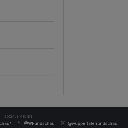
SOZIALE MEDIEN
chau/
@WRundschau
@wuppertalerrundschau