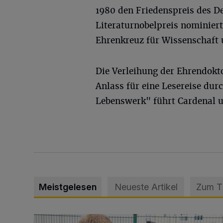
1980 den Friedenspreis des D
Literaturnobelpreis nominier
Ehrenkreuz für Wissenschaft u
Die Verleihung der Ehrendokt
Anlass für eine Lesereise dur
Lebenswerk" führt Cardenal u
Meistgelesen
Neueste Artikel
Zum 
Feuerwehr befreit Kind aus verschlossenem VW Bulli