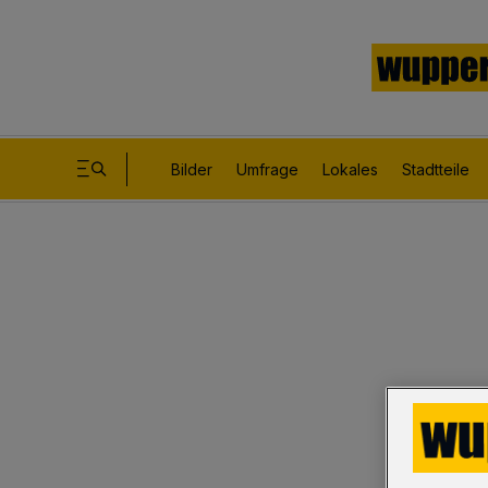
Bilder
Umfrage
Lokales
Stadtteile