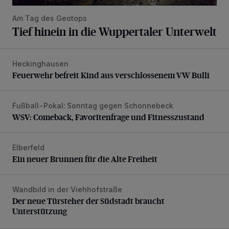
Am Tag des Geotops
Tief hinein in die Wuppertaler Unterwelt
Heckinghausen
Feuerwehr befreit Kind aus verschlossenem VW Bulli
Feuerwehr befreit Kind aus verschlossenem VW Bulli
Fußball-Pokal: Sonntag gegen Schonnebeck
WSV: Comeback, Favoritenfrage und Fitnesszustand
WSV: Comeback, Favoritenfrage und Fitnesszustand
Elberfeld
Ein neuer Brunnen für die Alte Freiheit
Ein neuer Brunnen für die Alte Freiheit
Wandbild in der Viehhofstraße
Der neue Türsteher der Südstadt braucht Unterstützung
Der neue Türsteher der Südstadt braucht
Unterstützung