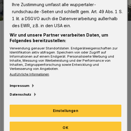
Ihre Zustimmung umfasst alle wuppertaler-
rundschau.de-Seiten und schließt gem. Art. 49 Abs. 1 S.
1 lit. a DSGVO auch die Datenverarbeitung außerhalb
des EWR, z.B. in den USA ein.
Das Helios-Uniklinikum in Barmen.
Foto: Helios Uniklinikum Wuppertal
Wir und unsere Partner verarbeiten Daten, um
Folgendes bereitzustellen:
Verwendung genauer Standortdaten. Endgeräteeigenschaften zur
Identifikation aktiv abfragen. Speichern von oder Zugriff auf
Informationen auf einem Endgerät. Personalisierte Werbung und
Inhalte, Messung von Werbeleistung und der Performance von
Inhalten, Zielgruppenforschung sowie Entwicklung und
Verbesserung von Angeboten.
Nach Angaben der CDU-
Ausführliche Informationen
Landtagsabgeordneten Arne Moritz, Jens-
Impressum
Peter Nettekoven und Dr. Christian Untrieser
Datenschutz
gehen rund 9,5 Millionen Euro an das Helios,
4,5 Millionen Euro an den Klinikverbund St.
Einstellungen
Antonius und St. Josef und 2,7 Millionen Euro
an das Agaplesion Bethesda.
OK