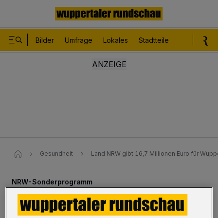
Bilder
Umfrage
Lokales
Stadtteile
Sport
Le
Gesundheit
Land NRW gibt 16,7 Millionen Euro für Wupp
NRW-Sonderprogramm
16,7 Millionen Euro für