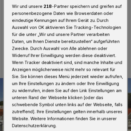
Wuppertaler Krankenhäuser
Wir und unsere
218
-Partner speichern und greifen auf
personenbezogene Daten wie Browserdaten oder
Wuppertal
·
Die Krankenhäuser in Wuppertal erhalten
eindeutige Kennungen auf Ihrem Gerät zu. Durch
mehr als 16,7 Millionen Euro aus dem einem
Sonderinvestitionsprogramm der Landesregierung.
Auswahl von OK aktivieren Sie Tracking-Technologien
für die unter „Wir und unsere Partner verarbeiten
Daten, um Ihnen Dienste bereitzustellen“ aufgeführten
Zwecke. Durch Auswahl von Alle ablehnen oder
14.08.2020 , 15:48 Uhr
Eine Minute Lesezeit
Widerruf Ihrer Einwilligung werden diese deaktiviert.
Wenn Tracker deaktiviert sind, sind manche Inhalte und
Anzeigen möglicherweise nicht mehr so relevant für
Sie. Sie können dieses Menü jederzeit wieder aufrufen,
um Ihre Einstellungen zu ändern oder Ihre Einwilligung
zu widerrufen, indem Sie auf den Link Einstellungen am
unteren Rand der Webseite klicken [oder das
schwebende Symbol unten links auf der Webseite, falls
zutreffend]. Ihre Einstellungen gelten innerhalb unseres
Website. Weitere Informationen finden Sie in unserer
Datenschutzerklärung.