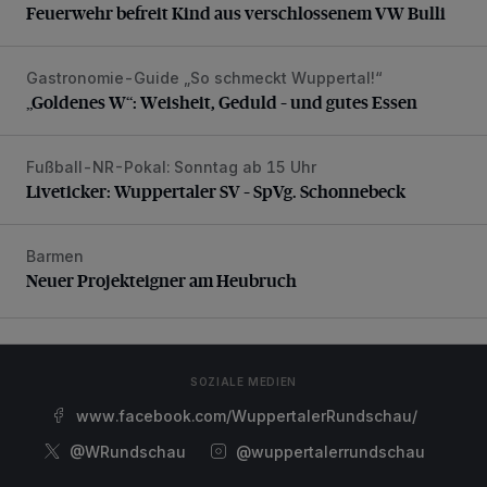
Feuerwehr befreit Kind aus verschlossenem VW Bulli
Gastronomie-Guide „So schmeckt Wuppertal!“
„Goldenes W“: Weisheit, Geduld – und gutes Essen
„Goldenes W“: Weisheit, Geduld – und gutes Essen
Fußball-NR-Pokal: Sonntag ab 15 Uhr
Liveticker: Wuppertaler SV – SpVg. Schonnebeck
Liveticker: Wuppertaler SV – SpVg. Schonnebeck
Barmen
Neuer Projekteigner am Heubruch
Neuer Projekteigner am Heubruch
SOZIALE MEDIEN
www.facebook.com/WuppertalerRundschau/
@WRundschau
@wuppertalerrundschau