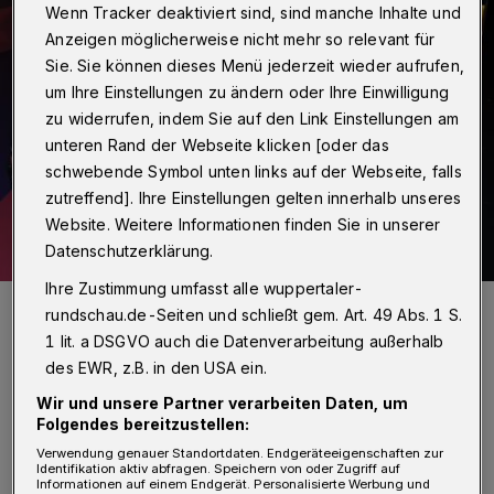
Wenn Tracker deaktiviert sind, sind manche Inhalte und
Anzeigen möglicherweise nicht mehr so relevant für
Sie. Sie können dieses Menü jederzeit wieder aufrufen,
um Ihre Einstellungen zu ändern oder Ihre Einwilligung
zu widerrufen, indem Sie auf den Link Einstellungen am
unteren Rand der Webseite klicken [oder das
schwebende Symbol unten links auf der Webseite, falls
zutreffend]. Ihre Einstellungen gelten innerhalb unseres
Website. Weitere Informationen finden Sie in unserer
Datenschutzerklärung.
Ihre Zustimmung umfasst alle wuppertaler-
Peter Bergener neben der Udo-Jürgens-Figur bei Madame
rundschau.de-Seiten und schließt gem. Art. 49 Abs. 1 S.
Tussauds.
1 lit. a DSGVO auch die Datenverarbeitung außerhalb
Foto: Peter Bergener
des EWR, z.B. in den USA ein.
Wir und unsere Partner verarbeiten Daten, um
Folgendes bereitzustellen:
Verwendung genauer Standortdaten. Endgeräteeigenschaften zur
Identifikation aktiv abfragen. Speichern von oder Zugriff auf
do Jürgens hat rund 100 Millionen
Informationen auf einem Endgerät. Personalisierte Werbung und