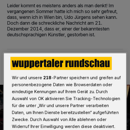
Leider kommt es meistens anders als man denkt! Im
vergangenen Sommer hatte ich mich so sehr gefreut,
dass, wenn ich in Wien bin, Udo Jürgens sehen kann.
Doch dann die schreckliche Nachricht am 21.
Dezember 2014, dass er, einer der bekanntesten
deutschsprachigen Künstler, gestorben ist.
21.05.2015 , 18:47 Uhr
2 Minuten Lesezeit
Wir und unsere
218
-Partner speichern und greifen auf
personenbezogene Daten wie Browserdaten oder
eindeutige Kennungen auf Ihrem Gerät zu. Durch
Auswahl von OK aktivieren Sie Tracking-Technologien
für die unter „Wir und unsere Partner verarbeiten
Daten, um Ihnen Dienste bereitzustellen“ aufgeführten
Zwecke. Durch Auswahl von Alle ablehnen oder
Widerruf Ihrer Einwilligung werden diese deaktiviert.