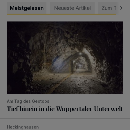
Meistgelesen
Neueste Artikel
Zum Thema
Tief hinein in die Wuppertaler Unterwelt
Am Tag des Geotops
Tief hinein in die Wuppertaler Unterwelt
Heckinghausen
Feuerwehr befreit Kind aus verschlossenem VW Bulli