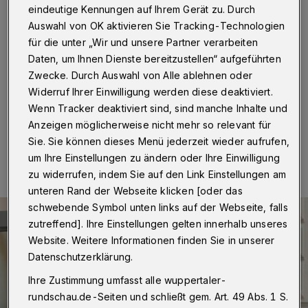
Empfang
eindeutige Kennungen auf Ihrem Gerät zu. Durch
Auswahl von OK aktivieren Sie Tracking-Technologien
Bereits vor drei Wochen habe ich eine E-Mail von
für die unter „Wir und unsere Partner verarbeiten
Ralph Siegel erhalten, dass ich in Wien zu einem kleinen
Daten, um Ihnen Dienste bereitzustellen“ aufgeführten
Empfang eingeladen bin und er mich auf die Gästeliste
Zwecke. Durch Auswahl von Alle ablehnen oder
gesetzt hat.
Widerruf Ihrer Einwilligung werden diese deaktiviert.
Wenn Tracker deaktiviert sind, sind manche Inhalte und
Anzeigen möglicherweise nicht mehr so relevant für
19.05.2015 , 14:35 Uhr
Eine Minute Lesezeit
Sie. Sie können dieses Menü jederzeit wieder aufrufen,
um Ihre Einstellungen zu ändern oder Ihre Einwilligung
zu widerrufen, indem Sie auf den Link Einstellungen am
unteren Rand der Webseite klicken [oder das
schwebende Symbol unten links auf der Webseite, falls
zutreffend]. Ihre Einstellungen gelten innerhalb unseres
Website. Weitere Informationen finden Sie in unserer
Datenschutzerklärung.
Ihre Zustimmung umfasst alle wuppertaler-
rundschau.de-Seiten und schließt gem. Art. 49 Abs. 1 S.