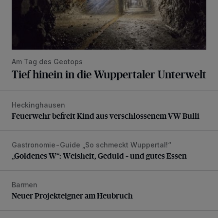
Am Tag des Geotops
Tief hinein in die Wuppertaler Unterwelt
Heckinghausen
Feuerwehr befreit Kind aus verschlossenem VW Bulli
Feuerwehr befreit Kind aus verschlossenem VW Bulli
Gastronomie-Guide „So schmeckt Wuppertal!“
„Goldenes W“: Weisheit, Geduld – und gutes Essen
„Goldenes W“: Weisheit, Geduld – und gutes Essen
Barmen
Neuer Projekteigner am Heubruch
Neuer Projekteigner am Heubruch