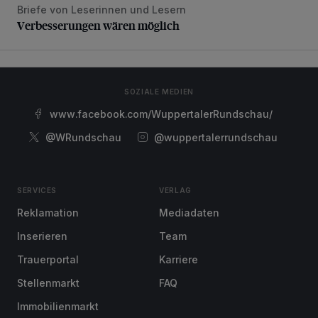
Briefe von Leserinnen und Lesern
Verbesserungen wären möglich
Verbesserungen wären möglich
SOZIALE MEDIEN
www.facebook.com/WuppertalerRundschau/
@WRundschau
@wuppertalerrundschau
SERVICES
VERLAG
Reklamation
Mediadaten
Inserieren
Team
Trauerportal
Karriere
Stellenmarkt
FAQ
Immobilienmarkt