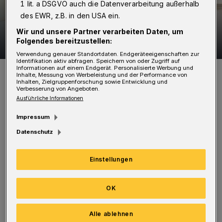
1 lit. a DSGVO auch die Datenverarbeitung außerhalb
des EWR, z.B. in den USA ein.
Wir und unsere Partner verarbeiten Daten, um
Bilderstrecke: Ralph Siegel bittet
Folgendes bereitzustellen:
14 Bilder
zum Empfang
Verwendung genauer Standortdaten. Endgeräteeigenschaften zur
Identifikation aktiv abfragen. Speichern von oder Zugriff auf
14 Bilder
Informationen auf einem Endgerät. Personalisierte Werbung und
Inhalte, Messung von Werbeleistung und der Performance von
Inhalten, Zielgruppenforschung sowie Entwicklung und
Verbesserung von Angeboten.
Ausführliche Informationen
Bekanntlich ist Ralph Siegel mit dem Song
Impressum
"Chain of lights" für San Marino als
Datenschutz
Komponist dabei, und er hat sich einen
Einstellungen
kleinen Kreis von Freunden und Journalisten
ausgesucht, die mit ihm das 60. Jubiläum der
OK
Eurovision im Kempinski feiern. Ralph, der
nach wie vor in seiner Geburtsstadt München
Alle ablehnen