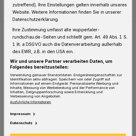
zutreffend]. Ihre Einstellungen gelten innerhalb unseres
Website. Weitere Informationen finden Sie in unserer
Datenschutzerklärung.
Der Verlauf der Corona-Fälle in Wuppertal.
Ihre Zustimmung umfasst alle wuppertaler-
Foto: WR
rundschau.de-Seiten und schließt gem. Art. 49 Abs. 1 S.
1 lit. a DSGVO auch die Datenverarbeitung außerhalb
des EWR, z.B. in den USA ein.
Wir und unsere Partner verarbeiten Daten, um
Folgendes bereitzustellen:
S
eit Ausbruch der Pandemie liegt die
Verwendung genauer Standortdaten. Endgeräteeigenschaften zur
Identifikation aktiv abfragen. Speichern von oder Zugriff auf
Gesamtzahl der infizierten Menschen in
Informationen auf einem Endgerät. Personalisierte Werbung und
Inhalte, Messung von Werbeleistung und der Performance von
Wuppertal damit jetzt bei 13.300 davon aktuell
Inhalten, Zielgruppenforschung sowie Entwicklung und
Verbesserung von Angeboten.
infiziert sind die erwähnten 536 Personen.
Ausführliche Informationen
Genesen sind 12.379 Wuppertaler, verstorben
Impressum
385.
Datenschutz