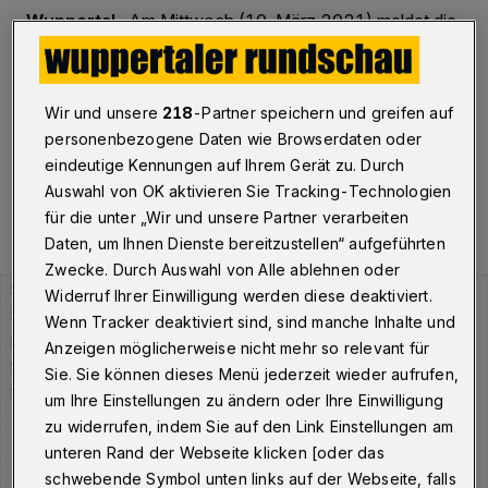
Wuppertal
·
Am Mittwoch (10. März 2021) meldet die
Stadt Wuppertal insgesamt 536 Personen, die aktuell
mit dem Corona-Virus infiziert sind. Der Inzidenzwert
liegt bei 78,59.
Wir und unsere
218
-Partner speichern und greifen auf
personenbezogene Daten wie Browserdaten oder
eindeutige Kennungen auf Ihrem Gerät zu. Durch
10.03.2021 , 11:19 Uhr
Eine Minute Lesezeit
Auswahl von OK aktivieren Sie Tracking-Technologien
für die unter „Wir und unsere Partner verarbeiten
Daten, um Ihnen Dienste bereitzustellen“ aufgeführten
Zwecke. Durch Auswahl von Alle ablehnen oder
Widerruf Ihrer Einwilligung werden diese deaktiviert.
Wenn Tracker deaktiviert sind, sind manche Inhalte und
Anzeigen möglicherweise nicht mehr so relevant für
Sie. Sie können dieses Menü jederzeit wieder aufrufen,
um Ihre Einstellungen zu ändern oder Ihre Einwilligung
zu widerrufen, indem Sie auf den Link Einstellungen am
unteren Rand der Webseite klicken [oder das
schwebende Symbol unten links auf der Webseite, falls