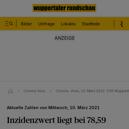
Bilder
Umfrage
Lokales
Stadtteile
Sport
Le
Corona Virus
Corona-Virus, 10. März 2021: 536 Wuppertal
Aktuelle Zahlen von Mittwoch, 10. März 2021
Inzidenzwert liegt bei 78,59