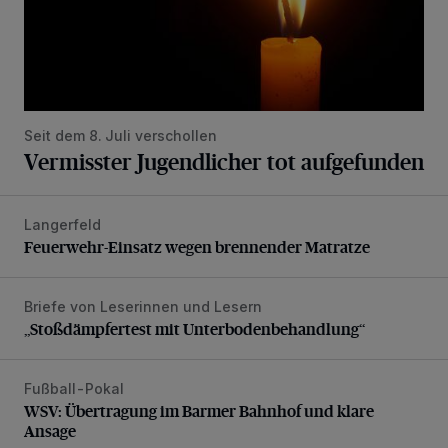
Seit dem 8. Juli verschollen
Vermisster Jugendlicher tot aufgefunden
Langerfeld
Feuerwehr-Einsatz wegen brennender Matratze
Feuerwehr-Einsatz wegen brennender Matratze
Briefe von Leserinnen und Lesern
„Stoßdämpfertest mit Unterbodenbehandlung“
„Stoßdämpfertest mit Unterbodenbehandlung“
Fußball-Pokal
WSV: Übertragung im Barmer Bahnhof und klare Ansage
WSV: Übertragung im Barmer Bahnhof und klare
Ansage