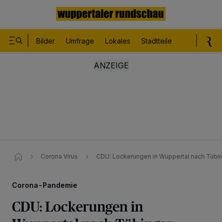
Bilder
Umfrage
Lokales
Stadtteile
Sport
Le
Corona Virus
CDU: Lockerungen in Wuppertal nach Tübin
Corona-Pandemie
CDU: Lockerungen in