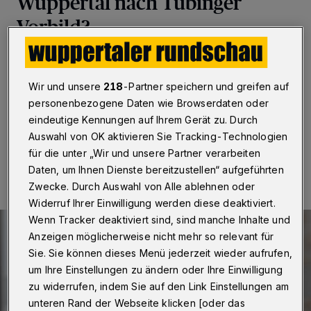
Wuppertal nach Tübinger
Vorbild?
Wuppertal
·
Die Wuppertaler CDU spricht sich dafür
aus, das so genannte „Tübinger Modell“ auch in
Wir und unsere
218
-Partner speichern und greifen auf
Wuppertal zu testen. Es soll Öffnungen ermöglichen.
personenbezogene Daten wie Browserdaten oder
eindeutige Kennungen auf Ihrem Gerät zu. Durch
Auswahl von OK aktivieren Sie Tracking-Technologien
25.03.2021 , 10:37 Uhr
Eine Minute Lesezeit
für die unter „Wir und unsere Partner verarbeiten
Daten, um Ihnen Dienste bereitzustellen“ aufgeführten
Zwecke. Durch Auswahl von Alle ablehnen oder
Widerruf Ihrer Einwilligung werden diese deaktiviert.
Wenn Tracker deaktiviert sind, sind manche Inhalte und
Anzeigen möglicherweise nicht mehr so relevant für
Sie. Sie können dieses Menü jederzeit wieder aufrufen,
um Ihre Einstellungen zu ändern oder Ihre Einwilligung
zu widerrufen, indem Sie auf den Link Einstellungen am
unteren Rand der Webseite klicken [oder das