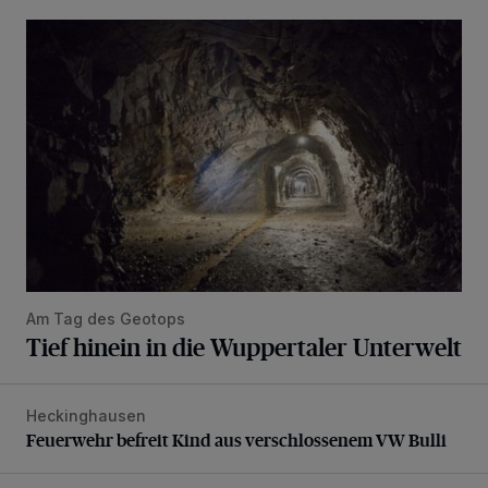
Tief hinein in die Wuppertaler Unterwelt
Am Tag des Geotops
Tief hinein in die Wuppertaler Unterwelt
Heckinghausen
Feuerwehr befreit Kind aus verschlossenem VW Bulli
Feuerwehr befreit Kind aus verschlossenem VW Bulli