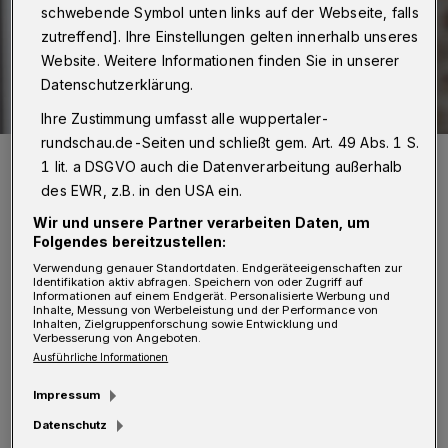
schwebende Symbol unten links auf der Webseite, falls
zutreffend]. Ihre Einstellungen gelten innerhalb unseres
Website. Weitere Informationen finden Sie in unserer
Datenschutzerklärung.
Ihre Zustimmung umfasst alle wuppertaler-
rundschau.de-Seiten und schließt gem. Art. 49 Abs. 1 S.
Caroline Lünenschloss.
1 lit. a DSGVO auch die Datenverarbeitung außerhalb
Foto:
Wolf Sondermann
des EWR, z.B. in den USA ein.
Wir und unsere Partner verarbeiten Daten, um
Folgendes bereitzustellen:
Verwendung genauer Standortdaten. Endgeräteeigenschaften zur
Identifikation aktiv abfragen. Speichern von oder Zugriff auf
D
Informationen auf einem Endgerät. Personalisierte Werbung und
ie nordrhein-westfälische
Inhalte, Messung von Werbeleistung und der Performance von
Inhalten, Zielgruppenforschung sowie Entwicklung und
Landesregierung will nach Ostern in
Verbesserung von Angeboten.
Ausführliche Informationen
ausgewählten Modellkommunen gelockerte
Corona-Beschränkungen gekoppelt an ein IT-
Impressum
gestütztes Testkonzept einführen. Nach dem
Datenschutz