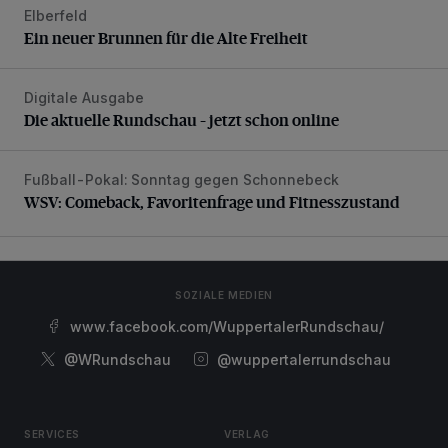
Elberfeld
Ein neuer Brunnen für die Alte Freiheit
Ein neuer Brunnen für die Alte Freiheit
Digitale Ausgabe
Die aktuelle Rundschau – jetzt schon online
Die aktuelle Rundschau – jetzt schon online
Fußball-Pokal: Sonntag gegen Schonnebeck
WSV: Comeback, Favoritenfrage und Fitnesszustand
WSV: Comeback, Favoritenfrage und Fitnesszustand
SOZIALE MEDIEN
www.facebook.com/WuppertalerRundschau/
@WRundschau
@wuppertalerrundschau
SERVICES
VERLAG