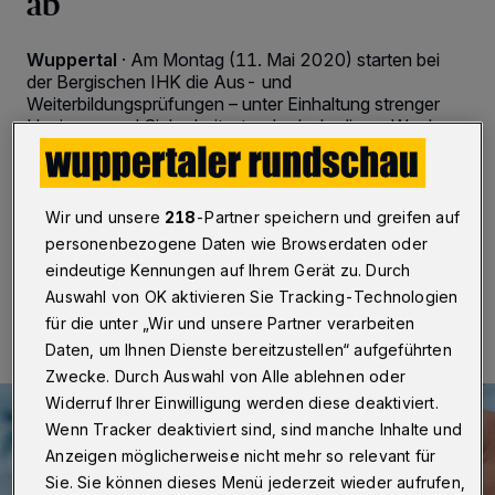
ab
Wuppertal
·
Am Montag (11. Mai 2020) starten bei
der Bergischen IHK die Aus- und
Weiterbildungsprüfungen – unter Einhaltung strenger
Hygiene- und Sicherheitsstandards. In dieser Woche
waren erste Fachkundeprüfungen für angehende
Verkehrsunternehmerinnen und -unternehmer in der
IHK durchgeführt worden.
Wir und unsere
218
-Partner speichern und greifen auf
personenbezogene Daten wie Browserdaten oder
eindeutige Kennungen auf Ihrem Gerät zu. Durch
10.05.2020 , 16:49 Uhr
2 Minuten Lesezeit
Auswahl von OK aktivieren Sie Tracking-Technologien
für die unter „Wir und unsere Partner verarbeiten
Daten, um Ihnen Dienste bereitzustellen“ aufgeführten
Zwecke. Durch Auswahl von Alle ablehnen oder
Widerruf Ihrer Einwilligung werden diese deaktiviert.
Wenn Tracker deaktiviert sind, sind manche Inhalte und
Anzeigen möglicherweise nicht mehr so relevant für
Sie. Sie können dieses Menü jederzeit wieder aufrufen,