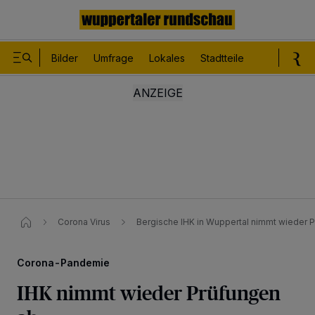
Bilder
Umfrage
Lokales
Stadtteile
Sport
Le
Corona Virus
Bergische IHK in Wuppertal nimmt wieder 
Corona-Pandemie
IHK nimmt wieder Prüfungen