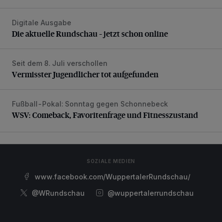
Digitale Ausgabe
Die aktuelle Rundschau – jetzt schon online
Die aktuelle Rundschau – jetzt schon online
Seit dem 8. Juli verschollen
Vermisster Jugendlicher tot aufgefunden
Vermisster Jugendlicher tot aufgefunden
Fußball-Pokal: Sonntag gegen Schonnebeck
WSV: Comeback, Favoritenfrage und Fitnesszustand
WSV: Comeback, Favoritenfrage und Fitnesszustand
SOZIALE MEDIEN
www.facebook.com/WuppertalerRundschau/
@WRundschau
@wuppertalerrundschau