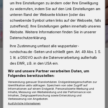
um Ihre Einstellungen zu ändern oder Ihre Einwilligung
zu widerrufen, indem Sie auf den Link Einstellungen am
unteren Rand der Webseite klicken [oder das
schwebende Symbol unten links auf der Webseite, falls
zutreffend]. Ihre Einstellungen gelten innerhalb unseres
Website. Weitere Informationen finden Sie in unserer
Datenschutzerklärung.
Ihre Zustimmung umfasst alle wuppertaler-
rundschau.de-Seiten und schließt gem. Art. 49 Abs. 1 S.
Symbolbild.
1 lit. a DSGVO auch die Datenverarbeitung außerhalb
Foto: F1 Digitals auf Pixabay
des EWR, z.B. in den USA ein.
Wir und unsere Partner verarbeiten Daten, um
Folgendes bereitzustellen:
Verwendung genauer Standortdaten. Endgeräteeigenschaften zur
L
Identifikation aktiv abfragen. Speichern von oder Zugriff auf
os geht es jetzt zunächst mit den
Informationen auf einem Endgerät. Personalisierte Werbung und
Inhalte, Messung von Werbeleistung und der Performance von
mündlichen beziehungsweise
Inhalten, Zielgruppenforschung sowie Entwicklung und
Verbesserung von Angeboten.
praktischen Prüfungen. Die schriftlichen
Ausführliche Informationen