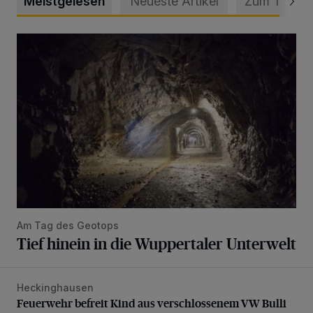
Meistgelesen
Neueste Artikel
Zum Thema
Tief hinein in die Wuppertaler Unterwelt
Am Tag des Geotops
Tief hinein in die Wuppertaler Unterwelt
Heckinghausen
Feuerwehr befreit Kind aus verschlossenem VW Bulli
Feuerwehr befreit Kind aus verschlossenem VW Bulli