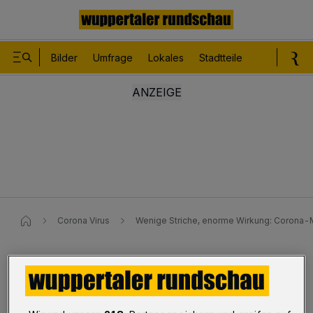
Bilder
Umfrage
Lokales
Stadtteile
Sport
Le
Corona Virus
Wenige Striche, enorme Wirkung: Corona-M
Mund-Nasen-Schutzmaske
Wenige Striche, enorme