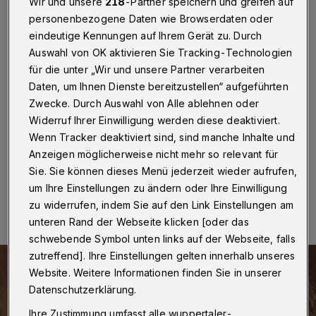
Wirkung
Wir und unsere
218
-Partner speichern und greifen auf
personenbezogene Daten wie Browserdaten oder
eindeutige Kennungen auf Ihrem Gerät zu. Durch
Wuppertal
·
Dass man trotz Mund-Nasen-
Schutzmaske sein Lächeln nicht verstecken muss, das
Auswahl von OK aktivieren Sie Tracking-Technologien
beweist der Wuppertaler Künstler Henning Müller-
für die unter „Wir und unsere Partner verarbeiten
Hainbach. Wenn er gerade nicht in seinem Atelier in
Daten, um Ihnen Dienste bereitzustellen“ aufgeführten
Wichlinghausen an neuen Werken tüftelt, arbeitet er im
Zwecke. Durch Auswahl von Alle ablehnen oder
Cronenberger Altenzentrum. Und dort herrscht natürlich
Widerruf Ihrer Einwilligung werden diese deaktiviert.
Maskenpflicht.
Wenn Tracker deaktiviert sind, sind manche Inhalte und
Anzeigen möglicherweise nicht mehr so relevant für
Sie. Sie können dieses Menü jederzeit wieder aufrufen,
10.05.2020 , 09:00 Uhr
Eine Minute Lesezeit
um Ihre Einstellungen zu ändern oder Ihre Einwilligung
zu widerrufen, indem Sie auf den Link Einstellungen am
unteren Rand der Webseite klicken [oder das
schwebende Symbol unten links auf der Webseite, falls
zutreffend]. Ihre Einstellungen gelten innerhalb unseres
Website. Weitere Informationen finden Sie in unserer
Datenschutzerklärung.
Ihre Zustimmung umfasst alle wuppertaler-