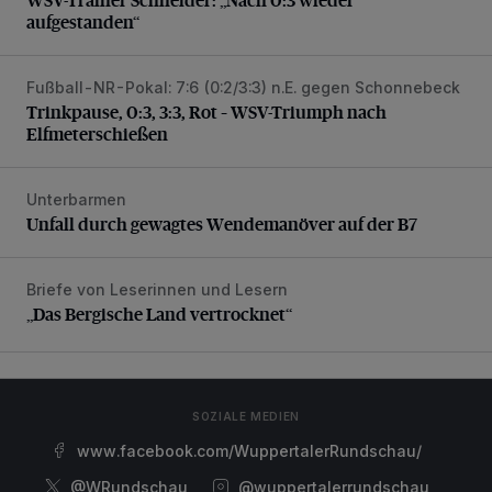
aufgestanden“
Fußball-NR-Pokal: 7:6 (0:2/3:3) n.E. gegen Schonnebeck
Trinkpause, 0:3, 3:3, Rot – WSV-Triumph nach Elfmetersc
Trinkpause, 0:3, 3:3, Rot – WSV-Triumph nach
Elfmeterschießen
Unterbarmen
Unfall durch gewagtes Wendemanöver auf der B7
Unfall durch gewagtes Wendemanöver auf der B7
Briefe von Leserinnen und Lesern
„Das Bergische Land vertrocknet“
„Das Bergische Land vertrocknet“
SOZIALE MEDIEN
www.facebook.com/WuppertalerRundschau/
@WRundschau
@wuppertalerrundschau