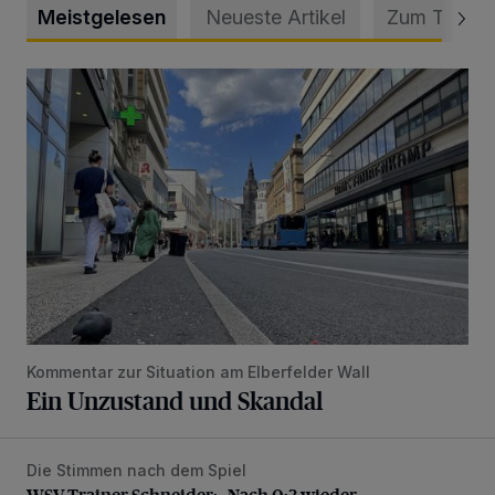
Meistgelesen
Neueste Artikel
Zum Thema
Ein Unzustand und Skandal
Kommentar zur Situation am Elberfelder Wall
Ein Unzustand und Skandal
Die Stimmen nach dem Spiel
WSV-Trainer Schneider: „Nach 0:3 wieder aufgestanden“
WSV-Trainer Schneider: „Nach 0:3 wieder