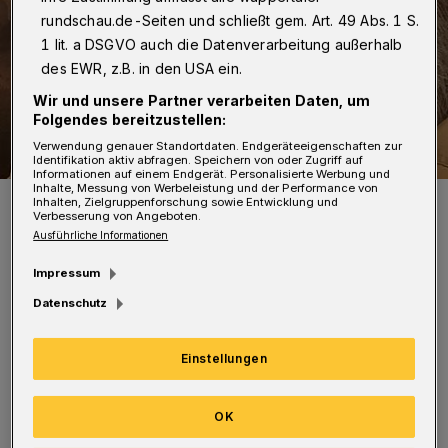
rundschau.de-Seiten und schließt gem. Art. 49 Abs. 1 S.
1 lit. a DSGVO auch die Datenverarbeitung außerhalb
des EWR, z.B. in den USA ein.
Wir und unsere Partner verarbeiten Daten, um
Folgendes bereitzustellen:
Verwendung genauer Standortdaten. Endgeräteeigenschaften zur
Identifikation aktiv abfragen. Speichern von oder Zugriff auf
Informationen auf einem Endgerät. Personalisierte Werbung und
Inhalte, Messung von Werbeleistung und der Performance von
Henning Müller-Hainbach findet, dass man trotz Corona-Maske
Inhalten, Zielgruppenforschung sowie Entwicklung und
immer ein Lachen im Gesicht tragen sollte.
Verbesserung von Angeboten.
Foto: Henning Müller-Hainbach
Ausführliche Informationen
Impressum
Datenschutz
Einstellungen
„Es ist eine Eigenart von mir, meine
Schutzmaske jedes Mal bei Dienstbeginn ganz
OK
schnell mit einem halbwegs lächelnden Mund