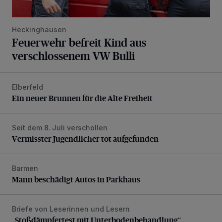
Heckinghausen
Feuerwehr befreit Kind aus
verschlossenem VW Bulli
Elberfeld
Ein neuer Brunnen für die Alte Freiheit
Ein neuer Brunnen für die Alte Freiheit
Seit dem 8. Juli verschollen
Vermisster Jugendlicher tot aufgefunden
Vermisster Jugendlicher tot aufgefunden
Barmen
Mann beschädigt Autos in Parkhaus
Mann beschädigt Autos in Parkhaus
Briefe von Leserinnen und Lesern
„Stoßdämpfertest mit Unterbodenbehandlung“
„Stoßdämpfertest mit Unterbodenbehandlung“