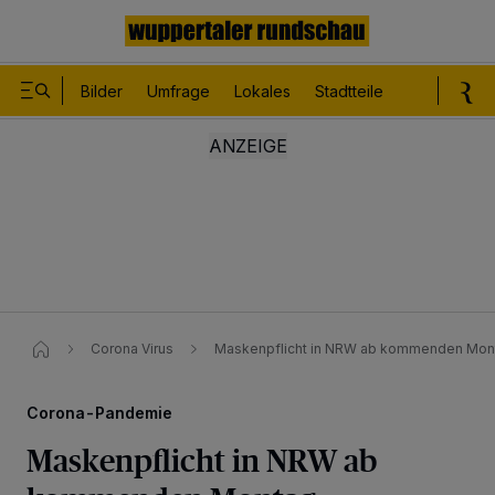
Bilder
Umfrage
Lokales
Stadtteile
Sport
Le
Corona Virus
Maskenpflicht in NRW ab kommenden Mon
Corona-Pandemie
Maskenpflicht in NRW ab