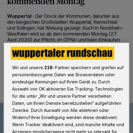
kommenden Montag
Wuppertal
·
Der Druck der Kommunen, darunter aus
den bergischen Großstädten Wuppertal, Remscheid
und Solingen, hat Wirkung gezeigt: Auch in Nordrhein-
Westfalen wird es ab dem kommenden Montag (27.
April 2020) zur Pflicht, im ÖPNV und beim Einkaufen
eine Mund-Nasen-Bedeckung bzw. eine so genannte
Alltagsmaske zu tragen.
Wir und unsere
218
-Partner speichern und greifen auf
personenbezogene Daten wie Browserdaten oder
22.04.2020 , 13:59 Uhr
2 Minuten Lesezeit
eindeutige Kennungen auf Ihrem Gerät zu. Durch
Auswahl von OK aktivieren Sie Tracking-Technologien
für die unter „Wir und unsere Partner verarbeiten
Daten, um Ihnen Dienste bereitzustellen“ aufgeführten
Zwecke. Durch Auswahl von Alle ablehnen oder
Widerruf Ihrer Einwilligung werden diese deaktiviert.
Wenn Tracker deaktiviert sind, sind manche Inhalte und
Anzeigen möglicherweise nicht mehr so relevant für